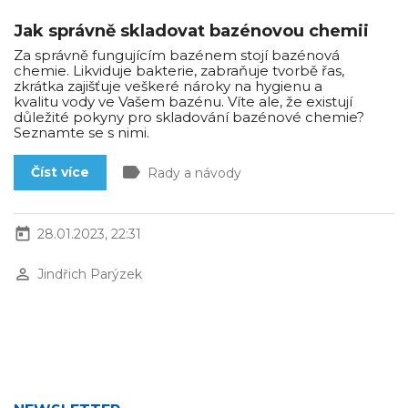
Jak správně skladovat bazénovou chemii
Za správně fungujícím bazénem stojí bazénová
chemie. Likviduje bakterie, zabraňuje tvorbě řas,
zkrátka zajišťuje veškeré nároky na hygienu a
kvalitu vody ve Vašem bazénu. Víte ale, že existují
důležité pokyny pro skladování bazénové chemie?
Seznamte se s nimi.
label
Číst více
Rady a návody
today
28.01.2023, 22:31
perm_identity
Jindřich Parýzek