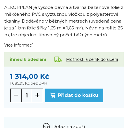
ALKORPLAN je vysoce pevná a tvárná bazénové fólie z
měkčeného PVC s výztužnou vložkou z polyesterové
tkaniny. Dodáváno v běžných metrech (uvedená cena
2
je za 1 bm fólie šířky 1,65 m = 1,65 m
). Návin na roli je 25
m, lze objednat libovolný počet běžných metrů.
Více informací
Možnosti a ceník doručení
ihned k odeslání
1 314,00 Kč
1 085,95 Kč
bez DPH
Přidat do košíku
Dotaz na zboží