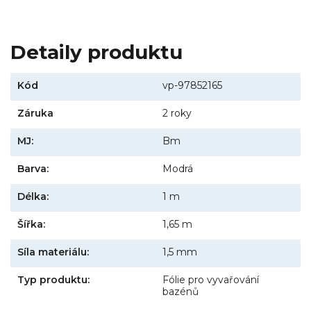
Detaily produktu
Kód
vp-97852165
Záruka
2 roky
MJ:
Bm
Barva:
Modrá
Délka:
1 m
Šířka:
1,65 m
Síla materiálu:
1,5 mm
Typ produktu:
Fólie pro vyvařování
bazénů