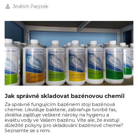
perm_identity
Jindřich Parýzek
Jak správně skladovat bazénovou chemii
Za správně fungujícím bazénem stojí bazénová
chemie. Likviduje bakterie, zabraňuje tvorbě řas,
zkrátka zajišťuje veškeré nároky na hygienu a
kvalitu vody ve Vašem bazénu. Víte ale, že existují
důležité pokyny pro skladování bazénové chemie?
Seznamte se s nimi.