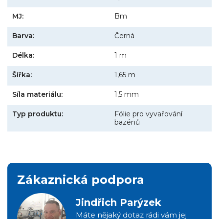
MJ:
Bm
Barva:
Černá
Délka:
1 m
Šířka:
1,65 m
Síla materiálu:
1,5 mm
Typ produktu:
Fólie pro vyvařování
bazénů
Zákaznická podpora
Jindřich Parýzek
Máte nějaký dotaz rádi vám jej