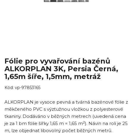
Fólie pro vyvařování bazénů
ALKORPLAN 3K, Persia Černá,
1,65m šíře, 1,5mm, metráž
Kód:
vp-97853165
ALKORPLAN je vysoce pevná a tvárná bazénové fólie z
měkčeného PVC s výztužnou vložkou z polyesterové
tkaniny. Dodáváno v běžných metrech (uvedená cena
2
je za 1 bm fólie šířky 1,65 m = 1,65 m
). Návin na roli je 25
m, lze objednat libovolný počet běžných metrů.