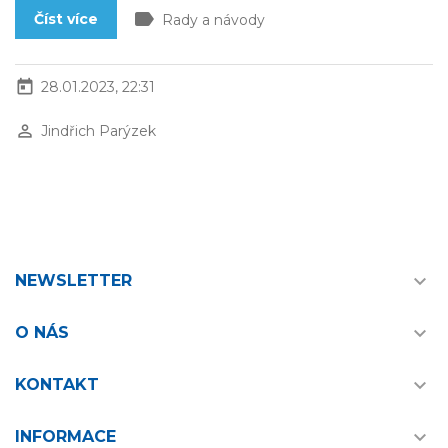
label
Číst více
Rady a návody
today
28.01.2023, 22:31
perm_identity
Jindřich Parýzek

NEWSLETTER

O NÁS

KONTAKT

INFORMACE