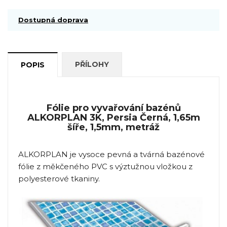
Dostupná doprava
PŘÍLOHY
POPIS
Fólie pro vyvařování bazénů
ALKORPLAN 3K, Persia Černá, 1,65m
šíře, 1,5mm, metráž
ALKORPLAN je vysoce pevná a tvárná bazénové
fólie z měkčeného PVC s výztužnou vložkou z
polyesterové tkaniny.