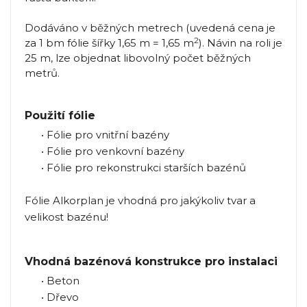
Dodáváno v běžných metrech (uvedená cena je
2
za 1 bm fólie šířky 1,65 m = 1,65 m
). Návin na roli je
25 m, lze objednat libovolný počet běžných
metrů.
Použití fólie
• Fólie pro vnitřní bazény
• Fólie pro venkovní bazény
• Fólie pro rekonstrukci starších bazénů
Fólie Alkorplan je vhodná pro jakýkoliv tvar a
velikost bazénu!
Vhodná bazénová konstrukce pro instalaci
• Beton
• Dřevo