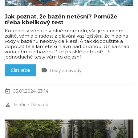
Jak poznat, že bazén netěsní? Pomůže
třeba kbelíkový test
Koupací sezóna je v plném proudu, vše je sluncem
zalité, vám ale radost z plavání kazí zjištění, že hladina
vody v bazénu neobvykle klesá. A tak dopouštíte a
dopouštíte a lámete si hlavu nad příčinou. Uniká snad
voda přímo z bazénu? Je prasklé potrubí? Tři
jednoduché testy vám to objasní.
label
Číst více
Rady a návody
today
03.01.2024, 23:14
perm_identity
Jindřich Parýzek