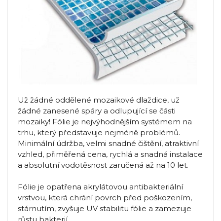
Už žádné oddělené mozaikové dlaždice, už
žádné zanesené spáry a odlupující se části
mozaiky! Fólie je nejvýhodnějším systémem na
trhu, který představuje nejméně problémů.
Minimální údržba, velmi snadné čištění, atraktivní
vzhled, přiměřená cena, rychlá a snadná instalace
a absolutní vodotěsnost zaručená až na 10 let.
Fólie je opatřena akrylátovou antibakteriální
vrstvou, která chrání povrch před poškozením,
stárnutím, zvyšuje UV stabilitu fólie a zamezuje
růstu bakterií.