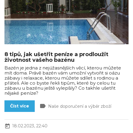
8 tipů, jak ušetřit peníze a prodloužit
životnost vašeho bazénu
Bazén je jedna z nejúžasnějších věcí, kterou můžete
mít doma. Právě bazén vám umožní vytvořit si oázu
zábavy i relaxace, kterou můžete sdílet s rodinou a
přáteli. Ale co byste řekli tipům, které by celou tu
zábavu u bazénu ještě vylepšily? Co takhle ušetřit
nějaké peníze?
label
Číst více
Naše doporučení a výběr zboží
today
18.02.2023, 22:40