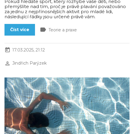
Pokud hledáte sport, který rozhýbe vaše děti, nebo
přemýšlíte nad tím, proč je právě plavání považováno
za jednu z nejpřínosnějších aktivit pro mladé lidi,
následující řádky jsou určené právě vám.
label
Číst více
Teorie a praxe
today
17.03.2025, 21:12
perm_identity
Jindřich Parýzek