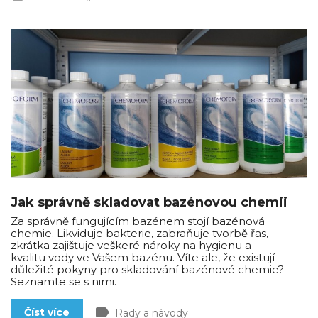
Jak správně skladovat bazénovou chemii
Za správně fungujícím bazénem stojí bazénová
chemie. Likviduje bakterie, zabraňuje tvorbě řas,
zkrátka zajišťuje veškeré nároky na hygienu a
kvalitu vody ve Vašem bazénu. Víte ale, že existují
důležité pokyny pro skladování bazénové chemie?
Seznamte se s nimi.
label
Číst více
Rady a návody