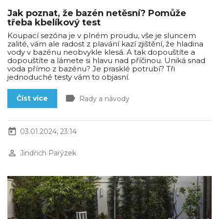
Jak poznat, že bazén netěsní? Pomůže
třeba kbelíkový test
Koupací sezóna je v plném proudu, vše je sluncem
zalité, vám ale radost z plavání kazí zjištění, že hladina
vody v bazénu neobvykle klesá. A tak dopouštíte a
dopouštíte a lámete si hlavu nad příčinou. Uniká snad
voda přímo z bazénu? Je prasklé potrubí? Tři
jednoduché testy vám to objasní.
label
Číst více
Rady a návody
today
03.01.2024, 23:14
perm_identity
Jindřich Parýzek