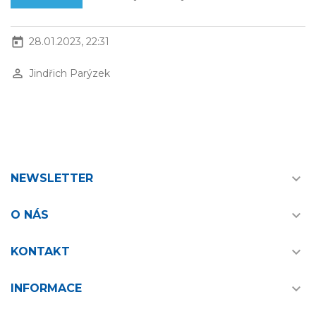
today
28.01.2023, 22:31
perm_identity
Jindřich Parýzek

NEWSLETTER

O NÁS

KONTAKT

INFORMACE