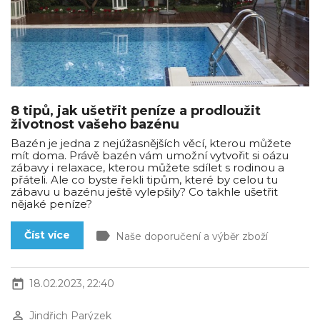
8 tipů, jak ušetřit peníze a prodloužit
životnost vašeho bazénu
Bazén je jedna z nejúžasnějších věcí, kterou můžete
mít doma. Právě bazén vám umožní vytvořit si oázu
zábavy i relaxace, kterou můžete sdílet s rodinou a
přáteli. Ale co byste řekli tipům, které by celou tu
zábavu u bazénu ještě vylepšily? Co takhle ušetřit
nějaké peníze?
label
Číst více
Naše doporučení a výběr zboží
today
18.02.2023, 22:40
perm_identity
Jindřich Parýzek