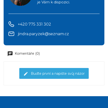
je Vám k dispozici.
+420 775 331 302
jindra.paryzek@seznam.cz
Komentáře (0)
Buďte první a napište svůj názor