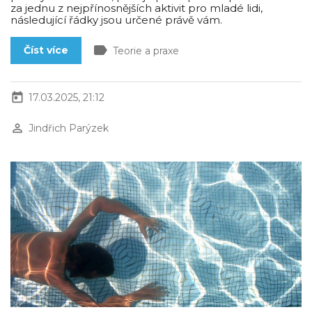
za jednu z nejpřínosnějších aktivit pro mladé lidi,
následující řádky jsou určené právě vám.
label
Číst více
Teorie a praxe
today
17.03.2025, 21:12
perm_identity
Jindřich Parýzek