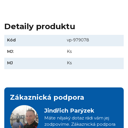
Detaily produktu
Kód
vp-979078
MJ:
Ks
MJ
Ks
Zákaznická podpora
Jindřich Parýzek
Máte nějaký dotaz rádi vám jej
zodpovíme. Zákaznická podpora