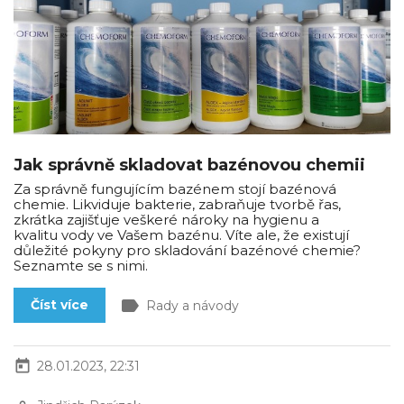
Jak správně skladovat bazénovou chemii
Za správně fungujícím bazénem stojí bazénová
chemie. Likviduje bakterie, zabraňuje tvorbě řas,
zkrátka zajišťuje veškeré nároky na hygienu a
kvalitu vody ve Vašem bazénu. Víte ale, že existují
důležité pokyny pro skladování bazénové chemie?
Seznamte se s nimi.
label
Číst více
Rady a návody
today
28.01.2023, 22:31