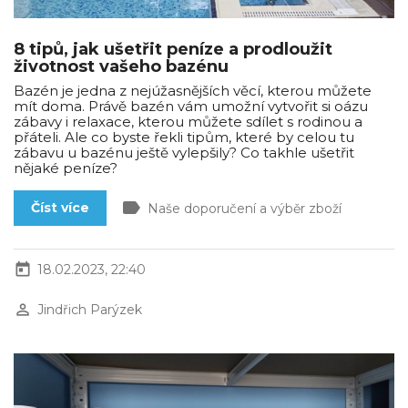
8 tipů, jak ušetřit peníze a prodloužit
životnost vašeho bazénu
Bazén je jedna z nejúžasnějších věcí, kterou můžete
mít doma. Právě bazén vám umožní vytvořit si oázu
zábavy i relaxace, kterou můžete sdílet s rodinou a
přáteli. Ale co byste řekli tipům, které by celou tu
zábavu u bazénu ještě vylepšily? Co takhle ušetřit
nějaké peníze?
label
Číst více
Naše doporučení a výběr zboží
today
18.02.2023, 22:40
perm_identity
Jindřich Parýzek