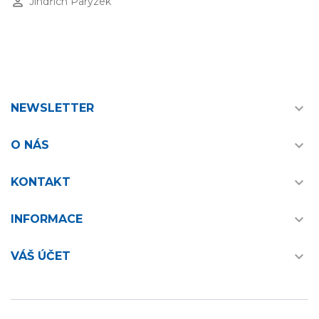
perm_identity
Jindřich Parýzek

NEWSLETTER

O NÁS

KONTAKT

INFORMACE

VÁŠ ÚČET