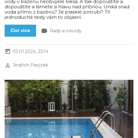
vody v bazénu neobvykle klesá. A tak dopouštíte a
dopouštíte a lámete si hlavu nad příčinou. Uniká snad
voda přímo z bazénu? Je prasklé potrubí? Tři
jednoduché testy vám to objasní.
label
Číst více
Rady a návody
today
03.01.2024, 23:14
perm_identity
Jindřich Parýzek