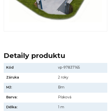
Detaily produktu
Kód
vp-97837165
Záruka
2 roky
MJ:
Bm
Barva:
Písková
Délka:
1 m