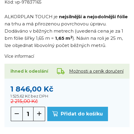
Kód:
vp-97837165
ALKORPLAN TOUCH je
nejsilnější a nejodolnější fólie
na trhu a má přirozenou povrchovou úpravu.
Dodáváno v běžných metrech (uvedená cena je za 1
2
bm fólie šířky 1,65 m =
1,65 m
). Návin na roli je 25 m,
lze objednat libovolný počet běžných metrů.
Více informací
Možnosti a ceník doručení
ihned k odeslání
1 846,00 Kč
1 525,62 Kč
bez DPH
2 215,00 Kč
Přidat do košíku