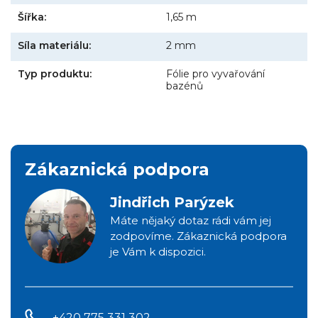
Šířka:
1,65 m
Síla materiálu:
2 mm
Typ produktu:
Fólie pro vyvařování
bazénů
Zákaznická podpora
Jindřich Parýzek
Máte nějaký dotaz rádi vám jej
zodpovíme. Zákaznická podpora
je Vám k dispozici.
+420 775 331 302