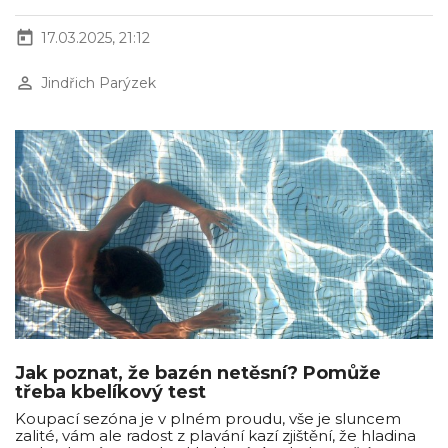
today
17.03.2025, 21:12
perm_identity
Jindřich Parýzek
Jak poznat, že bazén netěsní? Pomůže
třeba kbelíkový test
Koupací sezóna je v plném proudu, vše je sluncem
zalité, vám ale radost z plavání kazí zjištění, že hladina