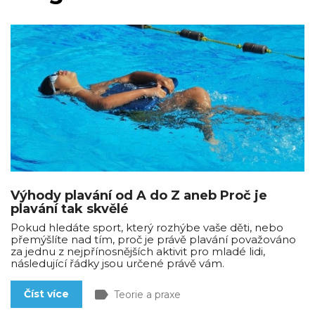
Výhody plavání od A do Z aneb Proč je
plavání tak skvělé
Pokud hledáte sport, který rozhýbe vaše děti, nebo
přemýšlíte nad tím, proč je právě plavání považováno
za jednu z nejpřínosnějších aktivit pro mladé lidi,
následující řádky jsou určené právě vám.
label
Číst více
Teorie a praxe