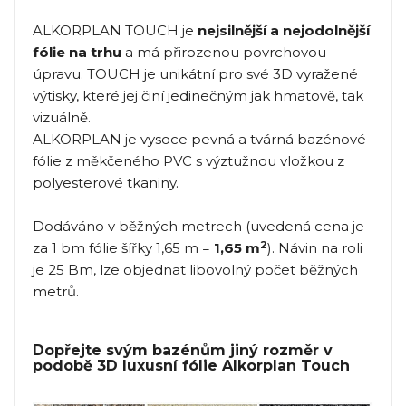
ALKORPLAN TOUCH je
nejsilnější a nejodolnější
fólie na trhu
a má přirozenou povrchovou
úpravu. TOUCH je unikátní pro své 3D vyražené
výtisky, které jej činí jedinečným jak hmatově, tak
vizuálně.
ALKORPLAN je vysoce pevná a tvárná bazénové
fólie z měkčeného PVC s výztužnou vložkou z
polyesterové tkaniny.
Dodáváno v běžných metrech (uvedená cena je
2
za 1 bm fólie šířky 1,65 m =
1,65 m
). Návin na roli
je 25 Bm, lze objednat libovolný počet běžných
metrů.
Dopřejte svým bazénům jiný rozměr v
podobě 3D luxusní fólie Alkorplan Touch