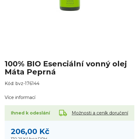
100% BIO Esenciální vonný olej
Máta Peprná
Kód:
bvz-176144
Více informací
Možnosti a ceník doručení
Ihned k odeslání
206,00 Kč
170,25 Kč
bez DPH