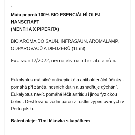
'
Máta peprná 100% BIO ESENCIÁLNÍ OLEJ
HANSCRAFT
(MENTHA X PIPERITA)
BIO AROMA DO SAUN, INFRASAUN, AROMALAMP,
ODPAŘOVAČŮ A DIFUZÉRŮ (11 ml)
Expirace 12/2022, nemá vliv na intenzitu a vůni.
Eukalyptus má silné antiseptické a antibakteriální účinky -
pomáhá při zánětu nosních dutin a usnadňuje dýchání.
Eukalyptus navíc pomáhá léčit artritidu i jinou fyzickou
bolest. Destilováno vodní párou z rostlin vypěstovaných v
Portugalsku.
Balení oleje: 11ml lékovka s kapátkem