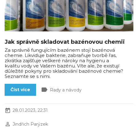
Jak správně skladovat bazénovou chemii
Za správně fungujícím bazénem stojí bazénová
chemie. Likviduje bakterie, zabraňuje tvorbě řas,
zkrátka zajišťuje veškeré nároky na hygienu a
kvalitu vody ve Vašem bazénu. Víte ale, že existují
důležité pokyny pro skladování bazénové chemie?
Seznamte se s nimi.
label
Číst více
Rady a návody
today
28.01.2023, 22:31
perm_identity
Jindřich Parýzek