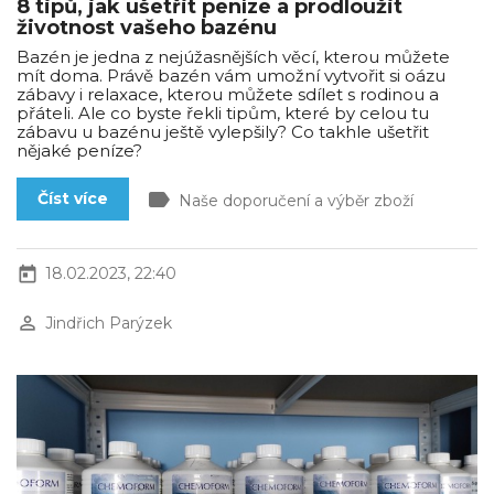
8 tipů, jak ušetřit peníze a prodloužit
životnost vašeho bazénu
Bazén je jedna z nejúžasnějších věcí, kterou můžete
mít doma. Právě bazén vám umožní vytvořit si oázu
zábavy i relaxace, kterou můžete sdílet s rodinou a
přáteli. Ale co byste řekli tipům, které by celou tu
zábavu u bazénu ještě vylepšily? Co takhle ušetřit
nějaké peníze?
label
Číst více
Naše doporučení a výběr zboží
today
18.02.2023, 22:40
perm_identity
Jindřich Parýzek