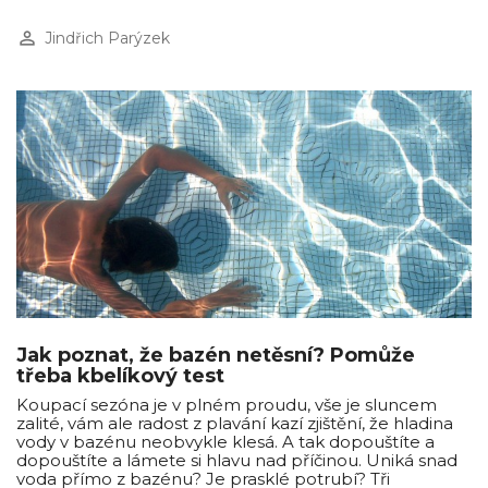
perm_identity
Jindřich Parýzek
Jak poznat, že bazén netěsní? Pomůže
třeba kbelíkový test
Koupací sezóna je v plném proudu, vše je sluncem
zalité, vám ale radost z plavání kazí zjištění, že hladina
vody v bazénu neobvykle klesá. A tak dopouštíte a
dopouštíte a lámete si hlavu nad příčinou. Uniká snad
voda přímo z bazénu? Je prasklé potrubí? Tři