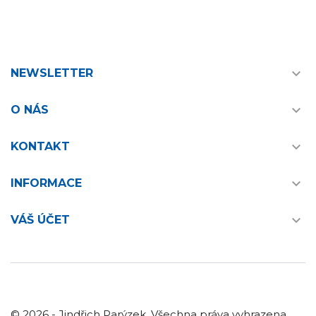

NEWSLETTER

O NÁS

KONTAKT

INFORMACE

VÁŠ ÚČET
© 2026 - Jindřich Parýzek. Všechna práva vyhrazena.