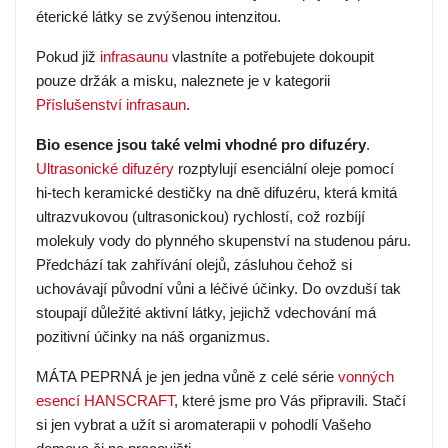
éterické látky se zvýšenou intenzitou.
Pokud již
infrasaunu
vlastníte a potřebujete dokoupit
pouze držák a misku, naleznete je v kategorii
Příslušenství infrasaun
.
Bio esence jsou také velmi vhodné pro difuzéry
.
Ultrasonické difuzéry
rozptylují esenciální oleje pomocí
hi-tech keramické destičky na dně difuzéru, která kmitá
ultrazvukovou (ultrasonickou) rychlostí, což rozbíjí
molekuly vody do plynného skupenství na studenou páru.
Předchází tak zahřívání olejů, zásluhou čehož si
uchovávají původní vůni a léčivé účinky. Do ovzduší tak
stoupají důležité aktivní látky, jejichž vdechování má
pozitivní účinky na náš organizmus.
MÁTA PEPRNÁ je jen jedna vůně z celé série
vonných
esencí HANSCRAFT
, které jsme pro Vás připravili. Stačí
si jen vybrat a užít si aromaterapii v pohodlí Vašeho