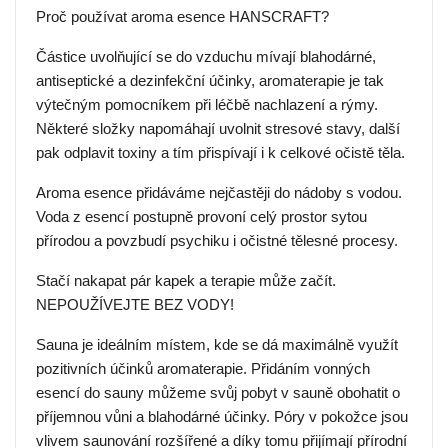
Proč používat aroma esence HANSCRAFT?
Částice uvolňující se do vzduchu mívají blahodárné,
antiseptické a dezinfekční účinky, aromaterapie je tak
výtečným pomocníkem při léčbě nachlazení a rýmy.
Některé složky napomáhají uvolnit stresové stavy, další
pak odplavit toxiny a tím přispívají i k celkové očistě těla.
Aroma esence přidáváme nejčastěji do nádoby s vodou.
Voda z esencí postupně provoní celý prostor sytou
přírodou a povzbudí psychiku i očistné tělesné procesy.
Stačí nakapat pár kapek a terapie může začít.
NEPOUŽÍVEJTE BEZ VODY!
Sauna je ideálním místem, kde se dá maximálně využít
pozitivních účinků aromaterapie. Přidáním vonných
esencí do sauny můžeme svůj pobyt v sauně obohatit o
příjemnou vůni a blahodárné účinky. Póry v pokožce jsou
vlivem saunování rozšířené a díky tomu přijímají přírodní