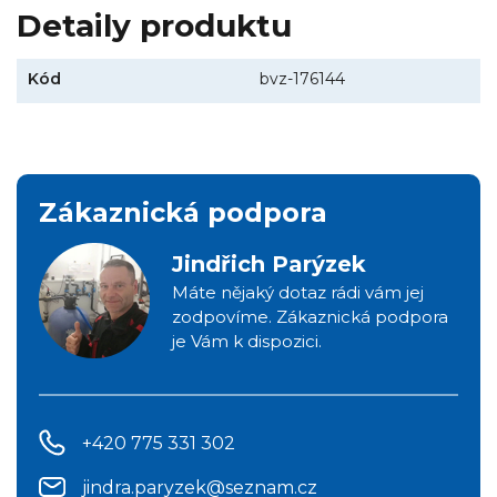
Detaily produktu
Kód
bvz-176144
Zákaznická podpora
Jindřich Parýzek
Máte nějaký dotaz rádi vám jej
zodpovíme. Zákaznická podpora
je Vám k dispozici.
+420 775 331 302
jindra.paryzek@seznam.cz