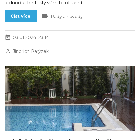
jednoduché testy vám to objasní.
label
Číst více
Rady a návody
today
03.01.2024, 23:14
perm_identity
Jindřich Parýzek