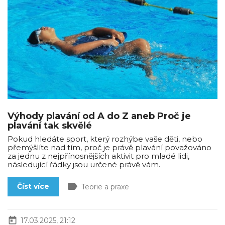
Výhody plavání od A do Z aneb Proč je
plavání tak skvělé
Pokud hledáte sport, který rozhýbe vaše děti, nebo
přemýšlíte nad tím, proč je právě plavání považováno
za jednu z nejpřínosnějších aktivit pro mladé lidi,
následující řádky jsou určené právě vám.
label
Číst více
Teorie a praxe
today
17.03.2025, 21:12