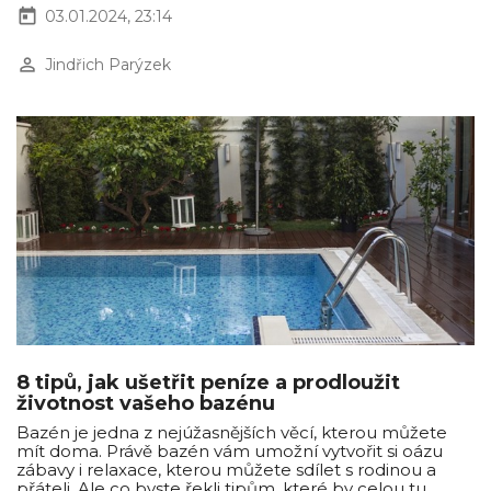
today
03.01.2024, 23:14
perm_identity
Jindřich Parýzek
8 tipů, jak ušetřit peníze a prodloužit
životnost vašeho bazénu
Bazén je jedna z nejúžasnějších věcí, kterou můžete
mít doma. Právě bazén vám umožní vytvořit si oázu
zábavy i relaxace, kterou můžete sdílet s rodinou a
přáteli. Ale co byste řekli tipům, které by celou tu