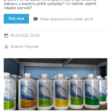
zábavu u bazénu ještě vylepšily? Co takhle ušetřit
nějaké peníze?
label
Číst více
Naše doporučení a výběr zboží
today
18.02.2023, 22:40
perm_identity
Jindřich Parýzek