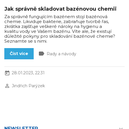
Jak správně skladovat bazénovou chemii
Za správně fungujícím bazénem stojí bazénová
chemie. Likviduje bakterie, zabraňuje tvorbě řas,
zkrátka zajišťuje veškeré nároky na hygienu a
kvalitu vody ve Vašem bazénu. Víte ale, že existují
důležité pokyny pro skladování bazénové chemie?
Seznamte se s nimi.
label
Číst více
Rady a návody
today
28.01.2023, 22:31
perm_identity
Jindřich Parýzek
NEWSLETTER