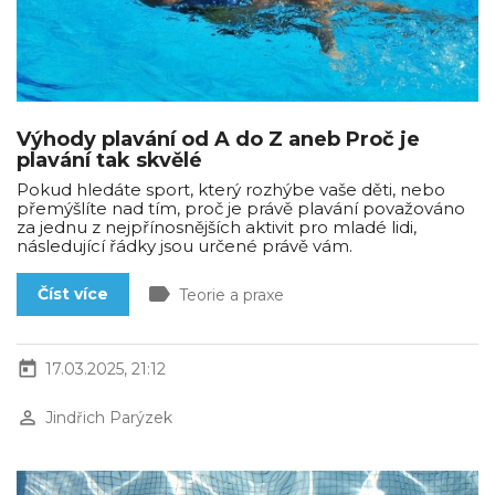
Výhody plavání od A do Z aneb Proč je
plavání tak skvělé
Pokud hledáte sport, který rozhýbe vaše děti, nebo
přemýšlíte nad tím, proč je právě plavání považováno
za jednu z nejpřínosnějších aktivit pro mladé lidi,
následující řádky jsou určené právě vám.
label
Číst více
Teorie a praxe
today
17.03.2025, 21:12
perm_identity
Jindřich Parýzek