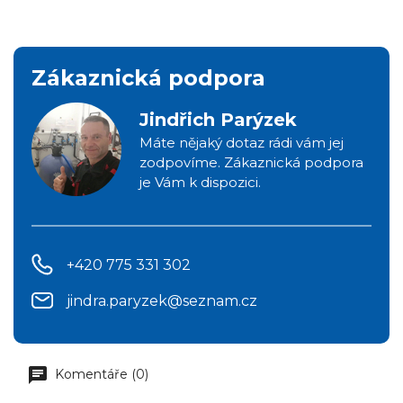
Zákaznická podpora
Jindřich Parýzek
Máte nějaký dotaz rádi vám jej
zodpovíme. Zákaznická podpora
je Vám k dispozici.
+420 775 331 302
jindra.paryzek@seznam.cz
Komentáře (0)