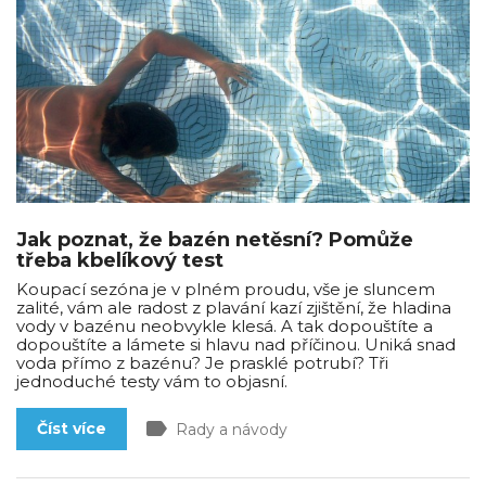
Jak poznat, že bazén netěsní? Pomůže
třeba kbelíkový test
Koupací sezóna je v plném proudu, vše je sluncem
zalité, vám ale radost z plavání kazí zjištění, že hladina
vody v bazénu neobvykle klesá. A tak dopouštíte a
dopouštíte a lámete si hlavu nad příčinou. Uniká snad
voda přímo z bazénu? Je prasklé potrubí? Tři
jednoduché testy vám to objasní.
label
Číst více
Rady a návody