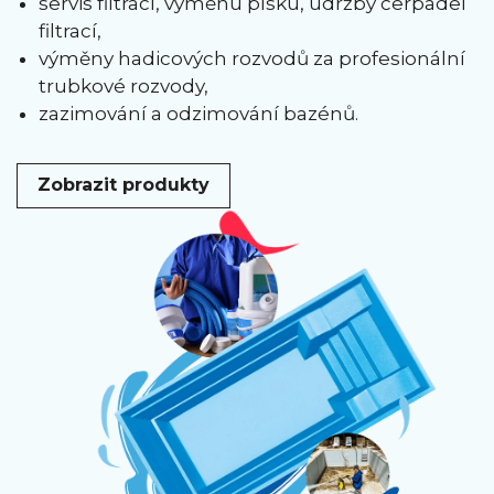
servis filtrací, výměnu písku, údržby čerpadel
filtrací,
výměny hadicových rozvodů za profesionální
trubkové rozvody,
zazimování a odzimování bazénů.
Zobrazit produkty