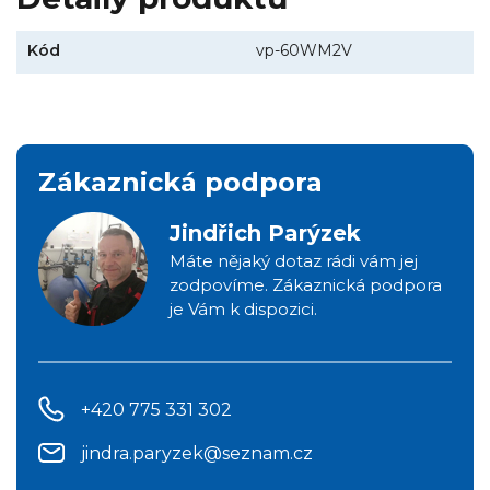
Kód
vp-60WM2V
Zákaznická podpora
Jindřich Parýzek
Máte nějaký dotaz rádi vám jej
zodpovíme. Zákaznická podpora
je Vám k dispozici.
+420 775 331 302
jindra.paryzek@seznam.cz