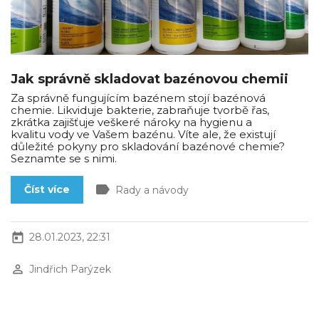
Jak správně skladovat bazénovou chemii
Za správně fungujícím bazénem stojí bazénová
chemie. Likviduje bakterie, zabraňuje tvorbě řas,
zkrátka zajišťuje veškeré nároky na hygienu a
kvalitu vody ve Vašem bazénu. Víte ale, že existují
důležité pokyny pro skladování bazénové chemie?
Seznamte se s nimi.
label
Číst více
Rady a návody
today
28.01.2023, 22:31
perm_identity
Jindřich Parýzek