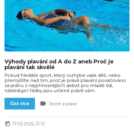
Výhody plavání od A do Z aneb Proč je
plavání tak skvělé
Pokud hledáte sport, který rozhýbe vaše děti, nebo
přemýšlíte nad tím, proč je právě plavání považováno
za jednu z nejpřínosnějších aktivit pro mladé lidi,
následující řádky jsou určené právě vám.
label
Číst více
Teorie a praxe
today
17.03.2025, 21:12