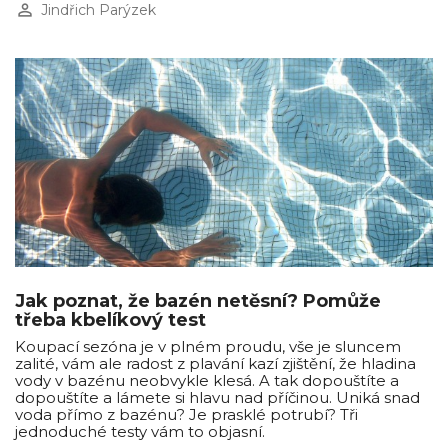
perm_identity
Jindřich Parýzek
Jak poznat, že bazén netěsní? Pomůže
třeba kbelíkový test
Koupací sezóna je v plném proudu, vše je sluncem
zalité, vám ale radost z plavání kazí zjištění, že hladina
vody v bazénu neobvykle klesá. A tak dopouštíte a
dopouštíte a lámete si hlavu nad příčinou. Uniká snad
voda přímo z bazénu? Je prasklé potrubí? Tři
jednoduché testy vám to objasní.