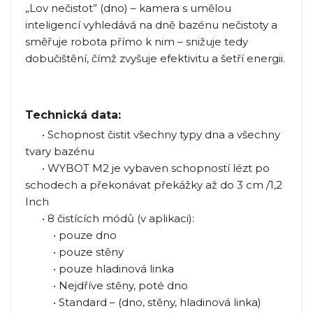
„Lov nečistot” (dno) – kamera s umělou
inteligencí vyhledává na dně bazénu nečistoty a
směřuje robota přímo k nim – snižuje tedy
dobučištění, čímž zvyšuje efektivitu a šetří energii.
Technická data:
• Schopnost čistit všechny typy dna a všechny
tvary bazénu
• WYBOT M2 je vybaven schopností lézt po
schodech a překonávat překážky až do 3 cm /1,2
Inch
• 8 čistících módů (v aplikaci):
• pouze dno
• pouze stěny
• pouze hladinová linka
• Nejdříve stěny, poté dno
• Standard – (dno, stěny, hladinová linka)