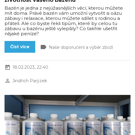
životnost vašeho bazénu
Bazén je jedna z nejúžasnějších věcí, kterou můžete
mít doma. Právě bazén vám umožní vytvořit si oázu
zábavy i relaxace, kterou můžete sdílet s rodinou a
přáteli. Ale co byste řekli tipům, které by celou tu
zábavu u bazénu ještě vylepšily? Co takhle ušetřit
nějaké peníze?
label
Číst více
Naše doporučení a výběr zboží
today
18.02.2023, 22:40
perm_identity
Jindřich Parýzek