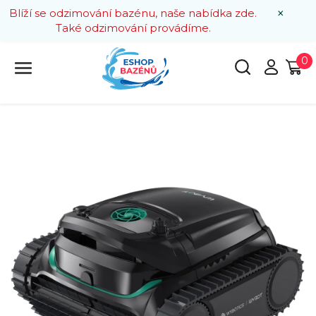
×
Blíží se odzimování bazénu, naše nabídka zde.
Také odzimování provádíme.
0