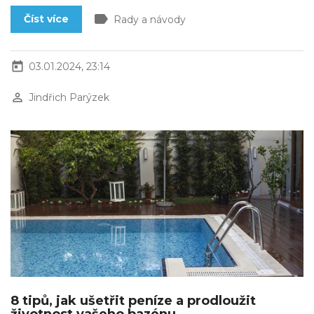
label
Číst více
Rady a návody
today
03.01.2024, 23:14
perm_identity
Jindřich Parýzek
8 tipů, jak ušetřit peníze a prodloužit