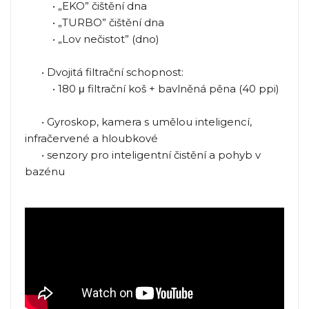
• „EKO” čištění dna
• „TURBO” čištění dna
• „Lov nečistot” (dno)
• Dvojitá filtrační schopnost:
• 180 μ filtrační koš + bavlněná pěna (40 ppi)
• Gyroskop, kamera s umělou inteligencí,
infračervené a hloubkové
• senzory pro inteligentní čistění a pohyb v
bazénu