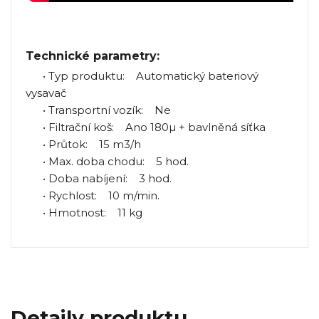
Technické parametry:
• Typ produktu: Automatický bateriový
vysavač
• Transportní vozík: Ne
• Filtrační koš: Ano 180µ + bavlněná síťka
• Průtok: 15 m3/h
• Max. doba chodu: 5 hod.
• Doba nabíjení: 3 hod.
• Rychlost: 10 m/min.
• Hmotnost: 11 kg
Detaily produktu