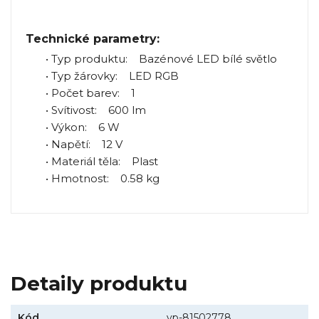
Technické parametry:
• Typ produktu: Bazénové LED bílé světlo
• Typ žárovky: LED RGB
• Počet barev: 1
• Svítivost: 600 lm
• Výkon: 6 W
• Napětí: 12 V
• Materiál těla: Plast
• Hmotnost: 0.58 kg
Detaily produktu
Kód
vp-81502778