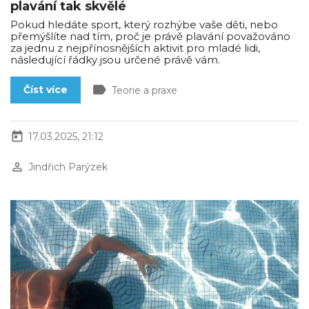
plavání tak skvělé
Pokud hledáte sport, který rozhýbe vaše děti, nebo
přemýšlíte nad tím, proč je právě plavání považováno
za jednu z nejpřínosnějších aktivit pro mladé lidi,
následující řádky jsou určené právě vám.
label
Číst více
Teorie a praxe
today
17.03.2025, 21:12
perm_identity
Jindřich Parýzek