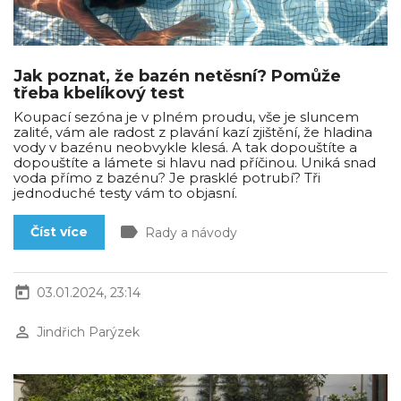
Jak poznat, že bazén netěsní? Pomůže
třeba kbelíkový test
Koupací sezóna je v plném proudu, vše je sluncem
zalité, vám ale radost z plavání kazí zjištění, že hladina
vody v bazénu neobvykle klesá. A tak dopouštíte a
dopouštíte a lámete si hlavu nad příčinou. Uniká snad
voda přímo z bazénu? Je prasklé potrubí? Tři
jednoduché testy vám to objasní.
label
Číst více
Rady a návody
today
03.01.2024, 23:14
perm_identity
Jindřich Parýzek