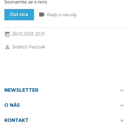
Seznamte se s nimi.
label
Číst více
Rady a návody
today
28.01.2023, 22:31
perm_identity
Jindřich Parýzek

NEWSLETTER

O NÁS

KONTAKT