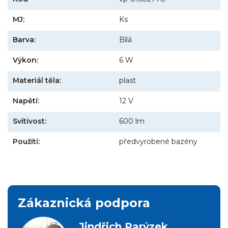
MJ:
Ks
Barva:
Bílá
Výkon:
6 W
Materiál těla:
plast
Napětí:
12 V
Svítivost:
600 lm
Použití:
předvyrobené bazény
Zákaznická podpora
Jindřich Parýzek