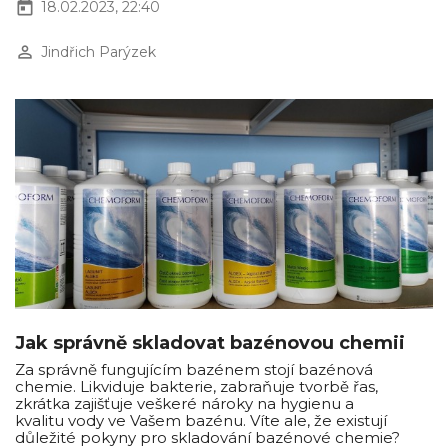
today
18.02.2023, 22:40
perm_identity
Jindřich Parýzek
Jak správně skladovat bazénovou chemii
Za správně fungujícím bazénem stojí bazénová
chemie. Likviduje bakterie, zabraňuje tvorbě řas,
zkrátka zajišťuje veškeré nároky na hygienu a
kvalitu vody ve Vašem bazénu. Víte ale, že existují
důležité pokyny pro skladování bazénové chemie?