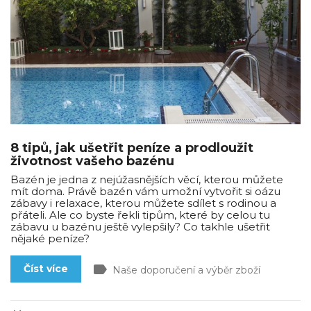
8 tipů, jak ušetřit peníze a prodloužit
životnost vašeho bazénu
Bazén je jedna z nejúžasnějších věcí, kterou můžete
mít doma. Právě bazén vám umožní vytvořit si oázu
zábavy i relaxace, kterou můžete sdílet s rodinou a
přáteli. Ale co byste řekli tipům, které by celou tu
zábavu u bazénu ještě vylepšily? Co takhle ušetřit
nějaké peníze?
label
Číst více
Naše doporučení a výběr zboží