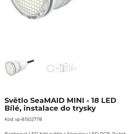
Světlo SeaMAID MINI - 18 LED
Bílé, instalace do trysky
Kód:
vp-81502778
Bazénové LED bílé světlo s žárovkou LED RGB. Počet