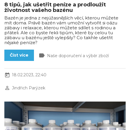
8 tipů, jak ušetřit peníze a prodloužit
životnost vašeho bazénu
Bazén je jedna z nejúžasnějších věcí, kterou můžete
mít doma. Právě bazén vám umožní vytvořit si oázu
zábavy i relaxace, kterou můžete sdílet s rodinou a
přáteli. Ale co byste řekli tipům, které by celou tu
zábavu u bazénu ještě vylepšily? Co takhle ušetřit
nějaké peníze?
label
Číst více
Naše doporučení a výběr zboží
today
18.02.2023, 22:40
perm_identity
Jindřich Parýzek