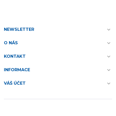

NEWSLETTER

O NÁS

KONTAKT

INFORMACE

VÁŠ ÚČET