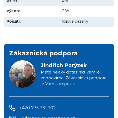
Barva:
Bílá
Výkon:
7 W
Použití:
fóliové bazény
Zákaznická podpora
Jindřich Parýzek
Máte nějaký dotaz rádi vám jej
zodpovíme. Zákaznická podpora
je Vám k dispozici.
+420 775 331 302