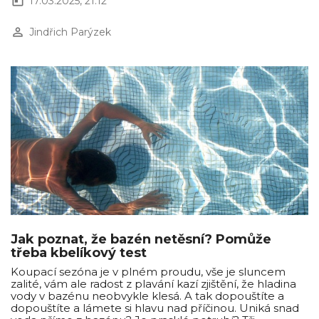
today
17.03.2025, 21:12
perm_identity
Jindřich Parýzek
Jak poznat, že bazén netěsní? Pomůže
třeba kbelíkový test
Koupací sezóna je v plném proudu, vše je sluncem
zalité, vám ale radost z plavání kazí zjištění, že hladina
vody v bazénu neobvykle klesá. A tak dopouštíte a
dopouštíte a lámete si hlavu nad příčinou. Uniká snad