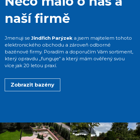
Něco málo o nás a
naší firmě
Jmenuji se
Jindřich Parýzek
a jsem majitelem tohoto
elektronického obchodu a zároveň odborné
bazénové firmy. Poradím a doporučím Vám sortiment,
který opravdu „funguje“ a který mám ověřený svou
více jak 20 letou praxí.
Zobrazit bazény