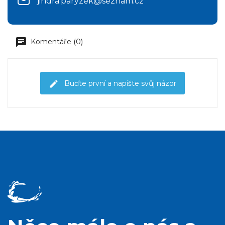
jindra.paryzek@seznam.cz
Komentáře (0)
Buďte první a napište svůj názor