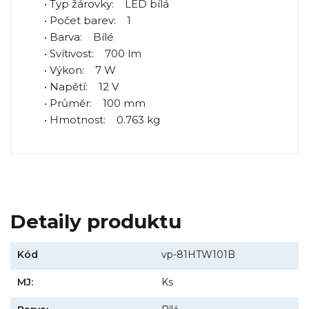
• Typ žárovky: LED bílá
• Počet barev: 1
• Barva: Bílé
• Svítivost: 700 lm
• Výkon: 7 W
• Napětí: 12 V
• Průměr: 100 mm
• Hmotnost: 0.763 kg
Detaily produktu
Kód
vp-81HTW101B
MJ:
Ks