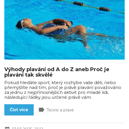
Výhody plavání od A do Z aneb Proč je
plavání tak skvělé
Pokud hledáte sport, který rozhýbe vaše děti, nebo
přemýšlíte nad tím, proč je právě plavání považováno
za jednu z nejpřínosnějších aktivit pro mladé lidi,
následující řádky jsou určené právě vám.
label
Číst více
Teorie a praxe