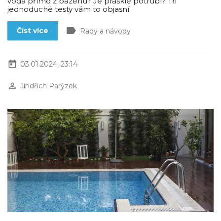
voda přímo z bazénu? Je prasklé potrubí? Tři
jednoduché testy vám to objasní.
label
Číst více
Rady a návody
today
03.01.2024, 23:14
perm_identity
Jindřich Parýzek