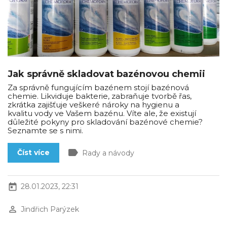
Jak správně skladovat bazénovou chemii
Za správně fungujícím bazénem stojí bazénová
chemie. Likviduje bakterie, zabraňuje tvorbě řas,
zkrátka zajišťuje veškeré nároky na hygienu a
kvalitu vody ve Vašem bazénu. Víte ale, že existují
důležité pokyny pro skladování bazénové chemie?
Seznamte se s nimi.
label
Číst více
Rady a návody
today
28.01.2023, 22:31
perm_identity
Jindřich Parýzek