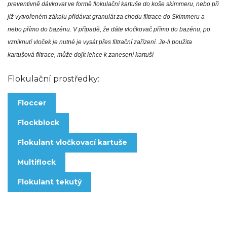
preventivně dávkovat ve formě flokulační kartuše do koše skimmeru, nebo při
již vytvořeném zákalu přidávat granulát za chodu filtrace do Skimmeru a
nebo přímo do bazénu. V případě, že dáte vločkovač přímo do bazénu, po
vzniknutí vloček je nutné je vysát přes filtrační zařízení. Je-li použita
kartušová filtrace, může dojít lehce k zanesení kartuší
Flokulační prostředky:
Floccer
Flockblock
Flokulant vločkovací kartuše
Multiflock
Flokulant tekutý