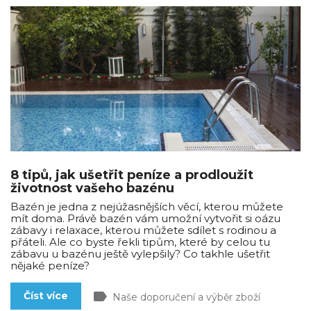
8 tipů, jak ušetřit peníze a prodloužit
životnost vašeho bazénu
Bazén je jedna z nejúžasnějších věcí, kterou můžete
mít doma. Právě bazén vám umožní vytvořit si oázu
zábavy i relaxace, kterou můžete sdílet s rodinou a
přáteli. Ale co byste řekli tipům, které by celou tu
zábavu u bazénu ještě vylepšily? Co takhle ušetřit
nějaké peníze?
label
Číst více
Naše doporučení a výběr zboží