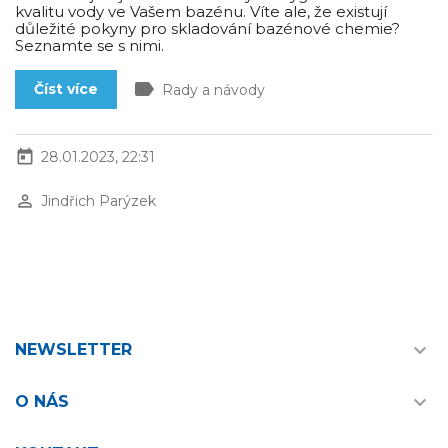
kvalitu vody ve Vašem bazénu. Víte ale, že existují
důležité pokyny pro skladování bazénové chemie?
Seznamte se s nimi.
label
Číst více
Rady a návody
today
28.01.2023, 22:31
perm_identity
Jindřich Parýzek

NEWSLETTER

O NÁS