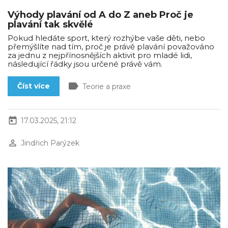
Výhody plavání od A do Z aneb Proč je
plavání tak skvělé
Pokud hledáte sport, který rozhýbe vaše děti, nebo
přemýšlíte nad tím, proč je právě plavání považováno
za jednu z nejpřínosnějších aktivit pro mladé lidi,
následující řádky jsou určené právě vám.
label
Číst více
Teorie a praxe
today
17.03.2025, 21:12
perm_identity
Jindřich Parýzek