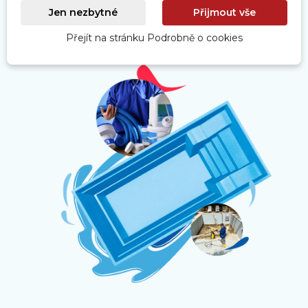
zazimování a odzimování bazénů.
Jen nezbytné
Přijmout vše
Přejít na stránku Podrobně o cookies
Zobrazit produkty