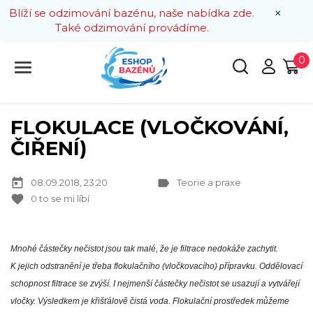
×
Blíží se odzimování bazénu, naše nabídka zde.
Také odzimování provádíme.
0
FLOKULACE (VLOČKOVÁNÍ,
ČIŘENÍ)
today
label
08.09.2018, 23:20
Teorie a praxe
favorite
0
to se mi líbí
Mnohé částečky nečistot jsou tak malé, že je filtrace nedokáže zachytit.
K jejich odstranění je třeba flokulačního (vločkovacího) přípravku. Oddělovací
schopnost filtrace se zvýší. I nejmenší částečky nečistot se usazují a vytvářejí
vločky. Výsledkem je křišťálově čistá voda. Flokulační prostředek můžeme