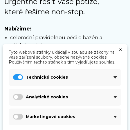
urgentně řešit Vaše potíže,
které řešíme non-stop.
Nabízíme:
celoroční pravidelnou péči o bazén a
příslušenství,
×
kompletní servisní služby v oblasti bazénů a
Tyto webové stránky ukládají v souladu se zákony na
vaše zařízení soubory, obecně nazývané cookies.
technologií,
Používáním těchto stránek s tím vyjadřujete souhlas.
rychlé řešení jakéhokoliv problému,
poradenství v údržbě bazénové vody, rychlý
Technické cookies
výjezd technika,
výměny bazénových fólií, hledání místa úniku
vody, lepení,
Analytické cookies
servis filtrací, výměnu písku, údržby čerpadel
filtrací,
Marketingové cookies
výměny hadicových rozvodů za profesionální
trubkové rozvody,