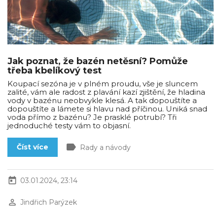
Jak poznat, že bazén netěsní? Pomůže
třeba kbelíkový test
Koupací sezóna je v plném proudu, vše je sluncem
zalité, vám ale radost z plavání kazí zjištění, že hladina
vody v bazénu neobvykle klesá. A tak dopouštíte a
dopouštíte a lámete si hlavu nad příčinou. Uniká snad
voda přímo z bazénu? Je prasklé potrubí? Tři
jednoduché testy vám to objasní.
label
Číst více
Rady a návody
today
03.01.2024, 23:14
perm_identity
Jindřich Parýzek