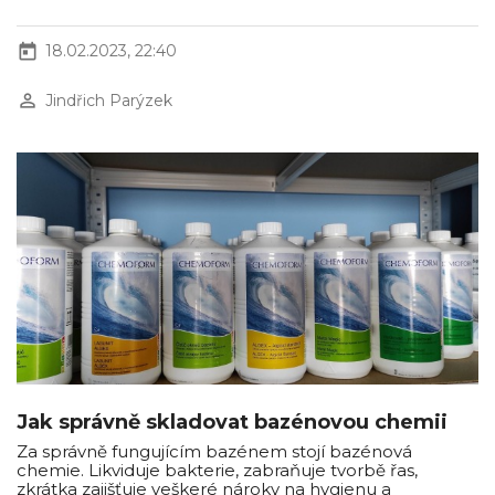
today
18.02.2023, 22:40
perm_identity
Jindřich Parýzek
Jak správně skladovat bazénovou chemii
Za správně fungujícím bazénem stojí bazénová
chemie. Likviduje bakterie, zabraňuje tvorbě řas,
zkrátka zajišťuje veškeré nároky na hygienu a