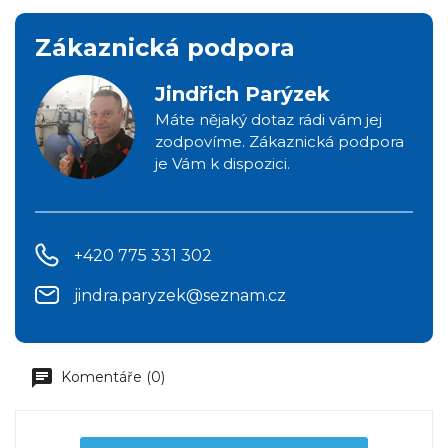
Zákaznická podpora
Jindřich Parýzek
Máte nějaký dotaz rádi vám jej
zodpovíme. Zákaznická podpora
je Vám k dispozici.
+420 775 331 302
jindra.paryzek@seznam.cz
Komentáře (0)