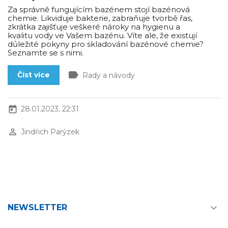
Za správně fungujícím bazénem stojí bazénová
chemie. Likviduje bakterie, zabraňuje tvorbě řas,
zkrátka zajišťuje veškeré nároky na hygienu a
kvalitu vody ve Vašem bazénu. Víte ale, že existují
důležité pokyny pro skladování bazénové chemie?
Seznamte se s nimi.
label
Číst více
Rady a návody
today
28.01.2023, 22:31
perm_identity
Jindřich Parýzek

NEWSLETTER