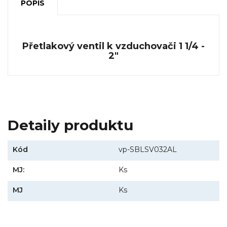
POPIS
Přetlakový ventil k vzduchovači 1 1/4 -
2"
Detaily produktu
Kód
vp-SBLSV032AL
MJ:
Ks
MJ
Ks