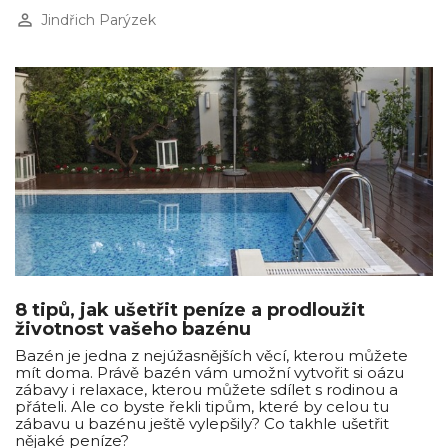
perm_identity
Jindřich Parýzek
8 tipů, jak ušetřit peníze a prodloužit
životnost vašeho bazénu
Bazén je jedna z nejúžasnějších věcí, kterou můžete
mít doma. Právě bazén vám umožní vytvořit si oázu
zábavy i relaxace, kterou můžete sdílet s rodinou a
přáteli. Ale co byste řekli tipům, které by celou tu
zábavu u bazénu ještě vylepšily? Co takhle ušetřit
nějaké peníze?