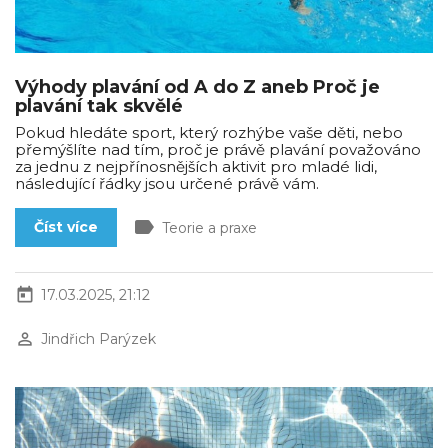
Výhody plavání od A do Z aneb Proč je
plavání tak skvělé
Pokud hledáte sport, který rozhýbe vaše děti, nebo
přemýšlíte nad tím, proč je právě plavání považováno
za jednu z nejpřínosnějších aktivit pro mladé lidi,
následující řádky jsou určené právě vám.
label
Číst více
Teorie a praxe
today
17.03.2025, 21:12
perm_identity
Jindřich Parýzek