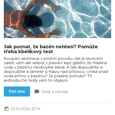
Jak poznat, že bazén netěsní? Pomůže
třeba kbelíkový test
Koupací sezóna je v plném proudu, vše je sluncem
zalité, vám ale radost z plavání kazí zjištění, že hladina
vody v bazénu neobvykle klesá. A tak dopouštíte a
dopouštíte a lámete si hlavu nad příčinou. Uniká snad
voda přímo z bazénu? Je prasklé potrubí? Tři
jednoduché testy vám to objasní.
label
Číst více
Rady a návody
today
03.01.2024, 23:14