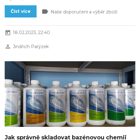
label
Číst více
Naše doporučení a výběr zboží
today
18.02.2023, 22:40
perm_identity
Jindřich Parýzek
Jak správně skladovat bazénovou chemii