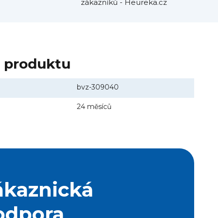
zákazníků - Heureka.cz
y produktu
bvz-309040
24 měsíců
ákaznická
odpora