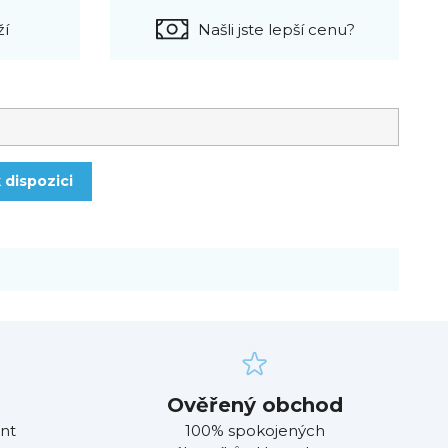
ží
Našli jste lepší cenu?
 dispozici
Ověřený obchod
nt
100% spokojených