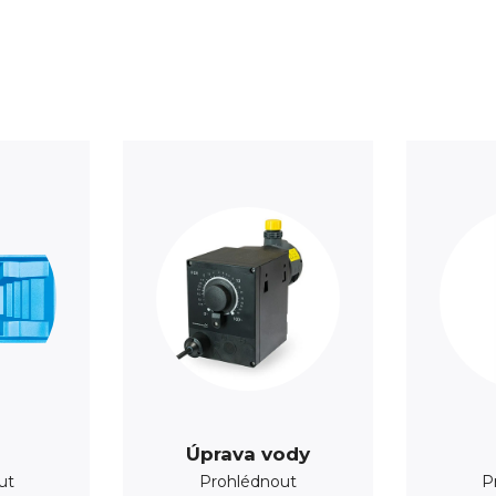
Úprava vody
ut
Prohlédnout
P