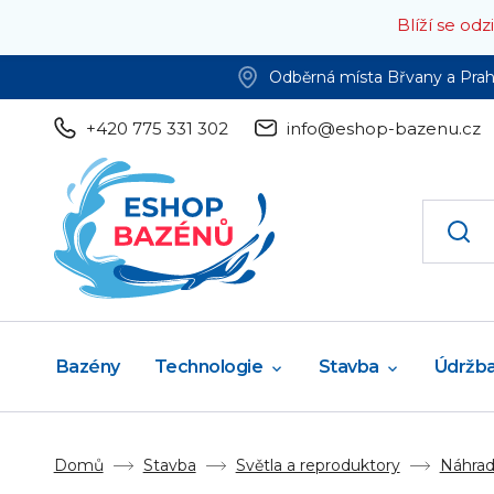
Blíží se od
Odběrná místa Břvany a Pra
+420 775 331 302
info@eshop-bazenu.cz
Bazény
Technologie
Stavba
Údržb
Domů
Stavba
Světla a reproduktory
Náhradn