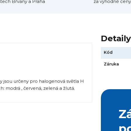
tech Břvany a Praha
za výhodné ceny
Detail
Kód
Záruka
y jsou určeny pro halogenová světla H
: modrá , červená, zelená a žlutá.
Z
p