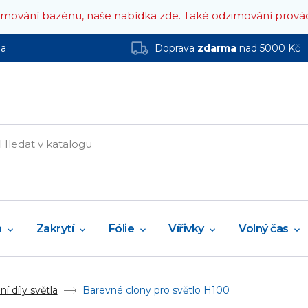
zimování bazénu, naše nabídka zde.
Také odzimování prová
ha
Doprava
zdarma
nad 5000 Kč
a
Zakrytí
Fólie
Vířivky
Volný čas
í díly světla
Barevné clony pro světlo H100