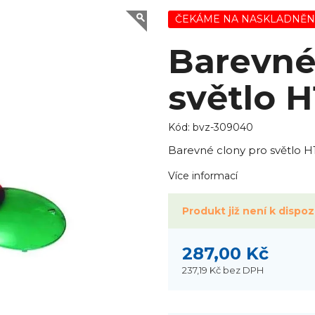
ČEKÁME NA NASKLADNĚN
Barevné
světlo 
Kód:
bvz-309040
Barevné clony pro světlo H
Více informací
Produkt již není k dispozi
287,00 Kč
237,19 Kč
bez DPH