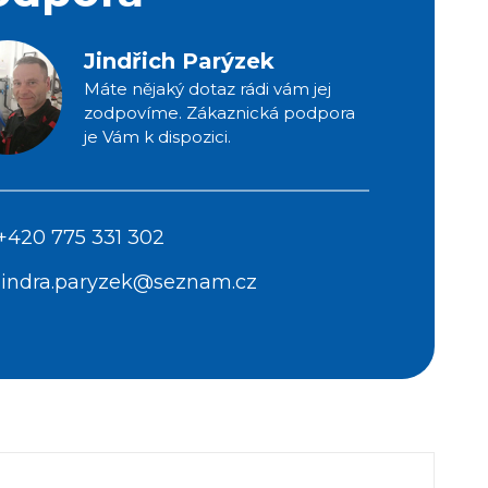
Jindřich Parýzek
Máte nějaký dotaz rádi vám jej
zodpovíme. Zákaznická podpora
je Vám k dispozici.
+420 775 331 302
jindra.paryzek@seznam.cz