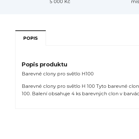
5 000 Kč
mís
POPIS
Popis produktu
Barevné clony pro světlo H100
Barevné clony pro světlo H 100 Tyto barevné clon
100. Balení obsahuje 4 ks barevných clon v barvách