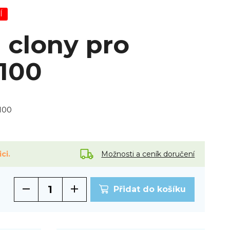
Í
 clony pro
H100
100
Možnosti a ceník doručení
ci.
Přidat do košíku