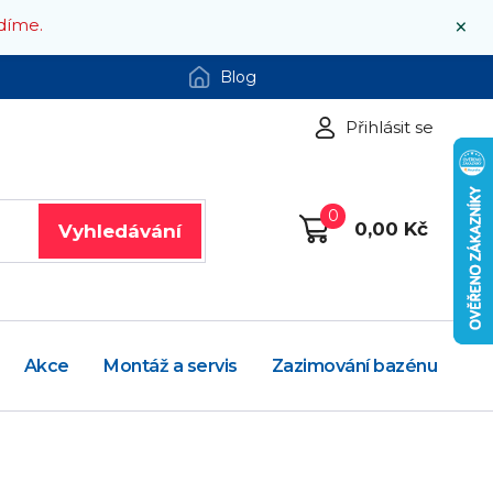
×
díme.
Blog
Přihlásit se
0
0,00 Kč
Vyhledávání
Akce
Montáž a servis
Zazimování bazénu