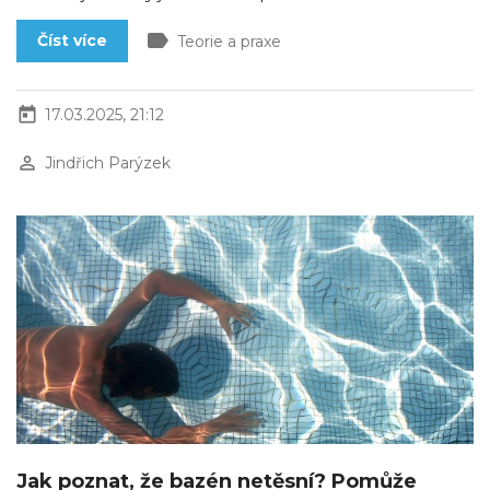
label
Číst více
Teorie a praxe
today
17.03.2025, 21:12
perm_identity
Jindřich Parýzek
Jak poznat, že bazén netěsní? Pomůže