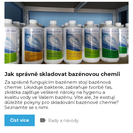
Jak správně skladovat bazénovou chemii
Za správně fungujícím bazénem stojí bazénová
chemie. Likviduje bakterie, zabraňuje tvorbě řas,
zkrátka zajišťuje veškeré nároky na hygienu a
kvalitu vody ve Vašem bazénu. Víte ale, že existují
důležité pokyny pro skladování bazénové chemie?
Seznamte se s nimi.
label
Číst více
Rady a návody