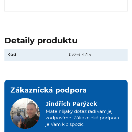
Detaily produktu
Kód
bvz-314215
Zákaznická podpora
Jindřich Parýzek
Máte nějaký dotaz rádi vám jej
zodpovíme. Zákaznická podpora
je Vám k dispozici.