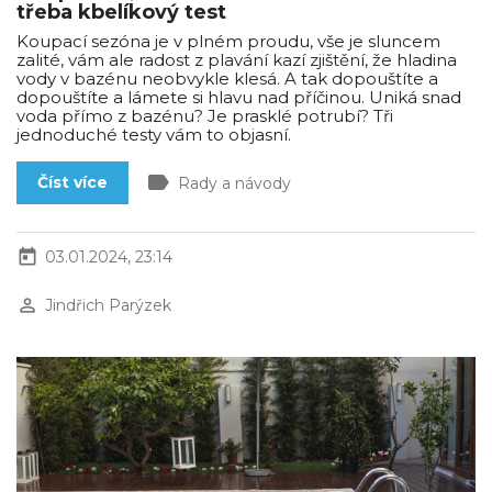
třeba kbelíkový test
Koupací sezóna je v plném proudu, vše je sluncem
zalité, vám ale radost z plavání kazí zjištění, že hladina
vody v bazénu neobvykle klesá. A tak dopouštíte a
dopouštíte a lámete si hlavu nad příčinou. Uniká snad
voda přímo z bazénu? Je prasklé potrubí? Tři
jednoduché testy vám to objasní.
label
Číst více
Rady a návody
today
03.01.2024, 23:14
perm_identity
Jindřich Parýzek