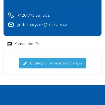
+420 775 331 302
jindra.paryzek@seznam.cz
Komentáře (0)
Buďte první a napište svůj názor