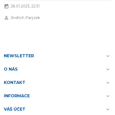
today
28.01.2023, 22:31
perm_identity
Jindřich Parýzek

NEWSLETTER

O NÁS

KONTAKT

INFORMACE

VÁŠ ÚČET