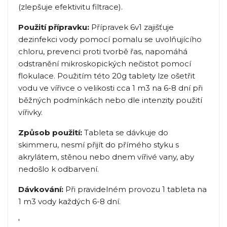
(zlepšuje efektivitu filtrace).
Použití přípravku:
Přípravek 6v1 zajišťuje
dezinfekci vody pomocí pomalu se uvolňujícího
chloru, prevenci proti tvorbě řas, napomáhá
odstranění mikroskopických nečistot pomocí
flokulace. Použitím této 20g tablety lze ošetřit
vodu ve vířivce o velikosti cca 1 m3 na 6-8 dní při
běžných podmínkách nebo dle intenzity použití
vířivky.
Způsob použití:
Tableta se dávkuje do
skimmeru, nesmí přijít do přímého styku s
akrylátem, stěnou nebo dnem vířivé vany, aby
nedošlo k odbarvení.
Dávkování:
Při pravidelném provozu 1 tableta na
1 m3 vody každých 6-8 dní.
'