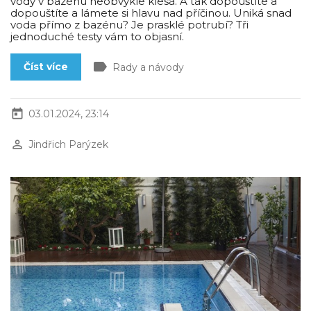
vody v bazénu neobvykle klesá. A tak dopouštíte a
dopouštíte a lámete si hlavu nad příčinou. Uniká snad
voda přímo z bazénu? Je prasklé potrubí? Tři
jednoduché testy vám to objasní.
label
Číst více
Rady a návody
today
03.01.2024, 23:14
perm_identity
Jindřich Parýzek