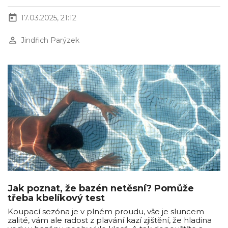
today
17.03.2025, 21:12
perm_identity
Jindřich Parýzek
Jak poznat, že bazén netěsní? Pomůže
třeba kbelíkový test
Koupací sezóna je v plném proudu, vše je sluncem
zalité, vám ale radost z plavání kazí zjištění, že hladina