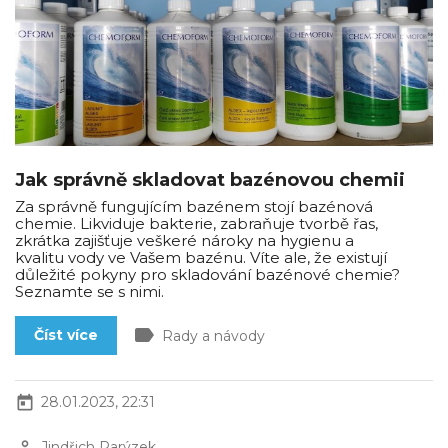
Jak správně skladovat bazénovou chemii
Za správně fungujícím bazénem stojí bazénová
chemie. Likviduje bakterie, zabraňuje tvorbě řas,
zkrátka zajišťuje veškeré nároky na hygienu a
kvalitu vody ve Vašem bazénu. Víte ale, že existují
důležité pokyny pro skladování bazénové chemie?
Seznamte se s nimi.
label
Číst více
Rady a návody
today
28.01.2023, 22:31
perm_identity
Jindřich Parýzek