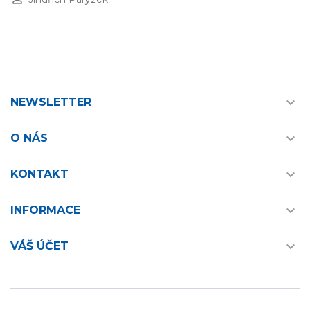

NEWSLETTER

O NÁS

KONTAKT

INFORMACE

VÁŠ ÚČET