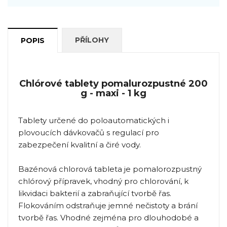
PŘÍLOHY
POPIS
Chlórové tablety pomalurozpustné 200
g - maxi - 1 kg
Tablety určené do poloautomatických i
plovoucích dávkovačů s regulací pro
zabezpečení kvalitní a čiré vody.
Bazénová chlorová tableta je pomalorozpustný
chlórový přípravek, vhodný pro chlorování, k
likvidaci bakterií a zabraňující tvorbě řas.
Flokováním odstraňuje jemné nečistoty a brání
tvorbě řas. Vhodné zejména pro dlouhodobé a