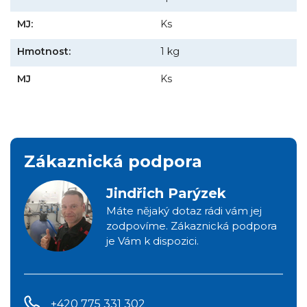
MJ:
Ks
Hmotnost:
1 kg
MJ
Ks
Zákaznická podpora
Jindřich Parýzek
Máte nějaký dotaz rádi vám jej
zodpovíme. Zákaznická podpora
je Vám k dispozici.
+420 775 331 302