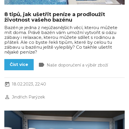
8 tipů, jak ušetřit peníze a prodloužit
životnost vašeho bazénu
Bazén je jedna z nejúžasnějších věcí, kterou můžete
mít doma. Právě bazén vám umožní vytvořit si oázu
zábavy i relaxace, kterou můžete sdílet s rodinou a
přáteli. Ale co byste řekli tipům, které by celou tu
zábavu u bazénu ještě vylepšily? Co takhle ušetřit
nějaké peníze?
label
Číst více
Naše doporučení a výběr zboží
today
18.02.2023, 22:40
perm_identity
Jindřich Parýzek