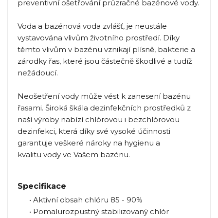
preventivní ošetřování průzračné bazénové vody.
Voda a bazénová voda zvlášť, je neustále
vystavována vlivům životního prostředí. Díky
těmto vlivům v bazénu vznikají plísně, bakterie a
zárodky řas, které jsou částečně škodlivé a tudíž
nežádoucí.
Neošetření vody může vést k zanesení bazénu
řasami. Široká škála dezinfekčních prostředků z
naší výroby nabízí chlórovou i bezchlórovou
dezinfekci, která díky své vysoké účinnosti
garantuje veškeré nároky na hygienu a
kvalitu vody ve Vašem bazénu.
Specifikace
• Aktivní obsah chlóru 85 - 90%
• Pomalurozpustný stabilizovaný chlór