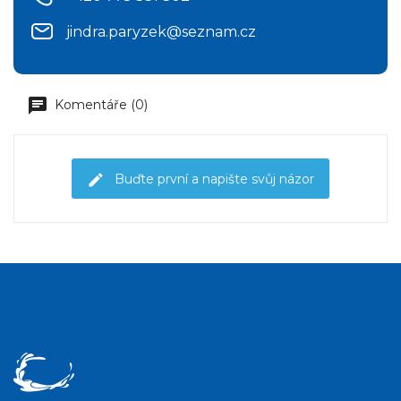
jindra.paryzek@seznam.cz
Komentáře (0)
Buďte první a napište svůj názor