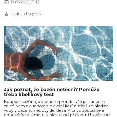
today
17.03.2025, 21:12
perm_identity
Jindřich Parýzek
Jak poznat, že bazén netěsní? Pomůže
třeba kbelíkový test
Koupací sezóna je v plném proudu, vše je sluncem
zalité, vám ale radost z plavání kazí zjištění, že hladina
vody v bazénu neobvykle klesá. A tak dopouštíte a
dopouštíte a lámete si hlavu nad příčinou. Uniká snad