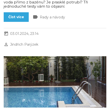
voda přímo z bazénu? Je prasklé potrubí? Tři
jednoduché testy vám to objasní.
label
Číst více
Rady a návody
today
03.01.2024, 23:14
perm_identity
Jindřich Parýzek