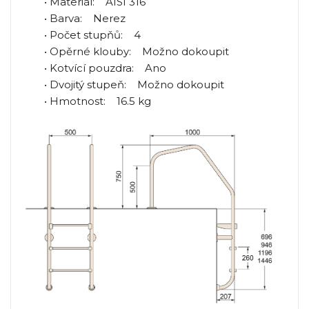
• Materiál: AISI 316
• Barva: Nerez
• Počet stupňů: 4
• Opěrné klouby: Možno dokoupit
• Kotvící pouzdra: Ano
• Dvojitý stupeň: Možno dokoupit
• Hmotnost: 16.5 kg