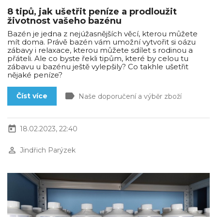
8 tipů, jak ušetřit peníze a prodloužit
životnost vašeho bazénu
Bazén je jedna z nejúžasnějších věcí, kterou můžete
mít doma. Právě bazén vám umožní vytvořit si oázu
zábavy i relaxace, kterou můžete sdílet s rodinou a
přáteli. Ale co byste řekli tipům, které by celou tu
zábavu u bazénu ještě vylepšily? Co takhle ušetřit
nějaké peníze?
label
Číst více
Naše doporučení a výběr zboží
today
18.02.2023, 22:40
perm_identity
Jindřich Parýzek