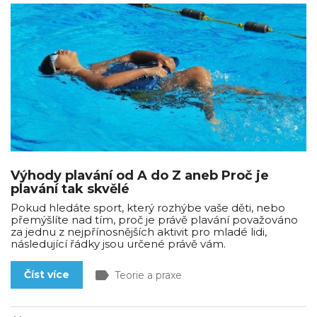
Výhody plavání od A do Z aneb Proč je
plavání tak skvělé
Pokud hledáte sport, který rozhýbe vaše děti, nebo
přemýšlíte nad tím, proč je právě plavání považováno
za jednu z nejpřínosnějších aktivit pro mladé lidi,
následující řádky jsou určené právě vám.
label
Číst více
Teorie a praxe