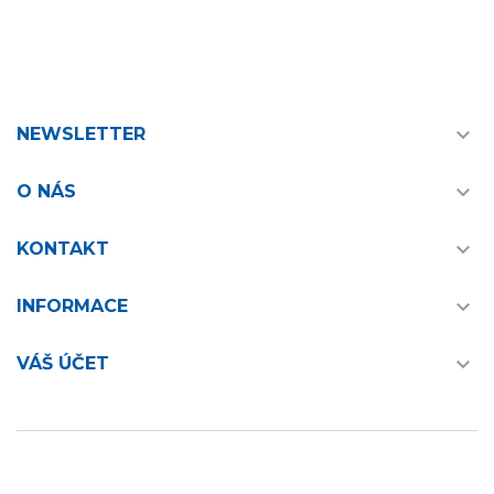

NEWSLETTER

O NÁS

KONTAKT

INFORMACE

VÁŠ ÚČET