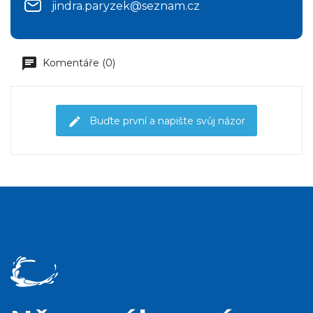
jindra.paryzek@seznam.cz
Komentáře (0)
Buďte první a napište svůj názor