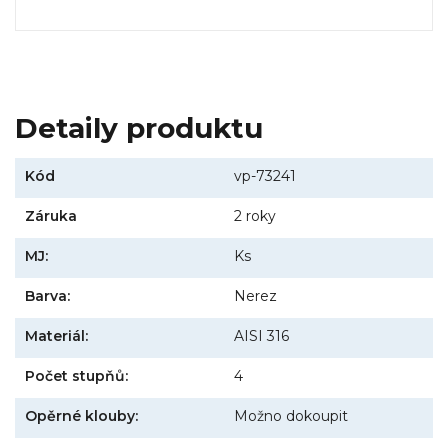
Detaily produktu
Kód
vp-73241
Záruka
2 roky
MJ:
Ks
Barva:
Nerez
Materiál:
AISI 316
Počet stupňů:
4
Opěrné klouby:
Možno dokoupit