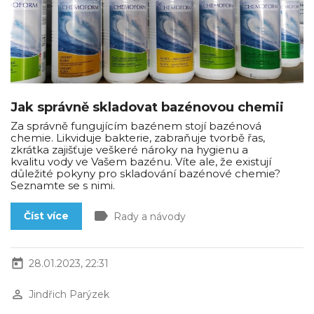
Jak správně skladovat bazénovou chemii
Za správně fungujícím bazénem stojí bazénová
chemie. Likviduje bakterie, zabraňuje tvorbě řas,
zkrátka zajišťuje veškeré nároky na hygienu a
kvalitu vody ve Vašem bazénu. Víte ale, že existují
důležité pokyny pro skladování bazénové chemie?
Seznamte se s nimi.
label
Číst více
Rady a návody
today
28.01.2023, 22:31
perm_identity
Jindřich Parýzek