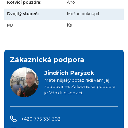
Kotvící pouzdra:
Ano
Dvojitý stupeň:
Možno dokoupit
MJ
Ks
Zákaznická podpora
Jindřich Parýzek
Máte nějaký dotaz rádi vám jej
zodpovíme. Zákaznická podpora
je Vám k dispozici.
+420 775 331 302