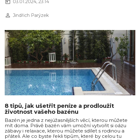
today
03.01.2024, 23:14
perm_identity
Jindřich Parýzek
8 tipů, jak ušetřit peníze a prodloužit
životnost vašeho bazénu
Bazén je jedna z nejúžasnějších věcí, kterou můžete
mít doma. Právě bazén vám umožní vytvořit si oázu
zábavy i relaxace, kterou můžete sdílet s rodinou a
přáteli. Ale co byste řekli tipům, které by celou tu