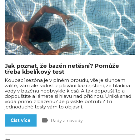
Jak poznat, že bazén netěsní? Pomůže
třeba kbelíkový test
Koupací sezóna je v plném proudu, vše je sluncem
zalité, vám ale radost z plavání kazí zjištění, že hladina
vody v bazénu neobvykle klesá. A tak dopouštíte a
dopouštíte a lámete si hlavu nad příčinou. Uniká snad
voda přímo z bazénu? Je prasklé potrubí? Tři
jednoduché testy vám to objasní.
label
Číst více
Rady a návody