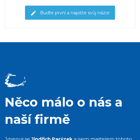
Buďte první a napište svůj názor
Něco málo o nás a
naší firmě
Jmenuji se
Jindřich Parýzek
a jsem majitelem tohoto