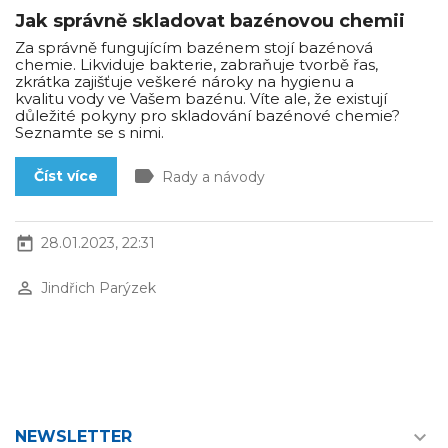
Jak správně skladovat bazénovou chemii
Za správně fungujícím bazénem stojí bazénová
chemie. Likviduje bakterie, zabraňuje tvorbě řas,
zkrátka zajišťuje veškeré nároky na hygienu a
kvalitu vody ve Vašem bazénu. Víte ale, že existují
důležité pokyny pro skladování bazénové chemie?
Seznamte se s nimi.
label
Číst více
Rady a návody
today
28.01.2023, 22:31
perm_identity
Jindřich Parýzek

NEWSLETTER