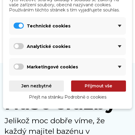
Roboty
vaše zařízení soubory, obecně nazývané cookies.
Používáním těchto stránek s tím vyjadřujete souhlas.
Prohlédnout
Technické cookies
Analytické cookies
Marketingové cookies
Jen nezbytné
Přijmout vše
Naše služby
Přejít na stránku Podrobně o cookies
Jelikož moc dobře víme, že
každý majitel bazénu v