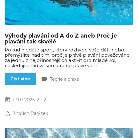
Výhody plavání od A do Z aneb Proč je
plavání tak skvělé
Pokud hledáte sport, který rozhýbe vaše děti, nebo
přemýšlíte nad tím, proč je právě plavání považováno
za jednu z nejpřínosnějších aktivit pro mladé lidi,
následující řádky jsou určené právě vám.
label
Číst více
Teorie a praxe
today
17.03.2025, 21:12
perm_identity
Jindřich Parýzek