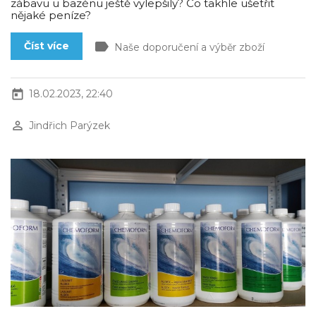
zábavu u bazénu ještě vylepšily? Co takhle ušetřit
nějaké peníze?
label
Číst více
Naše doporučení a výběr zboží
today
18.02.2023, 22:40
perm_identity
Jindřich Parýzek