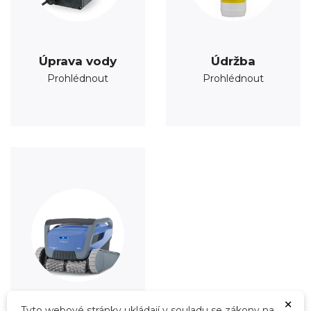
Úprava vody
Údržba
Prohlédnout
Prohlédnout
×
Tyto webové stránky ukládají v souladu se zákony na