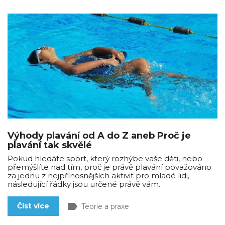
Výhody plavání od A do Z aneb Proč je
plavání tak skvělé
Pokud hledáte sport, který rozhýbe vaše děti, nebo
přemýšlíte nad tím, proč je právě plavání považováno
za jednu z nejpřínosnějších aktivit pro mladé lidi,
následující řádky jsou určené právě vám.
label
Číst více
Teorie a praxe