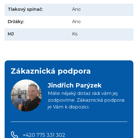
Tlakový spínač:
Ano
Držáky:
Ano
MJ
Ks
Zákaznická podpora
Jindřich Parýzek
Máte nějaký dotaz rádi vám jej
zodpovíme. Zákaznická podpora
je Vám k dispozici.
+420 775 331 302