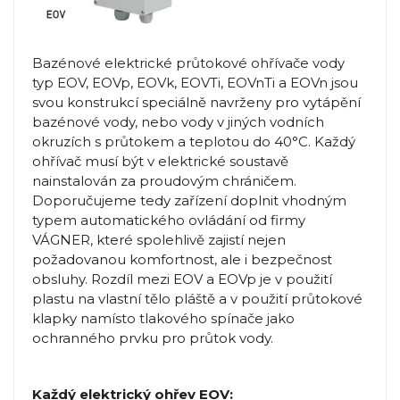
Bazénové elektrické průtokové ohřívače vody
typ EOV, EOVp, EOVk, EOVTi, EOVnTi a EOVn jsou
svou konstrukcí speciálně navrženy pro vytápění
bazénové vody, nebo vody v jiných vodních
okruzích s průtokem a teplotou do 40°C. Každý
ohřívač musí být v elektrické soustavě
nainstalován za proudovým chráničem.
Doporučujeme tedy zařízení doplnit vhodným
typem automatického ovládání od firmy
VÁGNER, které spolehlivě zajistí nejen
požadovanou komfortnost, ale i bezpečnost
obsluhy. Rozdíl mezi EOV a EOVp je v použití
plastu na vlastní tělo pláště a v použití průtokové
klapky namísto tlakového spínače jako
ochranného prvku pro průtok vody.
Každý elektrický ohřev EOV: