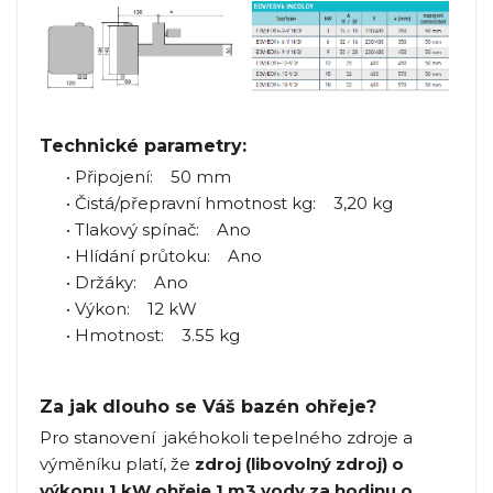
Technické parametry:
• Připojení: 50 mm
• Čistá/přepravní hmotnost kg: 3,20 kg
• Tlakový spínač: Ano
• Hlídání průtoku: Ano
• Držáky: Ano
• Výkon: 12 kW
• Hmotnost: 3.55 kg
Za jak dlouho se Váš bazén ohřeje?
Pro stanovení jakéhokoli tepelného zdroje a
výměníku platí, že
zdroj (libovolný zdroj) o
výkonu 1 kW ohřeje 1 m3 vody za hodinu o