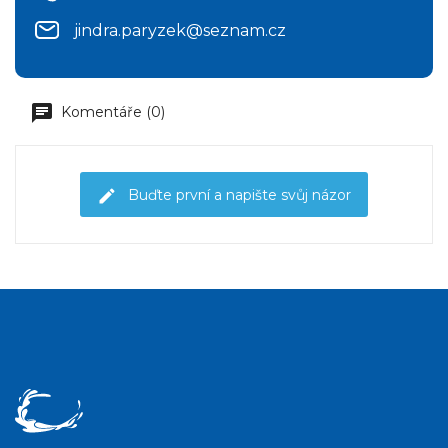
jindra.paryzek@seznam.cz
Komentáře (0)
Buďte první a napište svůj názor