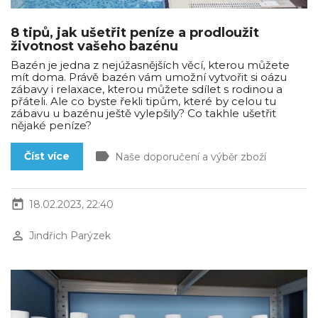
8 tipů, jak ušetřit peníze a prodloužit
životnost vašeho bazénu
Bazén je jedna z nejúžasnějších věcí, kterou můžete
mít doma. Právě bazén vám umožní vytvořit si oázu
zábavy i relaxace, kterou můžete sdílet s rodinou a
přáteli. Ale co byste řekli tipům, které by celou tu
zábavu u bazénu ještě vylepšily? Co takhle ušetřit
nějaké peníze?
label
Číst více
Naše doporučení a výběr zboží
today
18.02.2023, 22:40
perm_identity
Jindřich Parýzek