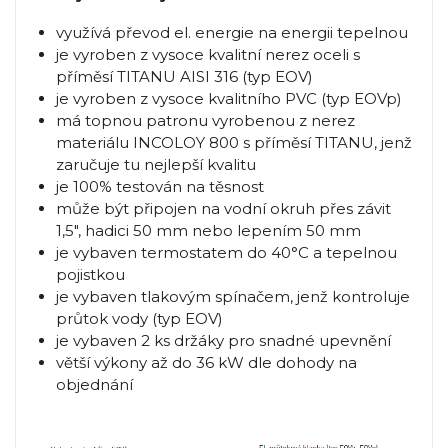
využívá převod el. energie na energii tepelnou
je vyroben z vysoce kvalitní nerez oceli s
příměsí TITANU AISI 316 (typ EOV)
je vyroben z vysoce kvalitního PVC (typ EOVp)
má topnou patronu vyrobenou z nerez
materiálu INCOLOY 800 s příměsí TITANU, jenž
zaručuje tu nejlepší kvalitu
je 100% testován na těsnost
může být připojen na vodní okruh přes závit
1,5", hadici 50 mm nebo lepením 50 mm
je vybaven termostatem do 40°C a tepelnou
pojistkou
je vybaven tlakovým spínačem, jenž kontroluje
průtok vody (typ EOV)
je vybaven 2 ks držáky pro snadné upevnění
větší výkony až do 36 kW dle dohody na
objednání