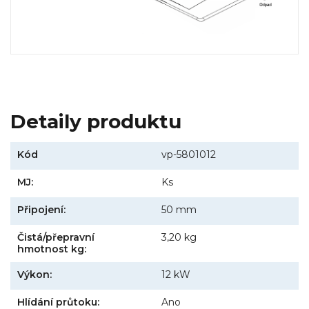
Detaily produktu
Kód
vp-5801012
MJ:
Ks
Připojení:
50 mm
Čistá/přepravní
3,20 kg
hmotnost kg:
Výkon:
12 kW
Hlídání průtoku:
Ano