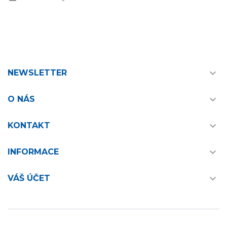

NEWSLETTER

O NÁS

KONTAKT

INFORMACE

VÁŠ ÚČET