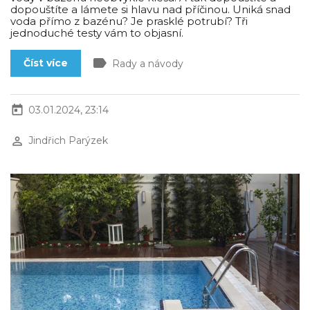
dopouštíte a lámete si hlavu nad příčinou. Uniká snad
voda přímo z bazénu? Je prasklé potrubí? Tři
jednoduché testy vám to objasní.
label
Číst více
Rady a návody
today
03.01.2024, 23:14
perm_identity
Jindřich Parýzek