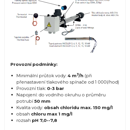
Provozní podmínky:
3
Minimální průtok vody:
4 m
/h
(při
přenastavení tlakového spínače od 1 000l/hod)
Provozní tlak:
0-3 bar
Napojení: do vodního okruhu o průměru
potrubí
50 mm
Kvalita vody:
obsah chloridu max. 150 mg/l
obsah
chloru max 1 mg/l
rozsah
pH 7,0--7,8