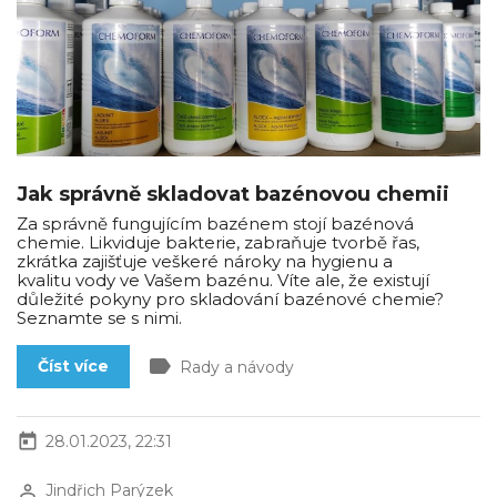
Jak správně skladovat bazénovou chemii
Za správně fungujícím bazénem stojí bazénová
chemie. Likviduje bakterie, zabraňuje tvorbě řas,
zkrátka zajišťuje veškeré nároky na hygienu a
kvalitu vody ve Vašem bazénu. Víte ale, že existují
důležité pokyny pro skladování bazénové chemie?
Seznamte se s nimi.
label
Číst více
Rady a návody
today
28.01.2023, 22:31
perm_identity
Jindřich Parýzek