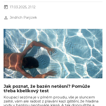
today
17.03.2025, 21:12
perm_identity
Jindřich Parýzek
Jak poznat, že bazén netěsní? Pomůže
třeba kbelíkový test
Koupací sezóna je v plném proudu, vše je sluncem
zalité, vám ale radost z plavání kazí zjištění, že hladina
vody v bazénu neobvykle klesá. A tak dopouštíte a