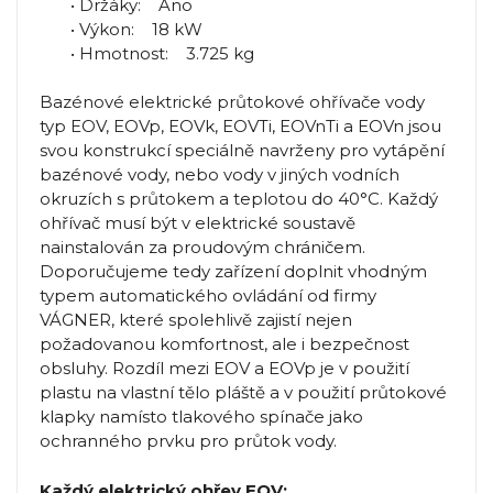
• Držáky: Ano
• Výkon: 18 kW
• Hmotnost: 3.725 kg
Bazénové elektrické průtokové ohřívače vody
typ EOV, EOVp, EOVk, EOVTi, EOVnTi a EOVn jsou
svou konstrukcí speciálně navrženy pro vytápění
bazénové vody, nebo vody v jiných vodních
okruzích s průtokem a teplotou do 40°C. Každý
ohřívač musí být v elektrické soustavě
nainstalován za proudovým chráničem.
Doporučujeme tedy zařízení doplnit vhodným
typem automatického ovládání od firmy
VÁGNER, které spolehlivě zajistí nejen
požadovanou komfortnost, ale i bezpečnost
obsluhy. Rozdíl mezi EOV a EOVp je v použití
plastu na vlastní tělo pláště a v použití průtokové
klapky namísto tlakového spínače jako
ochranného prvku pro průtok vody.
Každý elektrický ohřev EOV: