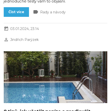
jednoduché testy vám to objasní.
label
Číst více
Rady a návody
today
03.01.2024, 23:14
perm_identity
Jindřich Parýzek