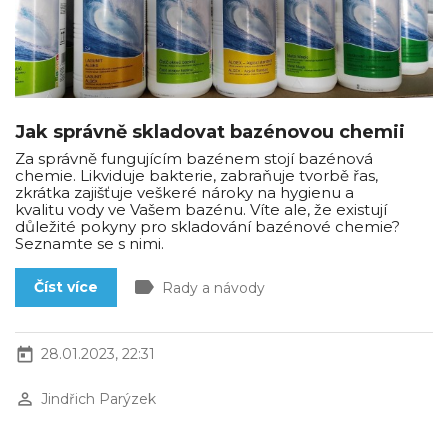
Jak správně skladovat bazénovou chemii
Za správně fungujícím bazénem stojí bazénová
chemie. Likviduje bakterie, zabraňuje tvorbě řas,
zkrátka zajišťuje veškeré nároky na hygienu a
kvalitu vody ve Vašem bazénu. Víte ale, že existují
důležité pokyny pro skladování bazénové chemie?
Seznamte se s nimi.
label
Číst více
Rady a návody
today
28.01.2023, 22:31
perm_identity
Jindřich Parýzek