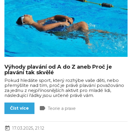
Výhody plavání od A do Z aneb Proč je
plavání tak skvělé
Pokud hledáte sport, který rozhýbe vaše děti, nebo
přemýšlíte nad tím, proč je právě plavání považováno
za jednu z nejpřínosnějších aktivit pro mladé lidi,
následující řádky jsou určené právě vám.
label
Číst více
Teorie a praxe
today
17.03.2025, 21:12