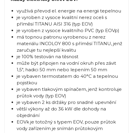
využívá převod el. energie na energii tepelnou
je vyroben z vysoce kvalitní nerez oceli s
příměsí TITANU AISI 316 (typ EOV)
je vyroben z vysoce kvalitního PVC (typ EOVp)
má topnou patronu vyrobenou z nerez
materiálu INCOLOY 800 s příměsí TITANU, jenž
zaručuje tu nejlepší kvalitu
je 100% testován na těsnost
může být připojen na vodní okruh přes závit
1,5", hadici 50 mm nebo lepením 50 mm
je vybaven termostatem do 40°C a tepelnou
pojistkou
je vybaven tlakovým spínačem, jenž kontroluje
průtok vody (typ EOV)
je vybaven 2 ks držáky pro snadné upevnění
větší výkony až do 36 kW dle dohody na
objednání
EOVk je totožný s typem EOV, pouze průtok
vody zařízením je snímán průtokovým