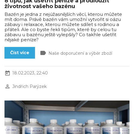
8 tipů, jak ušetřit peníze a prodloužit
životnost vašeho bazénu
Bazén je jedna z nejúžasnějších věcí, kterou můžete
mít doma. Právě bazén vám umožní vytvořit si oázu
zábavy i relaxace, kterou můžete sdílet s rodinou a
přáteli. Ale co byste řekli tipům, které by celou tu
zábavu u bazénu ještě vylepšily? Co takhle ušetřit
nějaké peníze?
label
Číst více
Naše doporučení a výběr zboží
today
18.02.2023, 22:40
perm_identity
Jindřich Parýzek