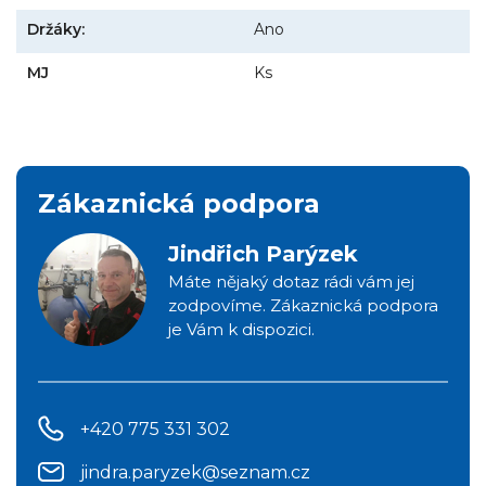
Držáky:
Ano
MJ
Ks
Zákaznická podpora
Jindřich Parýzek
Máte nějaký dotaz rádi vám jej
zodpovíme. Zákaznická podpora
je Vám k dispozici.
+420 775 331 302
jindra.paryzek@seznam.cz