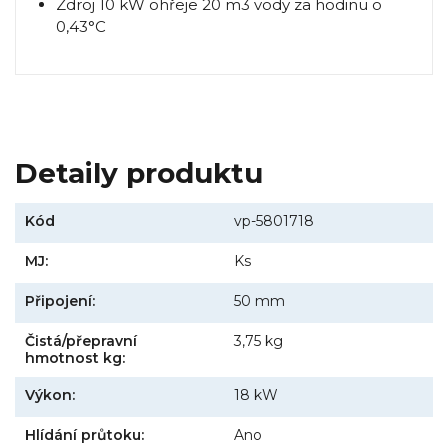
Zdroj 10 kW ohřeje 20 m3 vody za hodinu o
0,43°C
Detaily produktu
Kód
vp-5801718
MJ:
Ks
Připojení:
50 mm
Čistá/přepravní
3,75 kg
hmotnost kg:
Výkon:
18 kW
Hlídání průtoku:
Ano