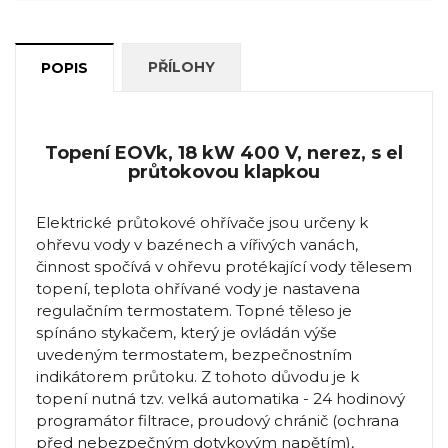
PŘÍLOHY
POPIS
Topení EOVk, 18 kW 400 V, nerez, s el
průtokovou klapkou
Elektrické průtokové ohřívače jsou určeny k
ohřevu vody v bazénech a vířivých vanách,
činnost spočívá v ohřevu protékající vody tělesem
topení, teplota ohřívané vody je nastavena
regulačním termostatem. Topné těleso je
spínáno stykačem, který je ovládán výše
uvedeným termostatem, bezpečnostním
indikátorem průtoku. Z tohoto důvodu je k
topení nutná tzv. velká automatika - 24 hodinový
programátor filtrace, proudový chránič (ochrana
před nebezpečným dotykovým napětím),