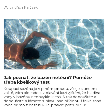
perm_identity
Jindřich Parýzek
Jak poznat, že bazén netěsní? Pomůže
třeba kbelíkový test
Koupací sezóna je v plném proudu, vše je sluncem
zalité, vám ale radost z plavání kazí zjištění, že hladina
vody v bazénu neobvykle klesá. A tak dopouštíte a
dopouštíte a lámete si hlavu nad příčinou. Uniká snad
voda přímo z bazénu? Je prasklé potrubí? Tři