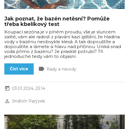
Jak poznat, že bazén netěsní? Pomůže
třeba kbelíkový test
Koupací sezóna je v plném proudu, vše je sluncem
zalité, vám ale radost z plavání kazí zjištění, že hladina
vody v bazénu neobvykle klesá. A tak dopouštíte a
dopouštíte a lámete si hlavu nad příčinou. Uniká snad
voda přímo z bazénu? Je prasklé potrubí? Tři
jednoduché testy vám to objasní.
label
Číst více
Rady a návody
today
03.01.2024, 23:14
perm_identity
Jindřich Parýzek