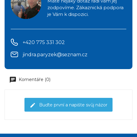
Máte nějaký dotaz rádi vám jej
zodpovíme. Zákaznická podpora
je Vám k dispozici.
+420 775 331 302
jindra.paryzek@seznam.cz
Komentáře (0)
Buďte první a napište svůj názor