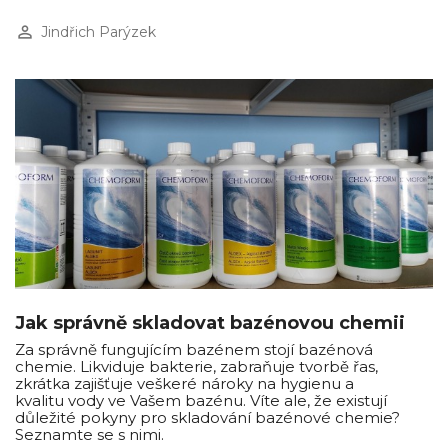
perm_identity
Jindřich Parýzek
Jak správně skladovat bazénovou chemii
Za správně fungujícím bazénem stojí bazénová
chemie. Likviduje bakterie, zabraňuje tvorbě řas,
zkrátka zajišťuje veškeré nároky na hygienu a
kvalitu vody ve Vašem bazénu. Víte ale, že existují
důležité pokyny pro skladování bazénové chemie?
Seznamte se s nimi.