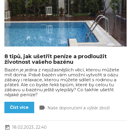
8 tipů, jak ušetřit peníze a prodloužit
životnost vašeho bazénu
Bazén je jedna z nejúžasnějších věcí, kterou můžete
mít doma. Právě bazén vám umožní vytvořit si oázu
zábavy i relaxace, kterou můžete sdílet s rodinou a
přáteli. Ale co byste řekli tipům, které by celou tu
zábavu u bazénu ještě vylepšily? Co takhle ušetřit
nějaké peníze?
label
Číst více
Naše doporučení a výběr zboží
today
18.02.2023, 22:40