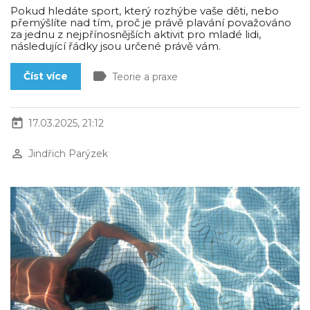
Pokud hledáte sport, který rozhýbe vaše děti, nebo
přemýšlíte nad tím, proč je právě plavání považováno
za jednu z nejpřínosnějších aktivit pro mladé lidi,
následující řádky jsou určené právě vám.
label
Číst více
Teorie a praxe
today
17.03.2025, 21:12
perm_identity
Jindřich Parýzek