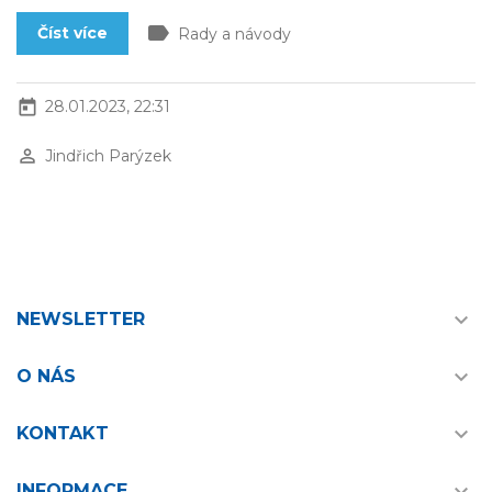
label
Číst více
Rady a návody
today
28.01.2023, 22:31
perm_identity
Jindřich Parýzek

NEWSLETTER

O NÁS

KONTAKT
INFORMACE