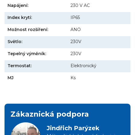
Napájení:
230 V AC
Index krytí:
IP65
Možnost rozšíření:
ANO
Světlo:
230V
Tepelný výměník:
230V
Termostat:
Elektronický
MJ
Ks
Zákaznická podpora
Jindřich Parýzek