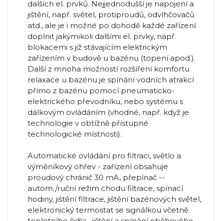
dalších el. prvků. Nejjednodušší je napojení a
jištění, např. světel, protiproudů, odvlhčovačů
atd., ale je i možné po dohodě každé zařízení
doplnit jakýmikoli dalšími el. prvky, např.
blokacemi s již stávajícím elektrickým
zařízením v budově u bazénu (topení apod.).
Další z mnoha možností rozšíření komfortu
relaxace u bazénu je spínání vodních atrakcí
přímo z bazénu pomocí pneumaticko-
elektrického převodníku, nebo systému s
dálkovým ovládáním (vhodné, např. když je
technologie v obtížně přístupné
technologické místnosti).
Automatické ovládání pro filtraci, světlo a
výměníkový ohřev - zařízení obsahuje
proudový chránič 30 mA, přepínač --
autom./ruční režim chodu filtrace, spínací
hodiny, jištění filtrace, jištění bazénových světel,
elektronický termostat se signálkou včetně
teplotního čidla , jištění a spínání oběhového