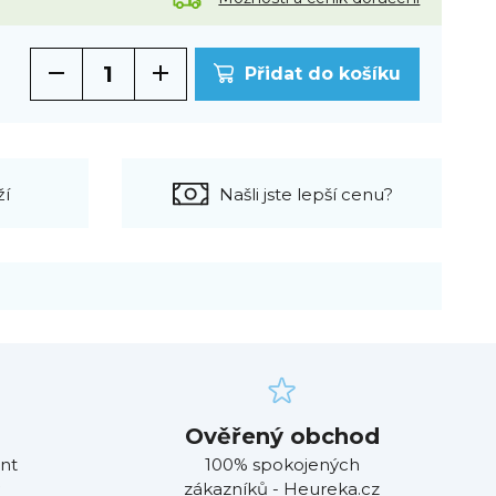
Přidat do košíku
ží
Našli jste lepší cenu?
Ověřený obchod
nt
100% spokojených
zákazníků - Heureka.cz