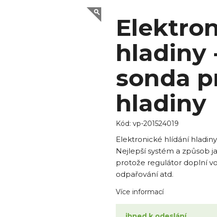
Elektron
hladiny
sonda p
hladiny
Kód:
vp-201524019
Elektronické hlídání hladin
Nejlepší systém a způsob j
protože regulátor doplní vod
odpařování atd.
Více informací
ihned k odeslání