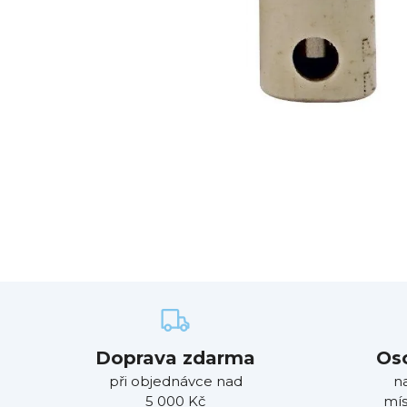
Doprava zdarma
Os
při objednávce nad
n
5 000 Kč
mís