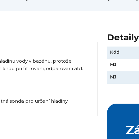
Detail
Kód
hladinu vody v bazénu, protože
MJ:
iknou při filtrování, odpařování atd.
MJ
Z