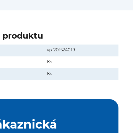
y produktu
vp-201524019
Ks
Ks
ákaznická