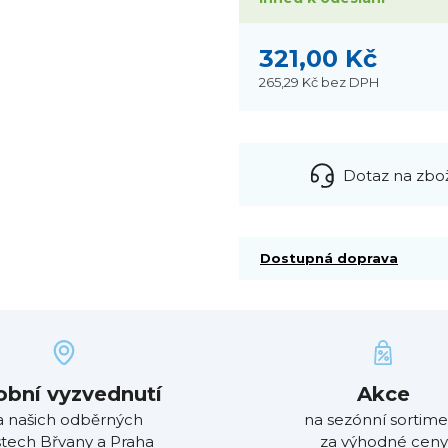
321,00 Kč
265,29 Kč
bez DPH
Dotaz na zbo
Dostupná doprava
obní vyzvednutí
Akce
a našich odběrných
na sezónní sortime
tech Břvany a Praha
za výhodné ceny