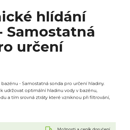
ické hlídání
 - Samostatná
ro určení
y bazénu - Samostatná sonda pro určení hladiny.
ak udržovat optimální hladinu vody v bazénu,
u a tím srovná ztráty které vzniknou při filtrování,
Možnosti a ceník doručení