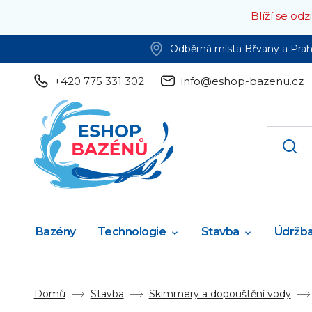
Blíží se od
Odběrná místa Břvany a Pra
+420 775 331 302
info@eshop-bazenu.cz
Bazény
Technologie
Stavba
Údržb
Domů
Stavba
Skimmery a dopouštění vody