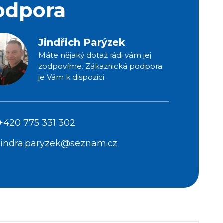
odpora
Jindřich Parýzek
Máte nějaký dotaz rádi vám jej
zodpovíme. Zákaznická podpora
je Vám k dispozici.
+420 775 331 302
jindra.paryzek@seznam.cz