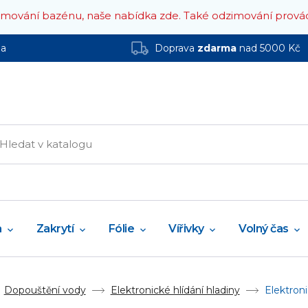
zimování bazénu, naše nabídka zde.
Také odzimování prová
ha
Doprava
zdarma
nad 5000 Kč
a
Zakrytí
Fólie
Vířivky
Volný čas
Dopouštění vody
Elektronické hlídání hladiny
Elektroni