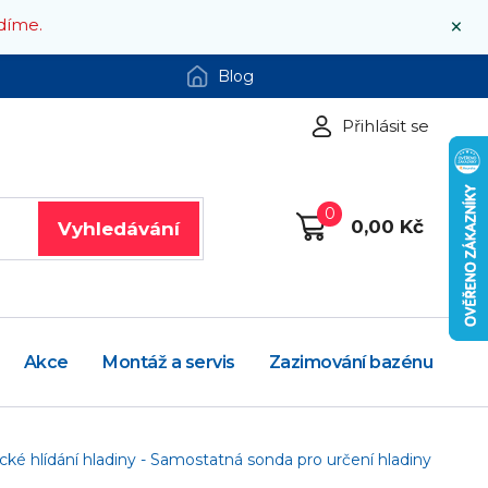
×
díme.
Blog
Přihlásit se
0
0,00 Kč
Vyhledávání
Akce
Montáž a servis
Zazimování bazénu
cké hlídání hladiny - Samostatná sonda pro určení hladiny