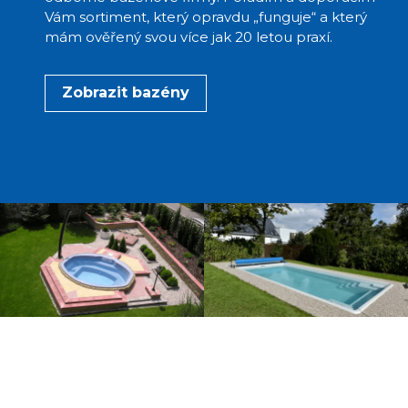
Vám sortiment, který opravdu „funguje“ a který
mám ověřený svou více jak 20 letou praxí.
Zobrazit bazény