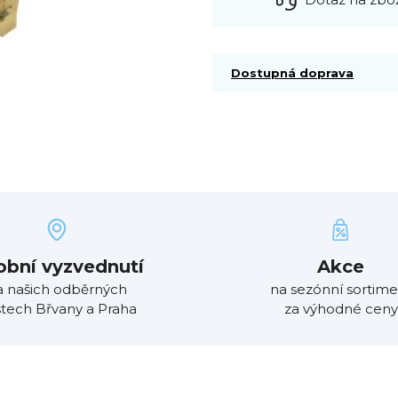
Dostupná doprava
obní vyzvednutí
Akce
a našich odběrných
na sezónní sortime
tech Břvany a Praha
za výhodné ceny