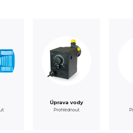
Úprava vody
ut
Prohlédnout
P