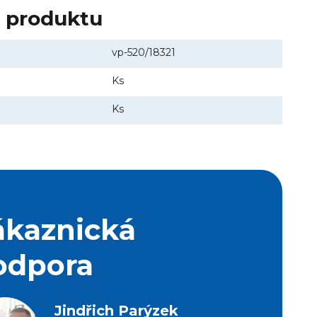
y produktu
vp-520/18321
Ks
Ks
ákaznická
odpora
Jindřich Parýzek