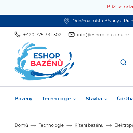
Blíží se od
Odběrná místa Břvany a Pra
+420 775 331 302
info@eshop-bazenu.cz
Bazény
Technologie
Stavba
Údržb
Domů
Technologie
Řízení bazénu
Elektropř