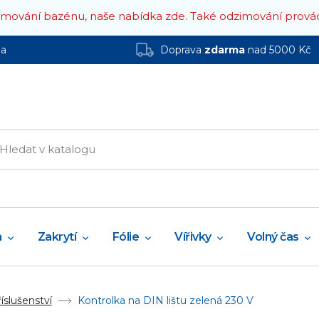
zimování bazénu, naše nabídka zde.
Také odzimování prová
ha
Doprava
zdarma
nad 5000 Kč
a
Zakrytí
Fólie
Vířivky
Volný čas
íslušenství
Kontrolka na DIN lištu zelená 230 V