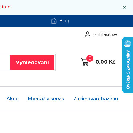
×
díme.
Blog
Přihlásit se
0
0,00 Kč
Vyhledávání
Akce
Montáž a servis
Zazimování bazénu