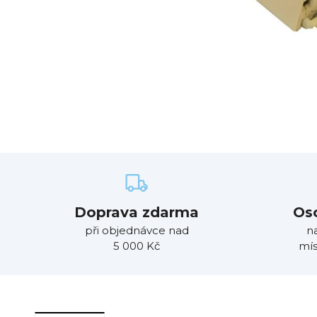
Doprava zdarma
Os
při objednávce nad
n
5 000 Kč
mís