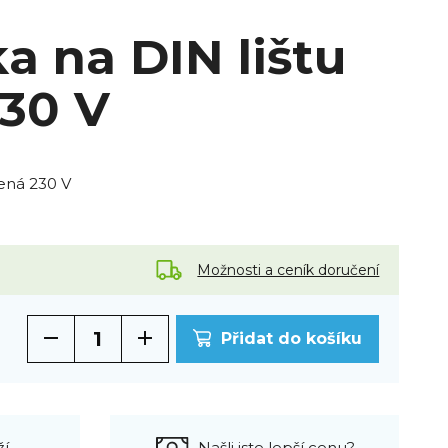
a na DIN lištu
230 V
lená 230 V
Možnosti a ceník doručení
Přidat do košíku
ží
Našli jste lepší cenu?