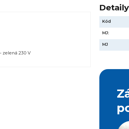
Detail
Kód
MJ:
MJ
Z
p