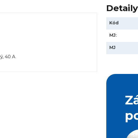
Detail
Kód
MJ:
MJ
Z
p