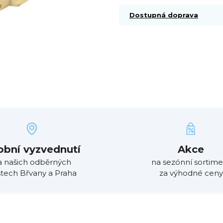
Dostupná doprava
obní vyzvednutí
Akce
a našich odběrných
na sezónní sortime
tech Břvany a Praha
za výhodné ceny