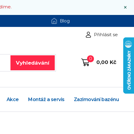
×
díme.
Blog
Přihlásit se
0
0,00 Kč
Vyhledávání
Akce
Montáž a servis
Zazimování bazénu