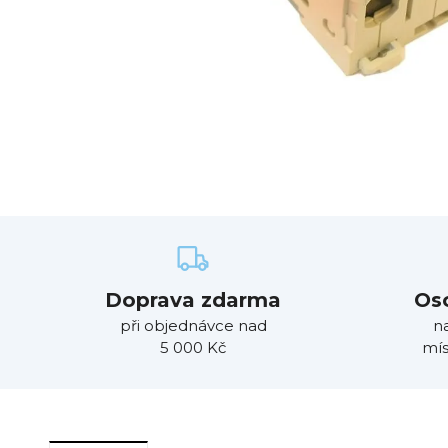
Doprava zdarma
Os
při objednávce nad
n
5 000 Kč
mís