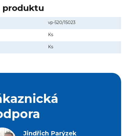
y produktu
vp-520/15023
Ks
Ks
ákaznická
odpora
Jindřich Parýzek