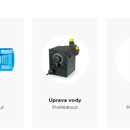
Úprava vody
ut
Prohlédnout
P