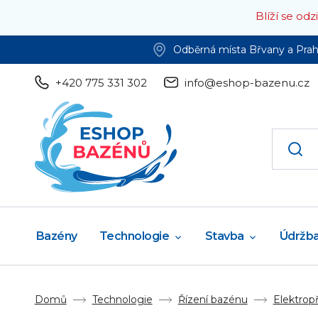
Blíží se od
Odběrná místa Břvany a Pra
+420 775 331 302
info@eshop-bazenu.cz
Bazény
Technologie
Stavba
Údržb
Domů
Technologie
Řízení bazénu
Elektropř