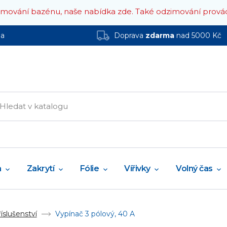
zimování bazénu, naše nabídka zde.
Také odzimování prová
ha
Doprava
zdarma
nad 5000 Kč
a
Zakrytí
Fólie
Vířivky
Volný čas
íslušenství
Vypínač 3 pólový, 40 A