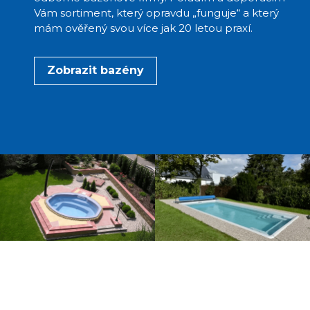
Vám sortiment, který opravdu „funguje“ a který
mám ověřený svou více jak 20 letou praxí.
Zobrazit bazény