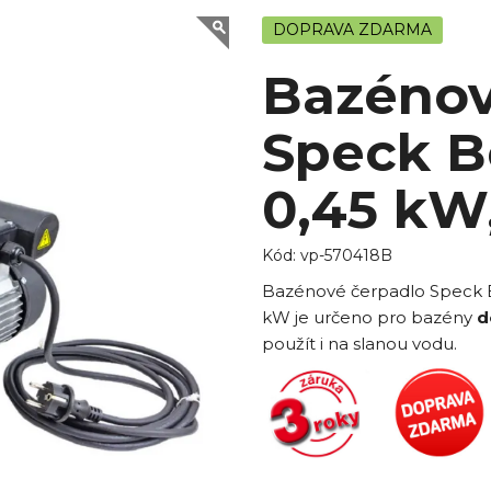
DOPRAVA ZDARMA
Bazénov
Speck Be
0,45 kW
Kód:
vp-570418B
Bazénové čerpadlo Speck B
kW je určeno pro bazény
d
použít i na slanou vodu.