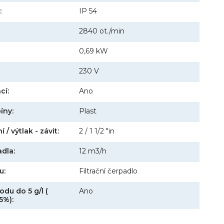
:
IP 54
2840 ot./min
0,69 kW
230 V
cí:
Ano
íny:
Plast
 / výtlak - závit:
2 / 1 1/2 "in
dla:
12 m3/h
u:
Filtrační čerpadlo
odu do 5 g/l (
Ano
5%):