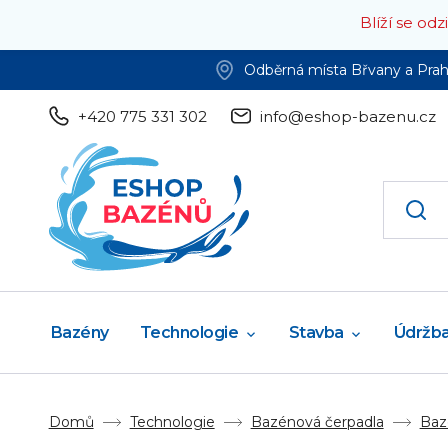
Blíží se od
Odběrná místa Břvany a Pra
+420 775 331 302
info@eshop-bazenu.cz
Bazény
Technologie
Stavba
Údržb
Domů
Technologie
Bazénová čerpadla
Baz