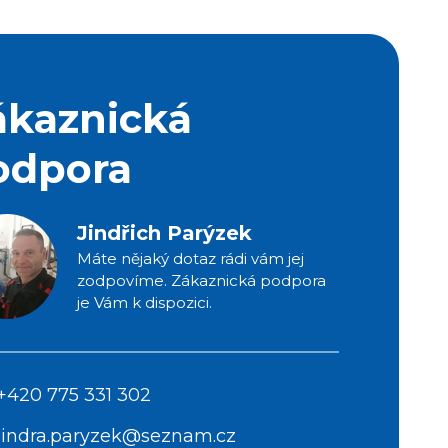
ákaznická
odpora
Jindřich Parýzek
Máte nějaký dotaz rádi vám jej
zodpovíme. Zákaznická podpora
je Vám k dispozici.
+420 775 331 302
jindra.paryzek@seznam.cz