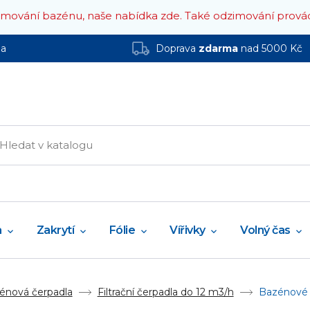
zimování bazénu, naše nabídka zde.
Také odzimování prová
ha
Doprava
zdarma
nad 5000 Kč
a
Zakrytí
Fólie
Vířivky
Volný čas
énová čerpadla
Filtrační čerpadla do 12 m3/h
Bazénové č