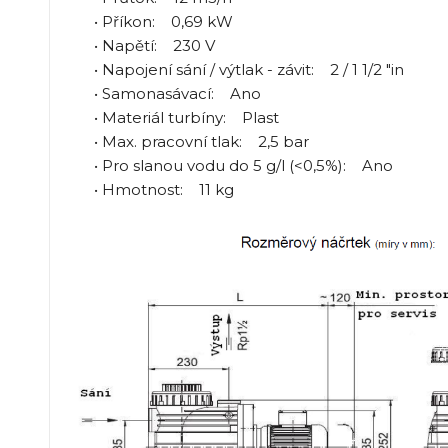
• Příkon: 0,69 kW
• Napětí: 230 V
• Napojení sání / výtlak - závit: 2 / 1 1/2 "in
• Samonasávací: Ano
• Materiál turbíny: Plast
• Max. pracovní tlak: 2,5 bar
• Pro slanou vodu do 5 g/l (<0,5%): Ano
• Hmotnost: 11 kg