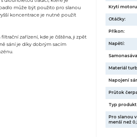
 dlouholetou tradicí, které je
Krytí motoru
rpadlo může být použito pro slanou
ě vyšší koncentrace je nutné použít
Otáčky:
Příkon:
rační zařízení, kde je čištěna, ji zpět
Napětí:
aně sání je díky dobrým sacím
azénu.
Samonasáva
Materiál turb
Napojení sání
Průtok čerpa
Typ produkt
Pro slanou v
menší než 0,