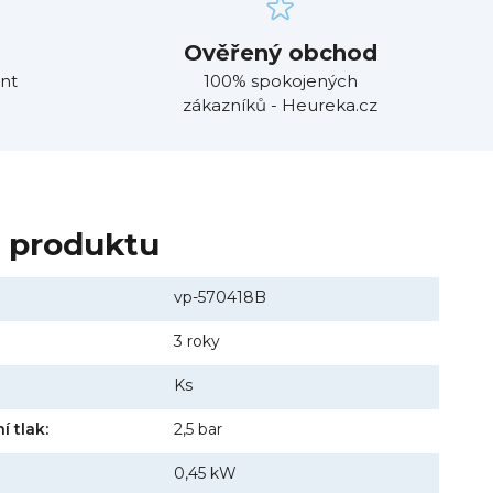
Ověřený obchod
nt
100% spokojených
zákazníků - Heureka.cz
y produktu
vp-570418B
3 roky
Ks
í tlak:
2,5 bar
0,45 kW