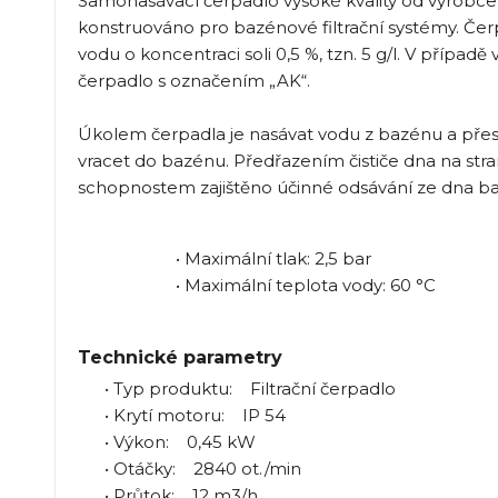
Samonasávací čerpadlo vysoké kvality od výrobce s
konstruováno pro bazénové filtrační systémy. Če
vodu o koncentraci soli 0,5 %, tzn. 5 g/l. V případ
čerpadlo s označením „AK“.
Úkolem čerpadla je nasávat vodu z bazénu a přes filt
vracet do bazénu. Předřazením čističe dna na str
schopnostem zajištěno účinné odsávání ze dna b
• Maximální tlak: 2,5 bar
• Maximální teplota vody: 60 °C
Technické parametry
• Typ produktu: Filtrační čerpadlo
• Krytí motoru: IP 54
• Výkon: 0,45 kW
• Otáčky: 2840 ot./min
• Průtok: 12 m3/h