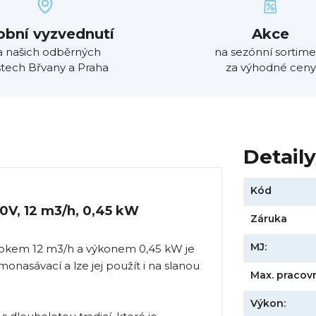
obní vyzvednutí
Akce
a našich odběrných
na sezónní sortime
tech Břvany a Praha
za výhodné ceny
Detail
Kód
30V, 12 m3/h, 0,45 kW
Záruka
MJ:
ůtokem 12 m3/h a výkonem 0,45 kW je
monasávací a lze jej použít i na slanou
Max. pracovn
Výkon: