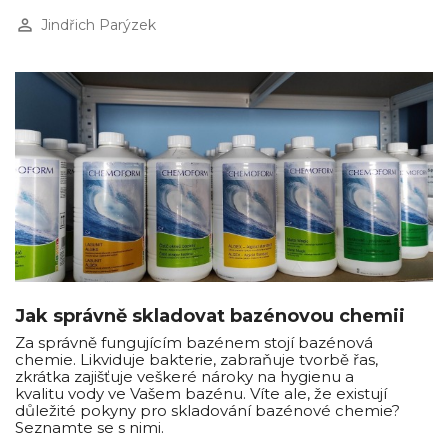
perm_identity
Jindřich Parýzek
Jak správně skladovat bazénovou chemii
Za správně fungujícím bazénem stojí bazénová
chemie. Likviduje bakterie, zabraňuje tvorbě řas,
zkrátka zajišťuje veškeré nároky na hygienu a
kvalitu vody ve Vašem bazénu. Víte ale, že existují
důležité pokyny pro skladování bazénové chemie?
Seznamte se s nimi.