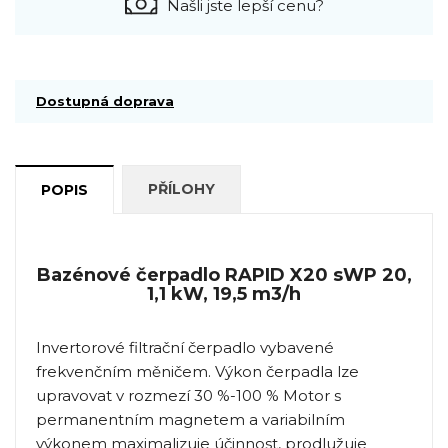
Našli jste lepší cenu?
Dostupná doprava
PŘÍLOHY
POPIS
Bazénové čerpadlo RAPID X20 sWP 20,
1,1 kW, 19,5 m3/h
Invertorové filtrační čerpadlo vybavené
frekvenčním měničem. Výkon čerpadla lze
upravovat v rozmezí 30 %-100 % Motor s
permanentním magnetem a variabilním
výkonem maximalizuje účinnost, prodlužuje