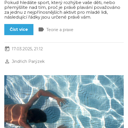
Pokud hledáte sport, který rozhýbe vaše děti, nebo
přemýšlíte nad tím, proč je právě plavání považováno
za jednu z nejpřínosnějších aktivit pro mladé lidi,
následující řádky jsou určené právě vám.
label
Číst více
Teorie a praxe
today
17.03.2025, 21:12
perm_identity
Jindřich Parýzek