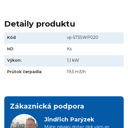
Detaily produktu
Kód
vp-573SWP020
MJ:
Ks
Výkon:
1,1 kW
Průtok čerpadla:
19,5 m3/h
Zákaznická podpora
Jindřich Parýzek
Máte nějaký dotaz rádi vám jej