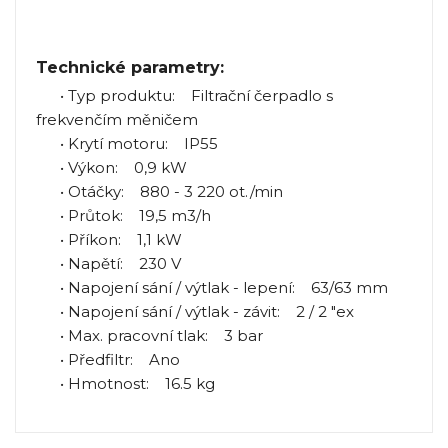
Technické parametry:
• Typ produktu: Filtrační čerpadlo s
frekvenčím měničem
• Krytí motoru: IP55
• Výkon: 0,9 kW
• Otáčky: 880 - 3 220 ot./min
• Průtok: 19,5 m3/h
• Příkon: 1,1 kW
• Napětí: 230 V
• Napojení sání / výtlak - lepení: 63/63 mm
• Napojení sání / výtlak - závit: 2 / 2 "ex
• Max. pracovní tlak: 3 bar
• Předfiltr: Ano
• Hmotnost: 16.5 kg