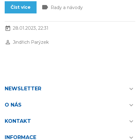
label
Číst více
Rady a návody
today
28.01.2023, 22:31
perm_identity
Jindřich Parýzek

NEWSLETTER

O NÁS

KONTAKT

INFORMACE