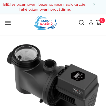
×
Blíží se odzimování bazénu, naše nabídka zde.
Také odzimování provádíme.
0