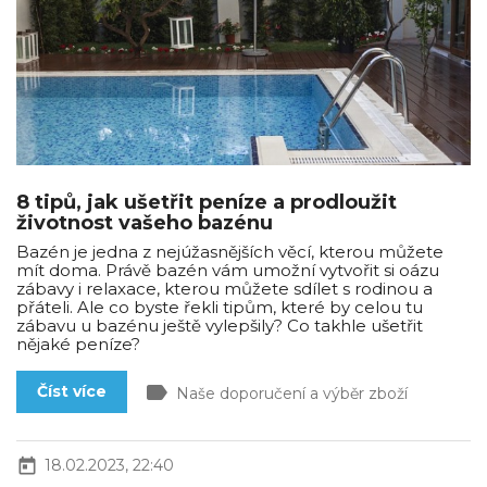
8 tipů, jak ušetřit peníze a prodloužit
životnost vašeho bazénu
Bazén je jedna z nejúžasnějších věcí, kterou můžete
mít doma. Právě bazén vám umožní vytvořit si oázu
zábavy i relaxace, kterou můžete sdílet s rodinou a
přáteli. Ale co byste řekli tipům, které by celou tu
zábavu u bazénu ještě vylepšily? Co takhle ušetřit
nějaké peníze?
label
Číst více
Naše doporučení a výběr zboží
today
18.02.2023, 22:40