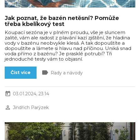
Jak poznat, že bazén netěsní? Pomůže
třeba kbelíkový test
Koupací sezóna je v plném proudu, vše je sluncem
zalité, vám ale radost z plavání kazí zjištění, že hladina
vody v bazénu neobvykle klesá. A tak dopouštíte a
dopouštíte a lámete si hlavu nad příčinou. Uniká snad
voda přímo z bazénu? Je prasklé potrubí? Tři
jednoduché testy vám to objasní.
label
Číst více
Rady a návody
today
03.01.2024, 23:14
perm_identity
Jindřich Parýzek