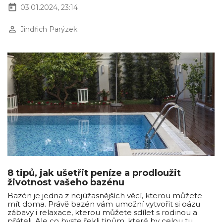
today
03.01.2024, 23:14
perm_identity
Jindřich Parýzek
8 tipů, jak ušetřit peníze a prodloužit
životnost vašeho bazénu
Bazén je jedna z nejúžasnějších věcí, kterou můžete
mít doma. Právě bazén vám umožní vytvořit si oázu
zábavy i relaxace, kterou můžete sdílet s rodinou a
přáteli. Ale co byste řekli tipům, které by celou tu