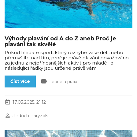
Výhody plavání od A do Z aneb Proč je
plavání tak skvělé
Pokud hledáte sport, který rozhýbe vaše děti, nebo
přemýšlíte nad tím, proč je právě plavání považováno
za jednu z nejpřínosnějších aktivit pro mladé lidi,
následující řádky jsou určené právě vám.
label
Číst více
Teorie a praxe
today
17.03.2025, 21:12
perm_identity
Jindřich Parýzek