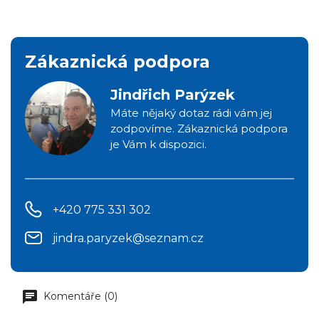
Zákaznická podpora
Jindřich Parýzek
Máte nějaký dotaz rádi vám jej
zodpovíme. Zákaznická podpora
je Vám k dispozici.
+420 775 331 302
jindra.paryzek@seznam.cz
Komentáře (0)