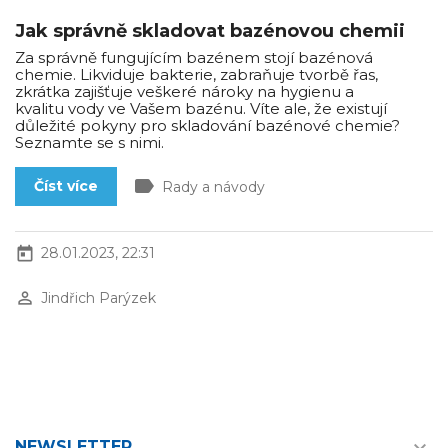
Jak správně skladovat bazénovou chemii
Za správně fungujícím bazénem stojí bazénová
chemie. Likviduje bakterie, zabraňuje tvorbě řas,
zkrátka zajišťuje veškeré nároky na hygienu a
kvalitu vody ve Vašem bazénu. Víte ale, že existují
důležité pokyny pro skladování bazénové chemie?
Seznamte se s nimi.
label
Číst více
Rady a návody
today
28.01.2023, 22:31
perm_identity
Jindřich Parýzek
NEWSLETTER