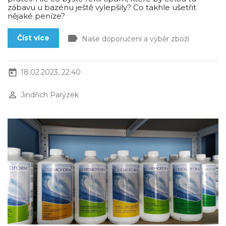
zábavu u bazénu ještě vylepšily? Co takhle ušetřit
nějaké peníze?
label
Číst více
Naše doporučení a výběr zboží
today
18.02.2023, 22:40
perm_identity
Jindřich Parýzek