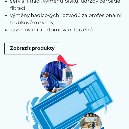
servis filtrací, výměnu písku, údržby čerpadel
filtrací,
výměny hadicových rozvodů za profesionální
trubkové rozvody,
zazimování a odzimování bazénů.
Zobrazit produkty