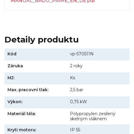
MANUAL_BADU_PRIME_EN_DE.pdf
Detaily produktu
Kód
vp-570511N
Záruka
2 roky
MJ:
Ks
Max. pracovní tlak:
2,5 bar
Výkon:
0,75 kW
Materiál těla:
Polypropylen zesílený
skelným vláknem
Krytí motoru:
IP 55