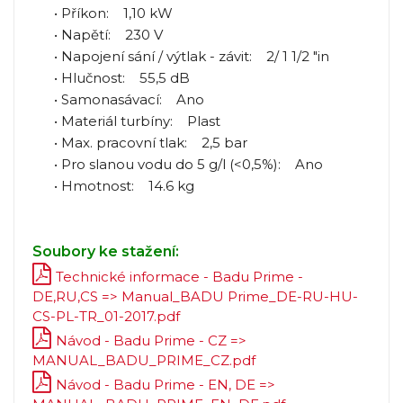
• Příkon: 1,10 kW
• Napětí: 230 V
• Napojení sání / výtlak - závit: 2/ 1 1/2 "in
• Hlučnost: 55,5 dB
• Samonasávací: Ano
• Materiál turbíny: Plast
• Max. pracovní tlak: 2,5 bar
• Pro slanou vodu do 5 g/l (<0,5%): Ano
• Hmotnost: 14.6 kg
Soubory ke stažení:
Technické informace - Badu Prime -
DE,RU,CS => Manual_BADU Prime_DE-RU-HU-
CS-PL-TR_01-2017.pdf
Návod - Badu Prime - CZ =>
MANUAL_BADU_PRIME_CZ.pdf
Návod - Badu Prime - EN, DE =>