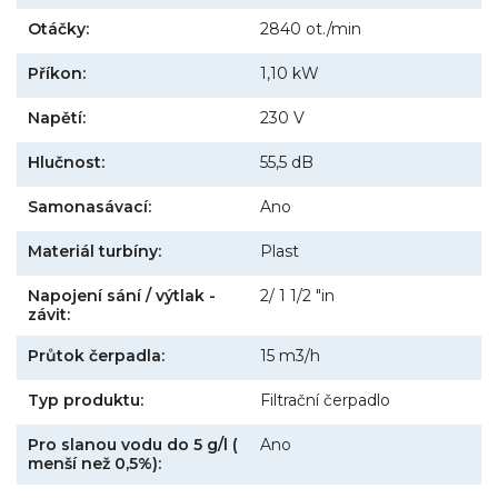
Otáčky:
2840 ot./min
Příkon:
1,10 kW
Napětí:
230 V
Hlučnost:
55,5 dB
Samonasávací:
Ano
Materiál turbíny:
Plast
Napojení sání / výtlak -
2/ 1 1/2 "in
závit:
Průtok čerpadla:
15 m3/h
Typ produktu:
Filtrační čerpadlo
Pro slanou vodu do 5 g/l (
Ano
menší než 0,5%):