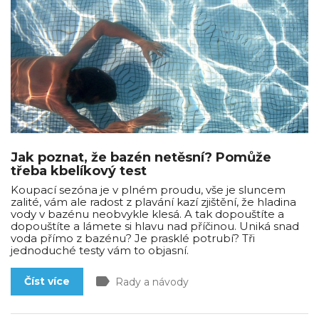
Jak poznat, že bazén netěsní? Pomůže
třeba kbelíkový test
Koupací sezóna je v plném proudu, vše je sluncem
zalité, vám ale radost z plavání kazí zjištění, že hladina
vody v bazénu neobvykle klesá. A tak dopouštíte a
dopouštíte a lámete si hlavu nad příčinou. Uniká snad
voda přímo z bazénu? Je prasklé potrubí? Tři
jednoduché testy vám to objasní.
label
Číst více
Rady a návody