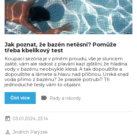
Jak poznat, že bazén netěsní? Pomůže
třeba kbelíkový test
Koupací sezóna je v plném proudu, vše je sluncem
zalité, vám ale radost z plavání kazí zjištění, že hladina
vody v bazénu neobvykle klesá. A tak dopouštíte a
dopouštíte a lámete si hlavu nad příčinou. Uniká snad
voda přímo z bazénu? Je prasklé potrubí? Tři
jednoduché testy vám to objasní.
label
Číst více
Rady a návody
today
03.01.2024, 23:14
perm_identity
Jindřich Parýzek