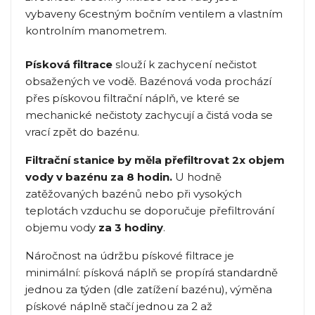
vybaveny 6cestným bočním ventilem a vlastním
kontrolním manometrem.
Písková filtrace
slouží k zachycení nečistot
obsažených ve vodě. Bazénová voda prochází
přes pískovou filtrační náplň, ve které se
mechanické nečistoty zachycují a čistá voda se
vrací zpět do bazénu.
Filtrační stanice by měla přefiltrovat 2x objem
vody v bazénu za 8 hodin.
U hodně
zatěžovaných bazénů nebo při vysokých
teplotách vzduchu se doporučuje přefiltrování
objemu vody
za 3 hodiny
.
Náročnost na údržbu pískové filtrace je
minimální: písková náplň se propírá standardně
jednou za týden (dle zatížení bazénu), výměna
pískové náplně stačí jednou za 2 až