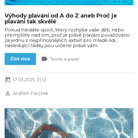
Výhody plavání od A do Z aneb Proč je
plavání tak skvělé
Pokud hledáte sport, který rozhýbe vaše děti, nebo
přemýšlíte nad tím, proč je právě plavání považováno
za jednu z nejpřínosnějších aktivit pro mladé lidi,
následující řádky jsou určené právě vám.
label
Číst více
Teorie a praxe
today
17.03.2025, 21:12
perm_identity
Jindřich Parýzek