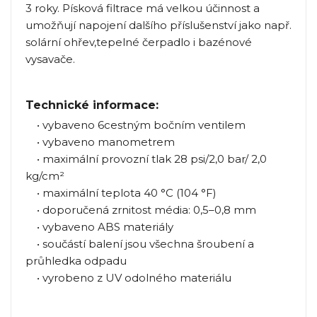
3 roky.
Písková filtrace má velkou účinnost a
umožňují napojení dalšího příslušenství jako např.
solární ohřev,tepelné čerpadlo i bazénové
vysavače.
Technické informace:
• vybaveno 6cestným bočním ventilem
• vybaveno manometrem
• maximální provozní tlak 28 psi/2,0 bar/ 2,0
kg/cm²
• maximální teplota 40 °C (104 °F)
• doporučená zrnitost média: 0,5–0,8 mm
• vybaveno ABS materiály
• součástí balení jsou všechna šroubení a
průhledka odpadu
• vyrobeno z UV odolného materiálu