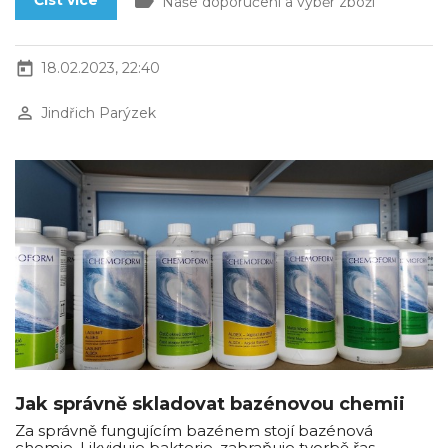
label
Číst více
Naše doporučení a výběr zboží
today
18.02.2023, 22:40
perm_identity
Jindřich Parýzek
Jak správně skladovat bazénovou chemii
Za správně fungujícím bazénem stojí bazénová
chemie. Likviduje bakterie, zabraňuje tvorbě řas,