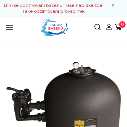
×
Blíží se odzimování bazénu, naše nabídka zde.
Také odzimování provádíme.
0