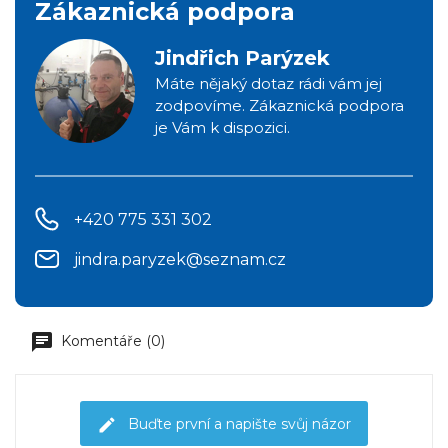
Zákaznická podpora
Jindřich Parýzek
Máte nějaký dotaz rádi vám jej
zodpovíme. Zákaznická podpora
je Vám k dispozici.
+420 775 331 302
jindra.paryzek@seznam.cz
Komentáře (0)
Buďte první a napište svůj názor