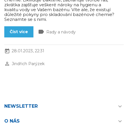
zkrátka zajišťuje veškeré nároky na hygienu a
kvalitu vody ve Vašem bazénu. Víte ale, že existují
důležité pokyny pro skladování bazénové chemie?
Seznamte se s nimi.
label
Číst více
Rady a návody
today
28.01.2023, 22:31
perm_identity
Jindřich Parýzek

NEWSLETTER

O NÁS