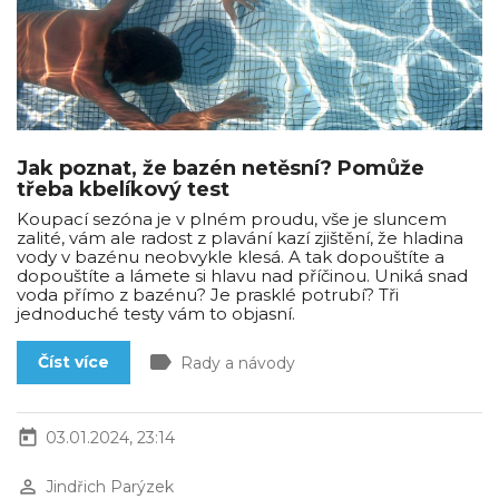
Jak poznat, že bazén netěsní? Pomůže
třeba kbelíkový test
Koupací sezóna je v plném proudu, vše je sluncem
zalité, vám ale radost z plavání kazí zjištění, že hladina
vody v bazénu neobvykle klesá. A tak dopouštíte a
dopouštíte a lámete si hlavu nad příčinou. Uniká snad
voda přímo z bazénu? Je prasklé potrubí? Tři
jednoduché testy vám to objasní.
label
Číst více
Rady a návody
today
03.01.2024, 23:14
perm_identity
Jindřich Parýzek