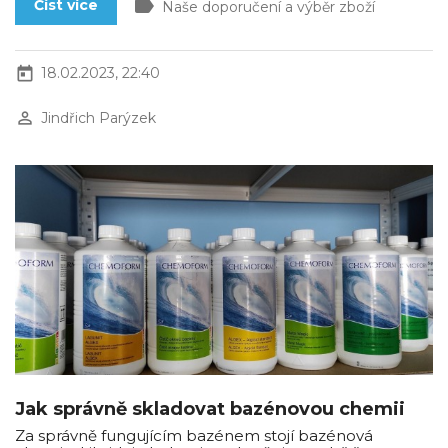
label
Číst více
Naše doporučení a výběr zboží
today
18.02.2023, 22:40
perm_identity
Jindřich Parýzek
Jak správně skladovat bazénovou chemii
Za správně fungujícím bazénem stojí bazénová