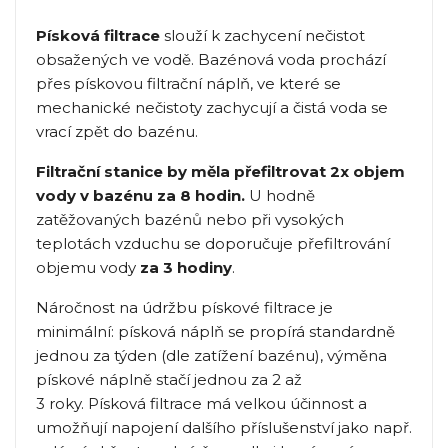
Písková filtrace
slouží k zachycení nečistot
obsažených ve vodě. Bazénová voda prochází
přes pískovou filtrační náplň, ve které se
mechanické nečistoty zachycují a čistá voda se
vrací zpět do bazénu.
Filtrační stanice by měla přefiltrovat 2x objem
vody v bazénu za 8 hodin.
U hodně
zatěžovaných bazénů nebo při vysokých
teplotách vzduchu se doporučuje přefiltrování
objemu vody
za 3 hodiny
.
Náročnost na údržbu pískové filtrace je
minimální: písková náplň se propírá standardně
jednou za týden (dle zatížení bazénu), výměna
pískové náplně stačí jednou za 2 až
3 roky.
Písková filtrace má velkou účinnost a
umožňují napojení dalšího příslušenství jako např.