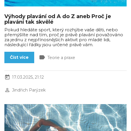
Výhody plavání od A do Z aneb Proč je
plavání tak skvělé
Pokud hledáte sport, který rozhýbe vaše děti, nebo
přemýšlíte nad tím, proč je právě plavání považováno
za jednu z nejpřínosnějších aktivit pro mladé lidi,
následující řádky jsou určené právě vám.
label
Číst více
Teorie a praxe
today
17.03.2025, 21:12
perm_identity
Jindřich Parýzek