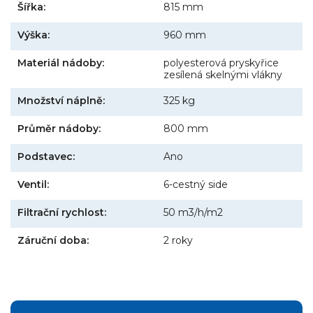
Šířka:
815 mm
Výška:
960 mm
Materiál nádoby:
polyesterová pryskyřice
zesílená skelnými vlákny
Množství náplně:
325 kg
Průměr nádoby:
800 mm
Podstavec:
Ano
Ventil:
6-cestný side
Filtrační rychlost:
50 m3/h/m2
Záruční doba:
2 roky