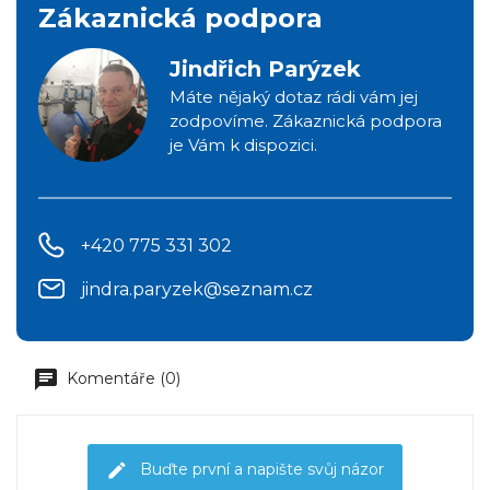
Zákaznická podpora
Jindřich Parýzek
Máte nějaký dotaz rádi vám jej
zodpovíme. Zákaznická podpora
je Vám k dispozici.
+420 775 331 302
jindra.paryzek@seznam.cz
Komentáře (0)
Buďte první a napište svůj názor