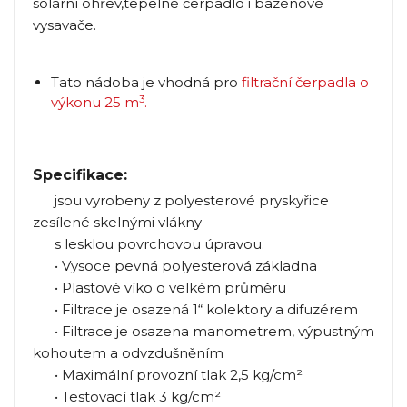
solární ohřev,tepelné čerpadlo i bazénové
vysavače.
Tato nádoba je vhodná pro
filtrační čerpadla o
3
výkonu 25 m
.
Specifikace:
jsou vyrobeny z polyesterové pryskyřice
zesílené skelnými vlákny
s lesklou povrchovou úpravou.
• Vysoce pevná polyesterová základna
• Plastové víko o velkém průměru
• Filtrace je osazená 1“ kolektory a difuzérem
• Filtrace je osazena manometrem, výpustným
kohoutem a odvzdušněním
• Maximální provozní tlak 2,5 kg/cm²
• Testovací tlak 3 kg/cm²