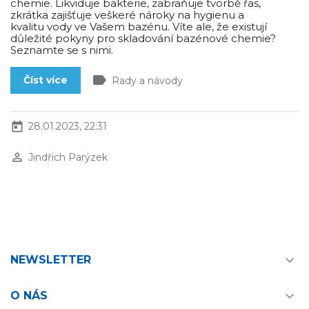
chemie. Likviduje bakterie, zabraňuje tvorbě řas,
zkrátka zajišťuje veškeré nároky na hygienu a
kvalitu vody ve Vašem bazénu. Víte ale, že existují
důležité pokyny pro skladování bazénové chemie?
Seznamte se s nimi.
label
Číst více
Rady a návody
today
28.01.2023, 22:31
perm_identity
Jindřich Parýzek

NEWSLETTER

O NÁS