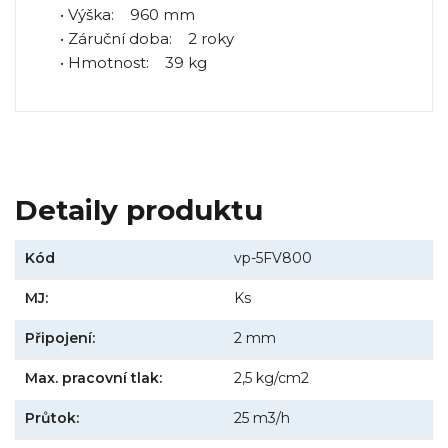
• Výška: 960 mm
• Záruční doba: 2 roky
• Hmotnost: 39 kg
Detaily produktu
Kód
vp-5FV800
MJ:
Ks
Připojení:
2 mm
Max. pracovní tlak:
2,5 kg/cm2
Průtok:
25 m3/h