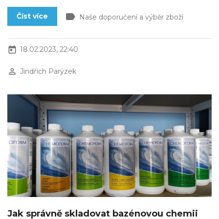
label
Číst více
Naše doporučení a výběr zboží
today
18.02.2023, 22:40
perm_identity
Jindřich Parýzek
Jak správně skladovat bazénovou chemii