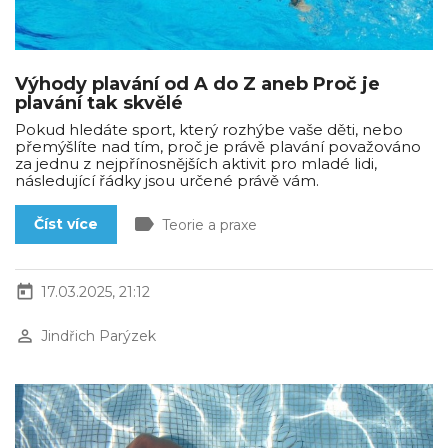
Výhody plavání od A do Z aneb Proč je
plavání tak skvělé
Pokud hledáte sport, který rozhýbe vaše děti, nebo
přemýšlíte nad tím, proč je právě plavání považováno
za jednu z nejpřínosnějších aktivit pro mladé lidi,
následující řádky jsou určené právě vám.
label
Číst více
Teorie a praxe
today
17.03.2025, 21:12
perm_identity
Jindřich Parýzek