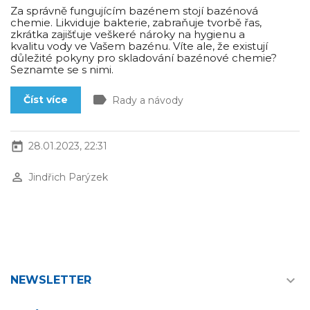
Za správně fungujícím bazénem stojí bazénová
chemie. Likviduje bakterie, zabraňuje tvorbě řas,
zkrátka zajišťuje veškeré nároky na hygienu a
kvalitu vody ve Vašem bazénu. Víte ale, že existují
důležité pokyny pro skladování bazénové chemie?
Seznamte se s nimi.
label
Číst více
Rady a návody
today
28.01.2023, 22:31
perm_identity
Jindřich Parýzek

NEWSLETTER