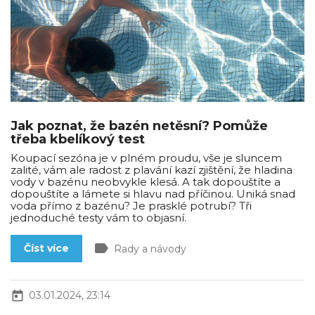
Jak poznat, že bazén netěsní? Pomůže
třeba kbelíkový test
Koupací sezóna je v plném proudu, vše je sluncem
zalité, vám ale radost z plavání kazí zjištění, že hladina
vody v bazénu neobvykle klesá. A tak dopouštíte a
dopouštíte a lámete si hlavu nad příčinou. Uniká snad
voda přímo z bazénu? Je prasklé potrubí? Tři
jednoduché testy vám to objasní.
label
Číst více
Rady a návody
today
03.01.2024, 23:14