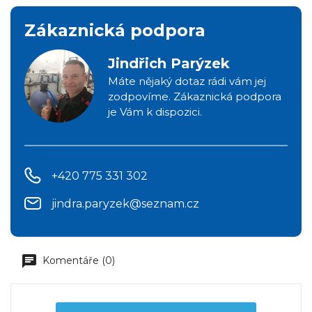
Zákaznická podpora
Jindřich Parýzek
Máte nějaký dotaz rádi vám jej
zodpovíme. Zákaznická podpora
je Vám k dispozici.
+420 775 331 302
jindra.paryzek@seznam.cz
Komentáře (0)