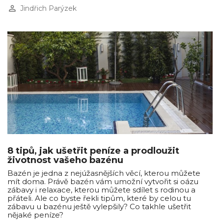
perm_identity
Jindřich Parýzek
8 tipů, jak ušetřit peníze a prodloužit
životnost vašeho bazénu
Bazén je jedna z nejúžasnějších věcí, kterou můžete
mít doma. Právě bazén vám umožní vytvořit si oázu
zábavy i relaxace, kterou můžete sdílet s rodinou a
přáteli. Ale co byste řekli tipům, které by celou tu
zábavu u bazénu ještě vylepšily? Co takhle ušetřit
nějaké peníze?