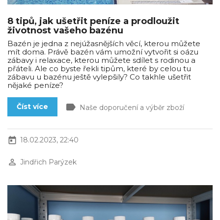
8 tipů, jak ušetřit peníze a prodloužit
životnost vašeho bazénu
Bazén je jedna z nejúžasnějších věcí, kterou můžete
mít doma. Právě bazén vám umožní vytvořit si oázu
zábavy i relaxace, kterou můžete sdílet s rodinou a
přáteli. Ale co byste řekli tipům, které by celou tu
zábavu u bazénu ještě vylepšily? Co takhle ušetřit
nějaké peníze?
label
Číst více
Naše doporučení a výběr zboží
today
18.02.2023, 22:40
perm_identity
Jindřich Parýzek