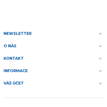

NEWSLETTER

O NÁS

KONTAKT

INFORMACE

VÁŠ ÚČET