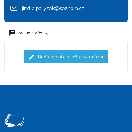
jindra.paryzek@seznam.cz
Komentáře (0)
Buďte první a napište svůj názor