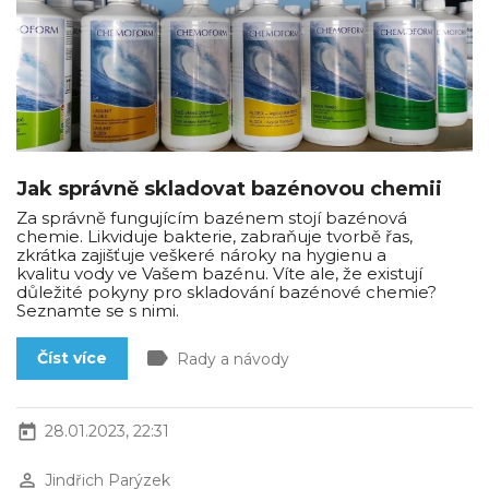
Jak správně skladovat bazénovou chemii
Za správně fungujícím bazénem stojí bazénová
chemie. Likviduje bakterie, zabraňuje tvorbě řas,
zkrátka zajišťuje veškeré nároky na hygienu a
kvalitu vody ve Vašem bazénu. Víte ale, že existují
důležité pokyny pro skladování bazénové chemie?
Seznamte se s nimi.
label
Číst více
Rady a návody
today
28.01.2023, 22:31
perm_identity
Jindřich Parýzek