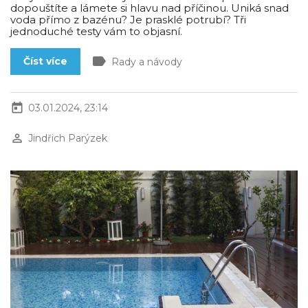
dopouštíte a lámete si hlavu nad příčinou. Uniká snad
voda přímo z bazénu? Je prasklé potrubí? Tři
jednoduché testy vám to objasní.
label
Číst více
Rady a návody
today
03.01.2024, 23:14
perm_identity
Jindřich Parýzek