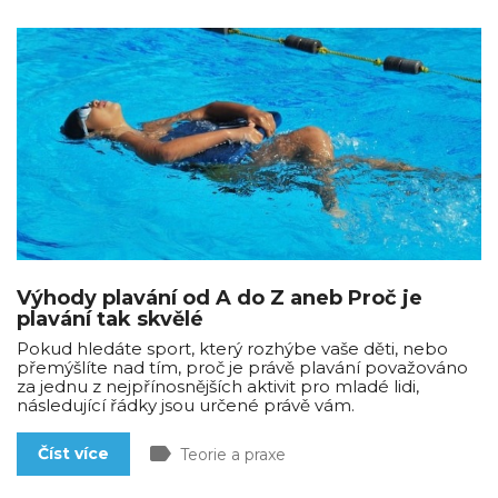
Výhody plavání od A do Z aneb Proč je
plavání tak skvělé
Pokud hledáte sport, který rozhýbe vaše děti, nebo
přemýšlíte nad tím, proč je právě plavání považováno
za jednu z nejpřínosnějších aktivit pro mladé lidi,
následující řádky jsou určené právě vám.
label
Číst více
Teorie a praxe