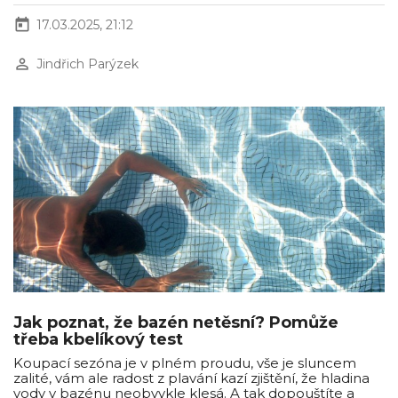
today
17.03.2025, 21:12
perm_identity
Jindřich Parýzek
Jak poznat, že bazén netěsní? Pomůže
třeba kbelíkový test
Koupací sezóna je v plném proudu, vše je sluncem
zalité, vám ale radost z plavání kazí zjištění, že hladina
vody v bazénu neobvykle klesá. A tak dopouštíte a