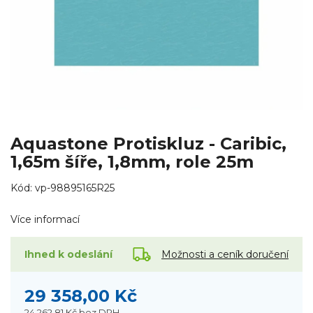
Aquastone Protiskluz - Caribic,
1,65m šíře, 1,8mm, role 25m
Kód:
vp-98895165R25
Více informací
Možnosti a ceník doručení
Ihned k odeslání
29 358,00 Kč
24 262,81 Kč
bez DPH