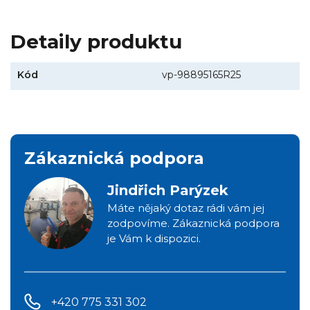
Detaily produktu
Kód
vp-98895165R25
Zákaznická podpora
Jindřich Parýzek
Máte nějaký dotaz rádi vám jej
zodpovíme. Zákaznická podpora
je Vám k dispozici.
+420 775 331 302