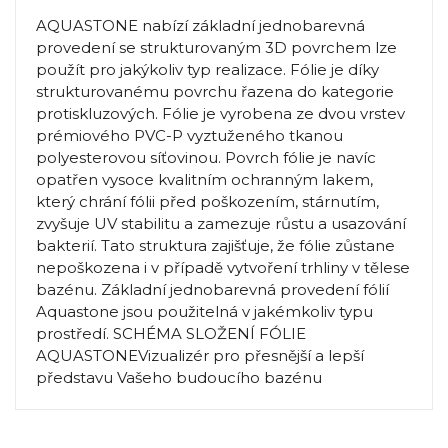
AQUASTONE nabízí základní jednobarevná
provedení se strukturovaným 3D povrchem lze
použít pro jakýkoliv typ realizace. Fólie je díky
strukturovanému povrchu řazena do kategorie
protiskluzových. Fólie je vyrobena ze dvou vrstev
prémiového PVC-P vyztuženého tkanou
polyesterovou síťovinou. Povrch fólie je navíc
opatřen vysoce kvalitním ochranným lakem,
který chrání fólii před poškozením, stárnutím,
zvyšuje UV stabilitu a zamezuje růstu a usazování
bakterií. Tato struktura zajišťuje, že fólie zůstane
nepoškozena i v případě vytvoření trhliny v tělese
bazénu. Základní jednobarevná provedení fólií
Aquastone jsou použitelná v jakémkoliv typu
prostředí. SCHÉMA SLOŽENÍ FÓLIE
AQUASTONEVizualizér pro přesnější a lepší
představu Vašeho budoucího bazénu