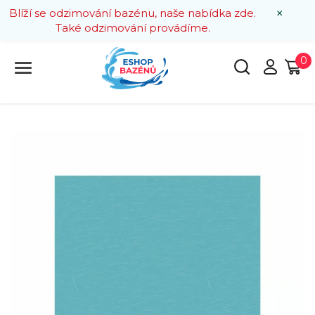
×
Blíží se odzimování bazénu, naše nabídka zde.
Také odzimování provádíme.
0