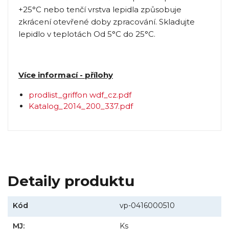
+25°C nebo tenčí vrstva lepidla způsobuje
zkrácení otevřené doby zpracování. Skladujte
lepidlo v teplotách Od 5°C do 25°C.
Více informací - přílohy
prodlist_griffon wdf_cz.pdf
Katalog_2014_200_337.pdf
Detaily produktu
Kód
vp-0416000510
MJ:
Ks