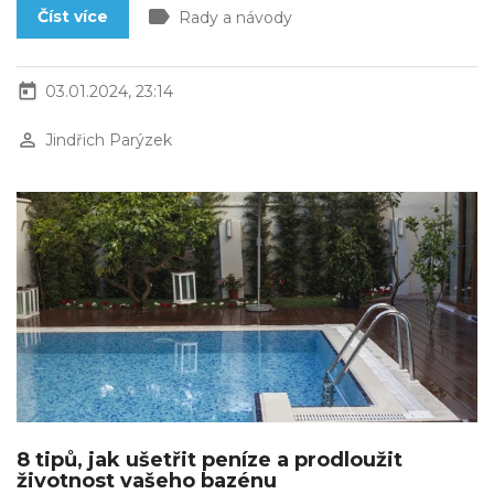
label
Číst více
Rady a návody
today
03.01.2024, 23:14
perm_identity
Jindřich Parýzek
8 tipů, jak ušetřit peníze a prodloužit
životnost vašeho bazénu