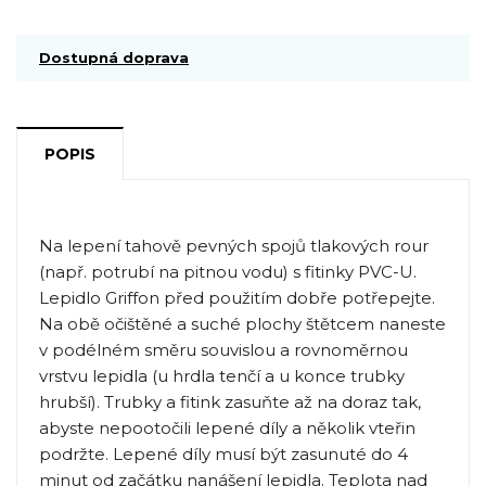
Dostupná doprava
POPIS
Na lepení tahově pevných spojů tlakových rour
(např. potrubí na pitnou vodu) s fitinky PVC-U.
Lepidlo Griffon před použitím dobře potřepejte.
Na obě očištěné a suché plochy štětcem naneste
v podélném směru souvislou a rovnoměrnou
vrstvu lepidla (u hrdla tenčí a u konce trubky
hrubší). Trubky a fitink zasuňte až na doraz tak,
abyste nepootočili lepené díly a několik vteřin
podržte. Lepené díly musí být zasunuté do 4
minut od začátku nanášení lepidla. Teplota nad