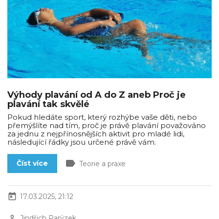
Výhody plavání od A do Z aneb Proč je
plavání tak skvělé
Pokud hledáte sport, který rozhýbe vaše děti, nebo
přemýšlíte nad tím, proč je právě plavání považováno
za jednu z nejpřínosnějších aktivit pro mladé lidi,
následující řádky jsou určené právě vám.
label
Číst více
Teorie a praxe
today
17.03.2025, 21:12
perm_identity
Jindřich Parýzek