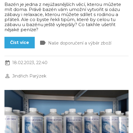
Bazén je jedna z nejúžasnějších věcí, kterou můžete
mít doma. Právě bazén vám umožní vytvořit si oázu
zábavy i relaxace, kterou můžete sdílet s rodinou a
přáteli. Ale co byste řekli tipům, které by celou tu
zábavu u bazénu ještě vylepšily? Co takhle ušetřit
nějaké peníze?
label
Číst více
Naše doporučení a výběr zboží
today
18.02.2023, 22:40
perm_identity
Jindřich Parýzek