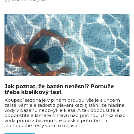
Jak poznat, že bazén netěsní? Pomůže
třeba kbelíkový test
Koupací sezóna je v plném proudu, vše je sluncem
zalité, vám ale radost z plavání kazí zjištění, že hladina
vody v bazénu neobvykle klesá. A tak dopouštíte a
dopouštíte a lámete si hlavu nad příčinou. Uniká snad
voda přímo z bazénu? Je prasklé potrubí? Tři
jednoduché testy vám to objasní.