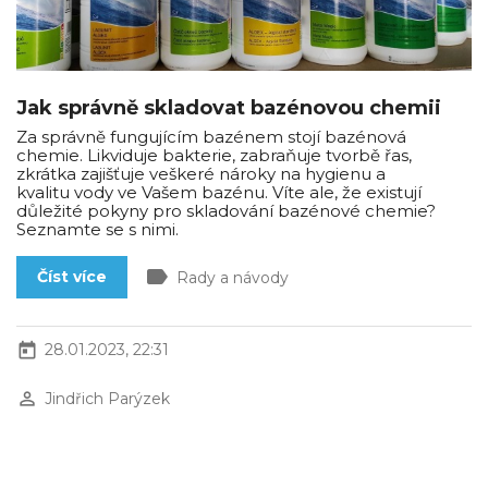
Jak správně skladovat bazénovou chemii
Za správně fungujícím bazénem stojí bazénová
chemie. Likviduje bakterie, zabraňuje tvorbě řas,
zkrátka zajišťuje veškeré nároky na hygienu a
kvalitu vody ve Vašem bazénu. Víte ale, že existují
důležité pokyny pro skladování bazénové chemie?
Seznamte se s nimi.
label
Číst více
Rady a návody
today
28.01.2023, 22:31
perm_identity
Jindřich Parýzek