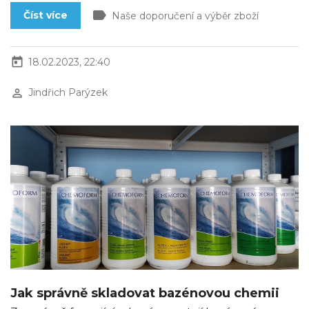
label
Číst více
Naše doporučení a výběr zboží
today
18.02.2023, 22:40
perm_identity
Jindřich Parýzek
Jak správně skladovat bazénovou chemii