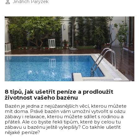
perm_identity
Jindřich Parýzek
8 tipů, jak ušetřit peníze a prodloužit
životnost vašeho bazénu
Bazén je jedna z nejúžasnějších věcí, kterou můžete
mít doma. Právě bazén vám umožní vytvořit si oázu
zábavy i relaxace, kterou můžete sdílet s rodinou a
přáteli. Ale co byste řekli tipům, které by celou tu
zábavu u bazénu ještě vylepšily? Co takhle ušetřit
nějaké peníze?