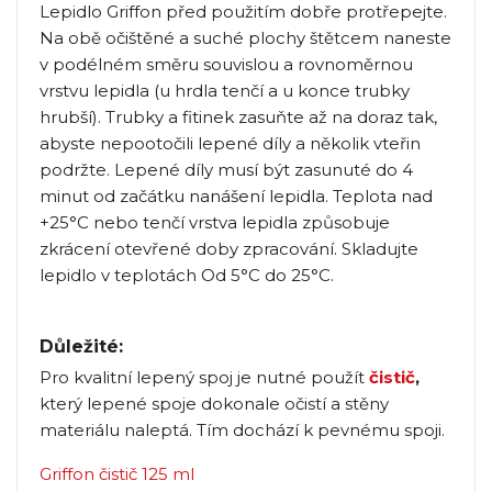
Lepidlo Griffon před použitím dobře protřepejte.
Na obě očištěné a suché plochy štětcem naneste
v podélném směru souvislou a rovnoměrnou
vrstvu lepidla (u hrdla tenčí a u konce trubky
hrubší). Trubky a fitinek zasuňte až na doraz tak,
abyste nepootočili lepené díly a několik vteřin
podržte. Lepené díly musí být zasunuté do 4
minut od začátku nanášení lepidla. Teplota nad
+25°C nebo tenčí vrstva lepidla způsobuje
zkrácení otevřené doby zpracování. Skladujte
lepidlo v teplotách Od 5°C do 25°C.
Důležité:
Pro kvalitní lepený spoj je nutné použít
čistič
,
který lepené spoje dokonale očistí a stěny
materiálu naleptá. Tím dochází k pevnému spoji.
Griffon čistič 125 ml