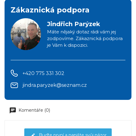
Zákaznická podpora
Jindřich Parýzek
Máte nějaký dotaz rádi vám jej
zodpovíme. Zákaznická podpora
je Vám k dispozici.
+420 775 331 302
jindra.paryzek@seznam.cz
Komentáře (0)
Buďte první a napište svůj názor