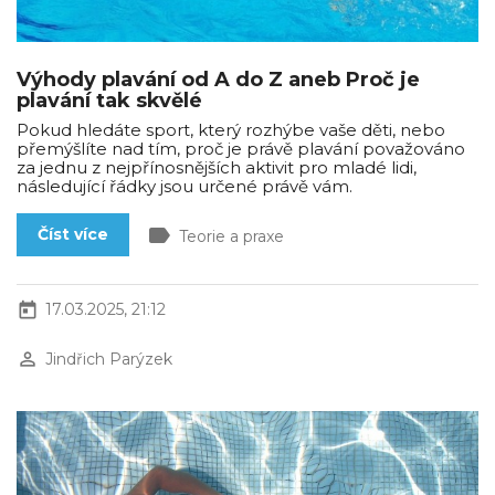
Výhody plavání od A do Z aneb Proč je
plavání tak skvělé
Pokud hledáte sport, který rozhýbe vaše děti, nebo
přemýšlíte nad tím, proč je právě plavání považováno
za jednu z nejpřínosnějších aktivit pro mladé lidi,
následující řádky jsou určené právě vám.
label
Číst více
Teorie a praxe
today
17.03.2025, 21:12
perm_identity
Jindřich Parýzek