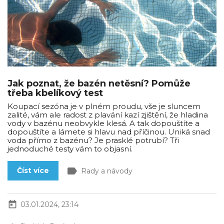
Jak poznat, že bazén netěsní? Pomůže
třeba kbelíkový test
Koupací sezóna je v plném proudu, vše je sluncem
zalité, vám ale radost z plavání kazí zjištění, že hladina
vody v bazénu neobvykle klesá. A tak dopouštíte a
dopouštíte a lámete si hlavu nad příčinou. Uniká snad
voda přímo z bazénu? Je prasklé potrubí? Tři
jednoduché testy vám to objasní.
label
Číst více
Rady a návody
today
03.01.2024, 23:14