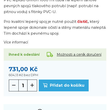
pevných spojů tlakového potrubí (např. potrubí na
pitnou vodu) s fitinky PVC-U.
Pro kvalitní lepený spoj je nutné použít
čistič
,
který
lepené spoje dokonale očistí a stěny materiálu naleptá.
Tím dochází k pevnému spoji.
Více informací
Možnosti a ceník doručení
ihned k odeslání
731,00 Kč
604,13 Kč
bez DPH
Přidat do košíku