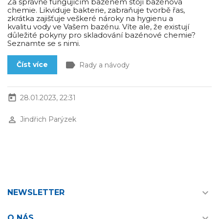
Za správně fungujícím bazénem stojí bazénová
chemie. Likviduje bakterie, zabraňuje tvorbě řas,
zkrátka zajišťuje veškeré nároky na hygienu a
kvalitu vody ve Vašem bazénu. Víte ale, že existují
důležité pokyny pro skladování bazénové chemie?
Seznamte se s nimi.
label
Číst více
Rady a návody
today
28.01.2023, 22:31
perm_identity
Jindřich Parýzek

NEWSLETTER

O NÁS