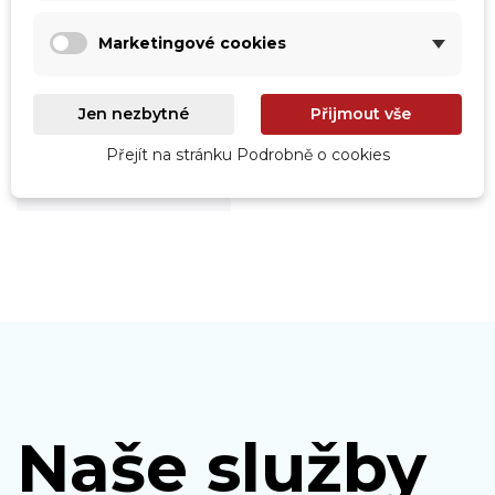
Marketingové cookies
Roboty
Jen nezbytné
Přijmout vše
Prohlédnout
Přejít na stránku Podrobně o cookies
Naše služby