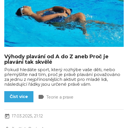
Výhody plavání od A do Z aneb Proč je
plavání tak skvělé
Pokud hledáte sport, který rozhýbe vaše děti, nebo
přemýšlíte nad tím, proč je právě plavání považováno
za jednu z nejpřínosnějších aktivit pro mladé lidi,
následující řádky jsou určené právě vám.
label
Číst více
Teorie a praxe
today
17.03.2025, 21:12