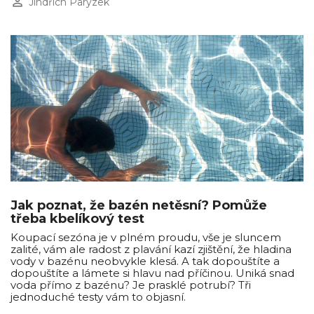
perm_identity
Jindřich Parýzek
Jak poznat, že bazén netěsní? Pomůže
třeba kbelíkový test
Koupací sezóna je v plném proudu, vše je sluncem
zalité, vám ale radost z plavání kazí zjištění, že hladina
vody v bazénu neobvykle klesá. A tak dopouštíte a
dopouštíte a lámete si hlavu nad příčinou. Uniká snad
voda přímo z bazénu? Je prasklé potrubí? Tři
jednoduché testy vám to objasní.