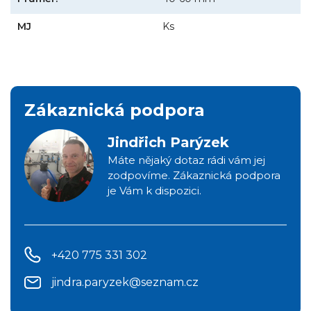
MJ
Ks
Zákaznická podpora
Jindřich Parýzek
Máte nějaký dotaz rádi vám jej
zodpovíme. Zákaznická podpora
je Vám k dispozici.
+420 775 331 302
jindra.paryzek@seznam.cz