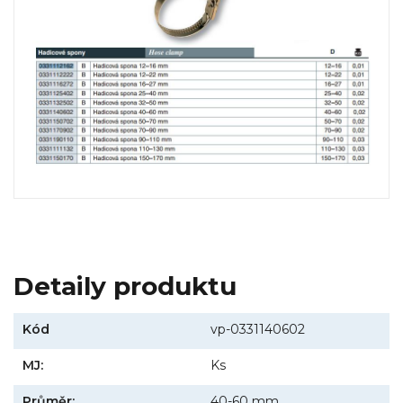
Detaily produktu
Kód
vp-0331140602
MJ:
Ks
Průměr:
40-60 mm