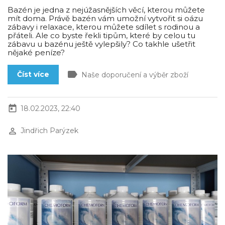
Bazén je jedna z nejúžasnějších věcí, kterou můžete
mít doma. Právě bazén vám umožní vytvořit si oázu
zábavy i relaxace, kterou můžete sdílet s rodinou a
přáteli. Ale co byste řekli tipům, které by celou tu
zábavu u bazénu ještě vylepšily? Co takhle ušetřit
nějaké peníze?
label
Číst více
Naše doporučení a výběr zboží
today
18.02.2023, 22:40
perm_identity
Jindřich Parýzek