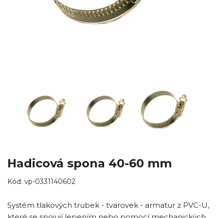
Hadicová spona 40-60 mm
Kód:
vp-0331140602
Systém tlakových trubek - tvarovek - armatur z PVC-U,
které se spojují lepením nebo pomocí mechanických