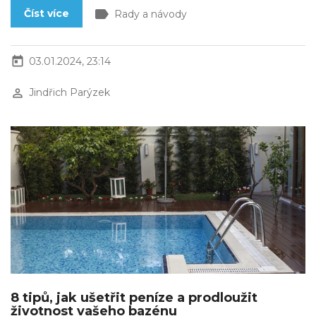
label
Číst více
Rady a návody
today
03.01.2024, 23:14
perm_identity
Jindřich Parýzek
8 tipů, jak ušetřit peníze a prodloužit
životnost vašeho bazénu