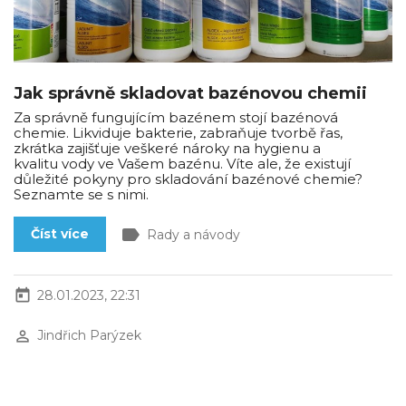
Jak správně skladovat bazénovou chemii
Za správně fungujícím bazénem stojí bazénová
chemie. Likviduje bakterie, zabraňuje tvorbě řas,
zkrátka zajišťuje veškeré nároky na hygienu a
kvalitu vody ve Vašem bazénu. Víte ale, že existují
důležité pokyny pro skladování bazénové chemie?
Seznamte se s nimi.
label
Číst více
Rady a návody
today
28.01.2023, 22:31
perm_identity
Jindřich Parýzek