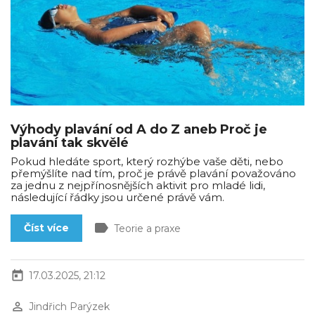
Výhody plavání od A do Z aneb Proč je
plavání tak skvělé
Pokud hledáte sport, který rozhýbe vaše děti, nebo
přemýšlíte nad tím, proč je právě plavání považováno
za jednu z nejpřínosnějších aktivit pro mladé lidi,
následující řádky jsou určené právě vám.
label
Číst více
Teorie a praxe
today
17.03.2025, 21:12
perm_identity
Jindřich Parýzek