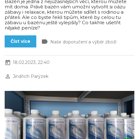
Bazén je jedna z nejúžasnějších věcí, kterou můžete
mít doma. Právě bazén vám umožní vytvořit si oázu
zábavy i relaxace, kterou můžete sdílet s rodinou a
přáteli. Ale co byste řekli tipům, které by celou tu
zábavu u bazénu ještě vylepšily? Co takhle ušetřit
nějaké peníze?
label
Číst více
Naše doporučení a výběr zboží
today
18.02.2023, 22:40
perm_identity
Jindřich Parýzek