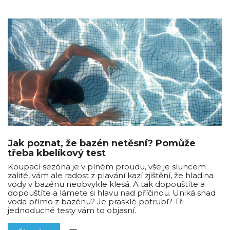
Jak poznat, že bazén netěsní? Pomůže
třeba kbelíkový test
Koupací sezóna je v plném proudu, vše je sluncem
zalité, vám ale radost z plavání kazí zjištění, že hladina
vody v bazénu neobvykle klesá. A tak dopouštíte a
dopouštíte a lámete si hlavu nad příčinou. Uniká snad
voda přímo z bazénu? Je prasklé potrubí? Tři
jednoduché testy vám to objasní.