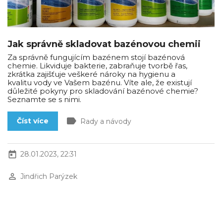
Jak správně skladovat bazénovou chemii
Za správně fungujícím bazénem stojí bazénová
chemie. Likviduje bakterie, zabraňuje tvorbě řas,
zkrátka zajišťuje veškeré nároky na hygienu a
kvalitu vody ve Vašem bazénu. Víte ale, že existují
důležité pokyny pro skladování bazénové chemie?
Seznamte se s nimi.
label
Číst více
Rady a návody
today
28.01.2023, 22:31
perm_identity
Jindřich Parýzek