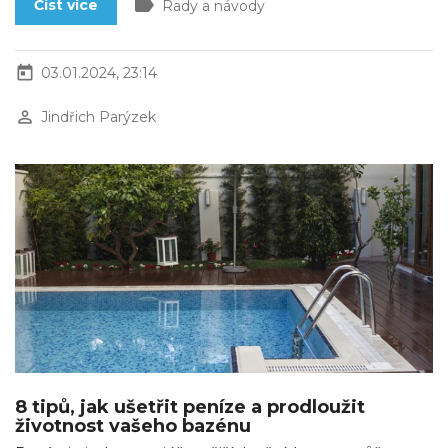
label
Číst více
Rady a návody
today
03.01.2024, 23:14
perm_identity
Jindřich Parýzek
8 tipů, jak ušetřit peníze a prodloužit
životnost vašeho bazénu