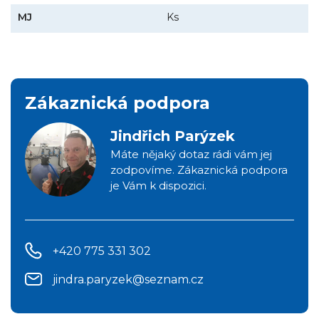
MJ
Ks
Zákaznická podpora
Jindřich Parýzek
Máte nějaký dotaz rádi vám jej
zodpovíme. Zákaznická podpora
je Vám k dispozici.
+420 775 331 302
jindra.paryzek@seznam.cz