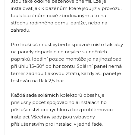
Jsou také odolné bazénové chemii. Lze je
instalovat jak k bazénům které jsou již v provozu,
tak k bazénům nově zbudovaným a to na
střechu rodinného domu, garáže, nebo na
zahradu.
Pro lepší účinnost vyberte správné místo tak, aby
na panely dopadalo co nejvíce slunečních
paprsků. Ideální pozice montáže je na jihozápad
při úhlu 15–30° od horizontu. Solární panel nemá
téměř žádnou tlakovou ztrátu, každý SC panel je
testován na tlak 2,5 bar.
Každá sada solárních kolektorů obsahuje
příslušný počet spojovacího a instalačního
příslušenství pro rychlou a bezproblémovou
instalaci. Všechny sady jsou vybaveny
příslušenstvím pro instalaci v jedné řadě.