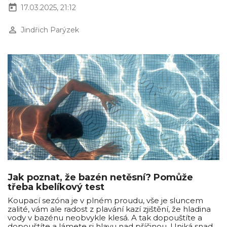
today
17.03.2025, 21:12
perm_identity
Jindřich Parýzek
Jak poznat, že bazén netěsní? Pomůže
třeba kbelíkový test
Koupací sezóna je v plném proudu, vše je sluncem
zalité, vám ale radost z plavání kazí zjištění, že hladina
vody v bazénu neobvykle klesá. A tak dopouštíte a
dopouštíte a lámete si hlavu nad příčinou. Uniká snad