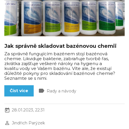
Jak správně skladovat bazénovou chemii
Za správně fungujícím bazénem stojí bazénová
chemie. Likviduje bakterie, zabraňuje tvorbě řas,
zkrátka zajišťuje veškeré nároky na hygienu a
kvalitu vody ve Vašem bazénu. Víte ale, že existují
důležité pokyny pro skladování bazénové chemie?
Seznamte se s nimi.
label
Číst více
Rady a návody
today
28.01.2023, 22:31
perm_identity
Jindřich Parýzek