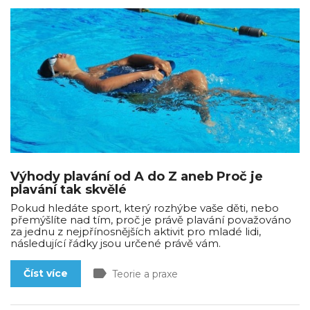
Výhody plavání od A do Z aneb Proč je
plavání tak skvělé
Pokud hledáte sport, který rozhýbe vaše děti, nebo
přemýšlíte nad tím, proč je právě plavání považováno
za jednu z nejpřínosnějších aktivit pro mladé lidi,
následující řádky jsou určené právě vám.
label
Číst více
Teorie a praxe