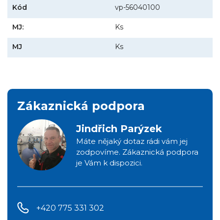
Kód
vp-56040100
MJ:
Ks
MJ
Ks
Zákaznická podpora
Jindřich Parýzek
Máte nějaký dotaz rádi vám jej
zodpovíme. Zákaznická podpora
je Vám k dispozici.
+420 775 331 302