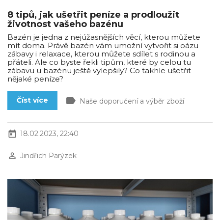
8 tipů, jak ušetřit peníze a prodloužit
životnost vašeho bazénu
Bazén je jedna z nejúžasnějších věcí, kterou můžete
mít doma. Právě bazén vám umožní vytvořit si oázu
zábavy i relaxace, kterou můžete sdílet s rodinou a
přáteli. Ale co byste řekli tipům, které by celou tu
zábavu u bazénu ještě vylepšily? Co takhle ušetřit
nějaké peníze?
label
Číst více
Naše doporučení a výběr zboží
today
18.02.2023, 22:40
perm_identity
Jindřich Parýzek