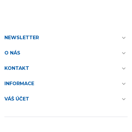

NEWSLETTER

O NÁS

KONTAKT

INFORMACE

VÁŠ ÚČET