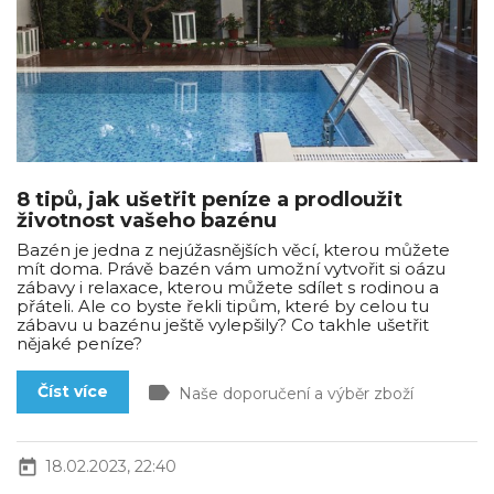
8 tipů, jak ušetřit peníze a prodloužit
životnost vašeho bazénu
Bazén je jedna z nejúžasnějších věcí, kterou můžete
mít doma. Právě bazén vám umožní vytvořit si oázu
zábavy i relaxace, kterou můžete sdílet s rodinou a
přáteli. Ale co byste řekli tipům, které by celou tu
zábavu u bazénu ještě vylepšily? Co takhle ušetřit
nějaké peníze?
label
Číst více
Naše doporučení a výběr zboží
today
18.02.2023, 22:40