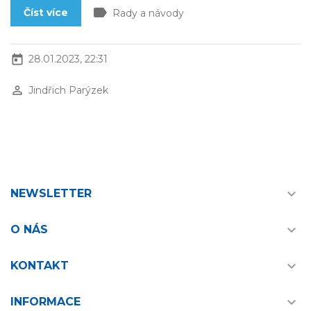
label
Číst více
Rady a návody
today
28.01.2023, 22:31
perm_identity
Jindřich Parýzek

NEWSLETTER

O NÁS

KONTAKT

INFORMACE