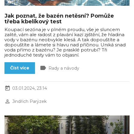
Jak poznat, že bazén netěsní? Pomůže
třeba kbelíkový test
Koupací sezóna je v plném proudu, vše je sluncem
zalité, vám ale radost z plavání kazí zjištění, že hladina
vody v bazénu neobvykle klesá. A tak dopouštíte a
dopouštíte a lámete si hlavu nad příčinou. Uniká snad
voda přímo z bazénu? Je prasklé potrubí? Tři
jednoduché testy vám to objasní.
label
Číst více
Rady a návody
today
03.01.2024, 23:14
perm_identity
Jindřich Parýzek