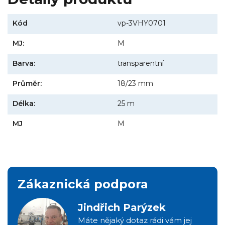
Kód
vp-3VHY0701
MJ:
M
Barva:
transparentní
Průměr:
18/23 mm
Délka:
25 m
MJ
M
Zákaznická podpora
Jindřich Parýzek
Máte nějaký dotaz rádi vám jej