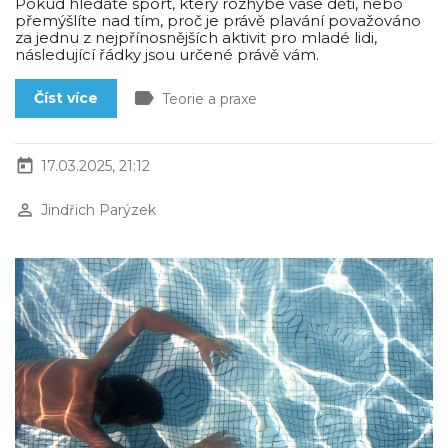
Pokud hledáte sport, který rozhýbe vaše děti, nebo
přemýšlíte nad tím, proč je právě plavání považováno
za jednu z nejpřínosnějších aktivit pro mladé lidi,
následující řádky jsou určené právě vám.
label
Číst více
Teorie a praxe
today
17.03.2025, 21:12
perm_identity
Jindřich Parýzek