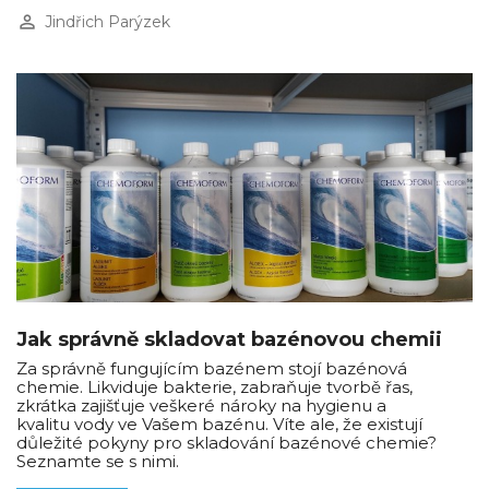
perm_identity
Jindřich Parýzek
Jak správně skladovat bazénovou chemii
Za správně fungujícím bazénem stojí bazénová
chemie. Likviduje bakterie, zabraňuje tvorbě řas,
zkrátka zajišťuje veškeré nároky na hygienu a
kvalitu vody ve Vašem bazénu. Víte ale, že existují
důležité pokyny pro skladování bazénové chemie?
Seznamte se s nimi.