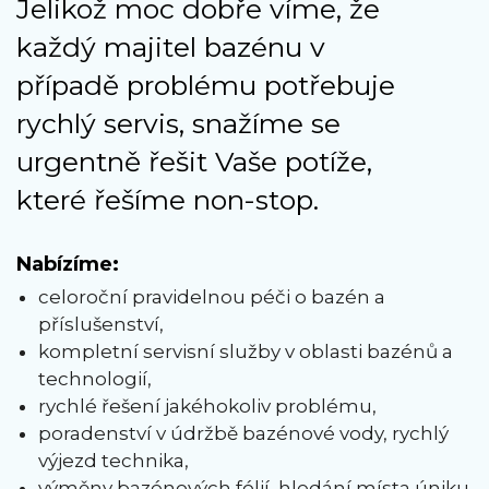
Jelikož moc dobře víme, že
každý majitel bazénu v
případě problému potřebuje
rychlý servis, snažíme se
urgentně řešit Vaše potíže,
které řešíme non-stop.
Nabízíme:
celoroční pravidelnou péči o bazén a
příslušenství,
kompletní servisní služby v oblasti bazénů a
technologií,
rychlé řešení jakéhokoliv problému,
poradenství v údržbě bazénové vody, rychlý
výjezd technika,
výměny bazénových fólií, hledání místa úniku