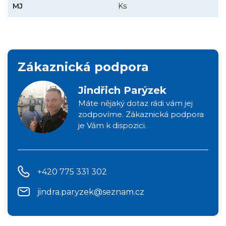
MJ
Ks
Zákaznická podpora
Jindřich Parýzek
Máte nějaký dotaz rádi vám jej
zodpovíme. Zákaznická podpora
je Vám k dispozici.
+420 775 331 302
jindra.paryzek@seznam.cz