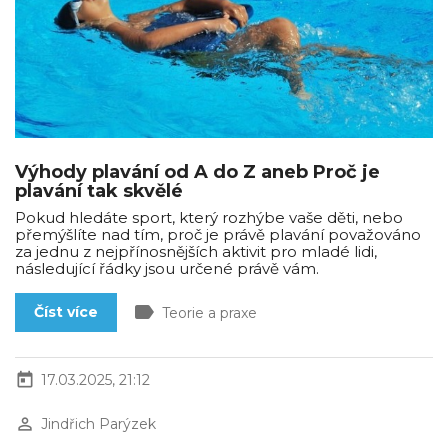
Výhody plavání od A do Z aneb Proč je
plavání tak skvělé
Pokud hledáte sport, který rozhýbe vaše děti, nebo
přemýšlíte nad tím, proč je právě plavání považováno
za jednu z nejpřínosnějších aktivit pro mladé lidi,
následující řádky jsou určené právě vám.
label
Číst více
Teorie a praxe
today
17.03.2025, 21:12
perm_identity
Jindřich Parýzek