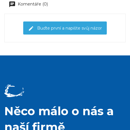
Komentáře (0)
Buďte první a napište svůj názor
Něco málo o nás a
naší firmě