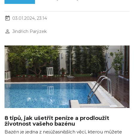
today
03.01.2024, 23:14
perm_identity
Jindřich Parýzek
8 tipů, jak ušetřit peníze a prodloužit
životnost vašeho bazénu
Bazén je jedna z nejúžasnějších věcí, kterou můžete