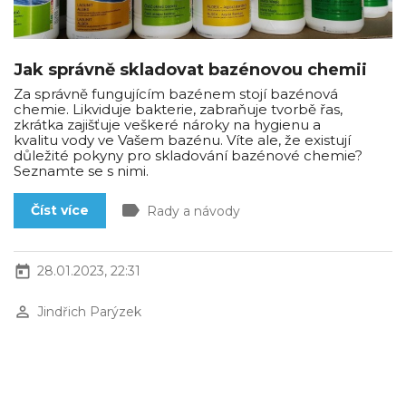
Jak správně skladovat bazénovou chemii
Za správně fungujícím bazénem stojí bazénová
chemie. Likviduje bakterie, zabraňuje tvorbě řas,
zkrátka zajišťuje veškeré nároky na hygienu a
kvalitu vody ve Vašem bazénu. Víte ale, že existují
důležité pokyny pro skladování bazénové chemie?
Seznamte se s nimi.
label
Číst více
Rady a návody
today
28.01.2023, 22:31
perm_identity
Jindřich Parýzek