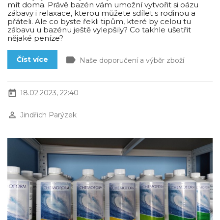
mít doma. Právě bazén vám umožní vytvořit si oázu
zábavy i relaxace, kterou můžete sdílet s rodinou a
přáteli. Ale co byste řekli tipům, které by celou tu
zábavu u bazénu ještě vylepšily? Co takhle ušetřit
nějaké peníze?
label
Číst více
Naše doporučení a výběr zboží
today
18.02.2023, 22:40
perm_identity
Jindřich Parýzek