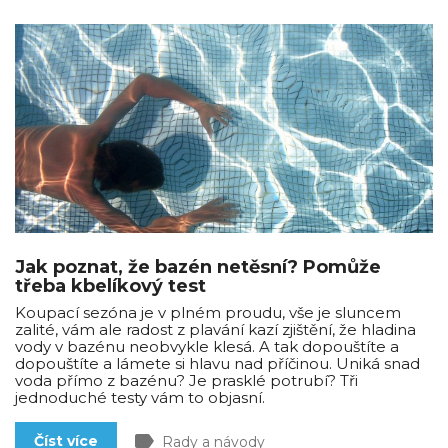
Jak poznat, že bazén netěsní? Pomůže
třeba kbelíkový test
Koupací sezóna je v plném proudu, vše je sluncem
zalité, vám ale radost z plavání kazí zjištění, že hladina
vody v bazénu neobvykle klesá. A tak dopouštíte a
dopouštíte a lámete si hlavu nad příčinou. Uniká snad
voda přímo z bazénu? Je prasklé potrubí? Tři
jednoduché testy vám to objasní.
label
Číst více
Rady a návody