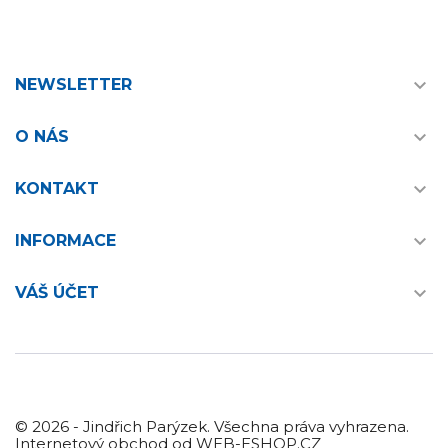

NEWSLETTER

O NÁS

KONTAKT

INFORMACE

VÁŠ ÚČET
© 2026 - Jindřich Parýzek. Všechna práva vyhrazena.
Internetový obchod od WEB-ESHOP.CZ