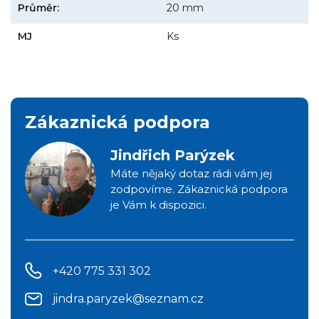
Průměr:
20 mm
MJ
Ks
Zákaznická podpora
Jindřich Parýzek
Máte nějaký dotaz rádi vám jej
zodpovíme. Zákaznická podpora
je Vám k dispozici.
+420 775 331 302
jindra.paryzek@seznam.cz