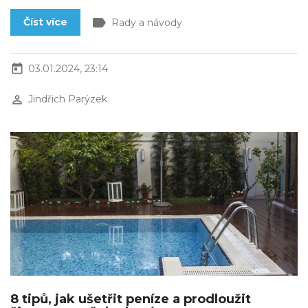
label
Číst více
Rady a návody
today
03.01.2024, 23:14
perm_identity
Jindřich Parýzek
8 tipů, jak ušetřit peníze a prodloužit