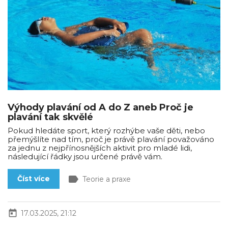
Výhody plavání od A do Z aneb Proč je
plavání tak skvělé
Pokud hledáte sport, který rozhýbe vaše děti, nebo
přemýšlíte nad tím, proč je právě plavání považováno
za jednu z nejpřínosnějších aktivit pro mladé lidi,
následující řádky jsou určené právě vám.
label
Číst více
Teorie a praxe
today
17.03.2025, 21:12