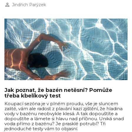
perm_identity
Jindřich Parýzek
Jak poznat, že bazén netěsní? Pomůže
třeba kbelíkový test
Koupací sezóna je v plném proudu, vše je sluncem
zalité, vám ale radost z plavání kazí zjištění, že hladina
vody v bazénu neobvykle klesá. A tak dopouštíte a
dopouštíte a lámete si hlavu nad příčinou. Uniká snad
voda přímo z bazénu? Je prasklé potrubí? Tři
jednoduché testy vám to objasní.