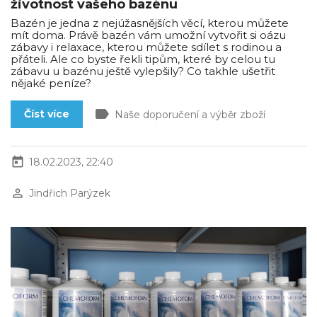
životnost vašeho bazénu
Bazén je jedna z nejúžasnějších věcí, kterou můžete
mít doma. Právě bazén vám umožní vytvořit si oázu
zábavy i relaxace, kterou můžete sdílet s rodinou a
přáteli. Ale co byste řekli tipům, které by celou tu
zábavu u bazénu ještě vylepšily? Co takhle ušetřit
nějaké peníze?
label
Číst více
Naše doporučení a výběr zboží
today
18.02.2023, 22:40
perm_identity
Jindřich Parýzek