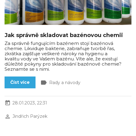
Jak správně skladovat bazénovou chemii
Za správně fungujícím bazénem stojí bazénová
chemie. Likviduje bakterie, zabraňuje tvorbě řas,
zkrátka zajišťuje veškeré nároky na hygienu a
kvalitu vody ve Vašem bazénu. Víte ale, že existují
důležité pokyny pro skladování bazénové chemie?
Seznamte se s nimi.
label
Číst více
Rady a návody
today
28.01.2023, 22:31
perm_identity
Jindřich Parýzek