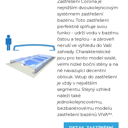
Zastřešení Corona je
nejnižším dvoukolejnicovým
systémem zastřešení
bazénu. Toto zastřešení
perfektně splňuje svou
funkci - udrží vodu v bazénu
čistou a teplou - a zároveň
neruší ve výhledu do Vaší
zahrady. Charakteristické
jsou pro tento model svislé,
velmi nízké boční stěny a na
ně navazující decentní
oblouk. Vstup do zastřešení
je vždy v největším
segmentu. Stejný vzhled
náleží také
jednokolejnicovému,
bezbariérovému modelu
zastřešení bazénů VIVA™.
DETAIL ZASTŘEŠENÍ