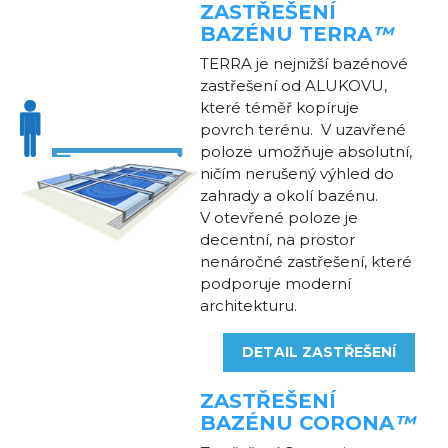
ZASTŘEŠENÍ
BAZÉNU
TERRA
™
TERRA je nejnižší bazénové
zastřešení od ALUKOVU,
které téměř kopíruje
povrch terénu. V uzavřené
poloze umožňuje absolutní,
ničím nerušený výhled do
zahrady a okolí bazénu.
V otevřené poloze je
decentní, na prostor
nenáročné zastřešení, které
podporuje moderní
architekturu.
DETAIL ZASTŘEŠENÍ
ZASTŘEŠENÍ
BAZÉNU
CORONA
™