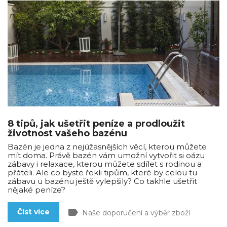
8 tipů, jak ušetřit peníze a prodloužit
životnost vašeho bazénu
Bazén je jedna z nejúžasnějších věcí, kterou můžete
mít doma. Právě bazén vám umožní vytvořit si oázu
zábavy i relaxace, kterou můžete sdílet s rodinou a
přáteli. Ale co byste řekli tipům, které by celou tu
zábavu u bazénu ještě vylepšily? Co takhle ušetřit
nějaké peníze?
label
Číst více
Naše doporučení a výběr zboží