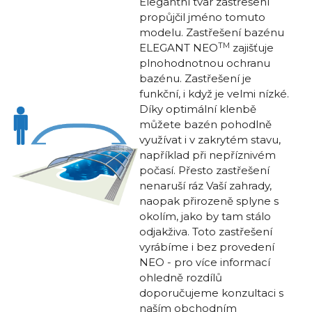
Elegantní tvar zastřešení
propůjčil jméno tomuto
modelu. Zastřešení bazénu
TM
ELEGANT NEO
zajišťuje
plnohodnotnou ochranu
bazénu. Zastřešení je
funkční, i když je velmi nízké.
Díky optimální klenbě
můžete bazén pohodlně
využívat i v zakrytém stavu,
například při nepříznivém
počasí. Přesto zastřešení
nenaruší ráz Vaší zahrady,
naopak přirozeně splyne s
okolím, jako by tam stálo
odjakživa. Toto zastřešení
vyrábíme i bez provedení
NEO - pro více informací
ohledně rozdílů
doporučujeme konzultaci s
naším obchodním