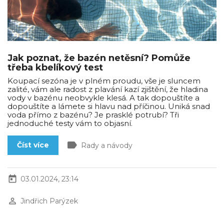
Jak poznat, že bazén netěsní? Pomůže
třeba kbelíkový test
Koupací sezóna je v plném proudu, vše je sluncem
zalité, vám ale radost z plavání kazí zjištění, že hladina
vody v bazénu neobvykle klesá. A tak dopouštíte a
dopouštíte a lámete si hlavu nad příčinou. Uniká snad
voda přímo z bazénu? Je prasklé potrubí? Tři
jednoduché testy vám to objasní.
label
Číst více
Rady a návody
today
03.01.2024, 23:14
perm_identity
Jindřich Parýzek