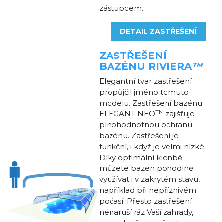
zástupcem.
DETAIL ZASTŘEŠENÍ
ZASTŘEŠENÍ
BAZÉNU
RIVIERA
™
Elegantní tvar zastřešení
propůjčil jméno tomuto
modelu. Zastřešení bazénu
TM
ELEGANT NEO
zajišťuje
plnohodnotnou ochranu
bazénu. Zastřešení je
funkční, i když je velmi nízké.
Díky optimální klenbě
můžete bazén pohodlně
využívat i v zakrytém stavu,
například při nepříznivém
počasí. Přesto zastřešení
nenaruší ráz Vaší zahrady,