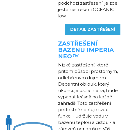
podchozí zastřešení, je zde
ještě zastřešení OCEANIC
low.
DETAIL ZASTŘEŠENÍ
ZASTŘEŠENÍ
BAZÉNU
IMPERIA
NEO
™
Nízké zastřešení, které
přitom působí prostorným,
odlehčeným dojmem.
Decentní oblouk, který
ukončuje ostrá hrana, bude
vypadat krásně na každé
zahradě. Toto zastřešení
perfektně splňuje svou
funkci - udržuje vodu v
bazénu teplou a čistou - a
zároveň nenarušuje Váš