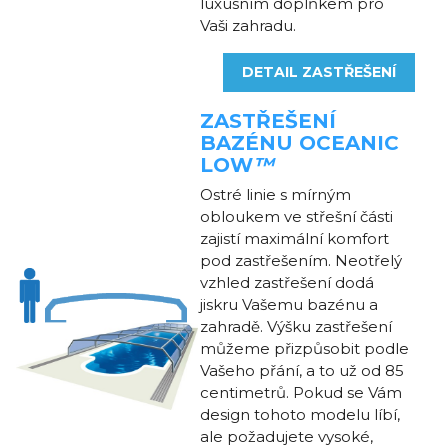
luxusním doplňkem pro
Vaši zahradu.
DETAIL ZASTŘEŠENÍ
ZASTŘEŠENÍ
BAZÉNU
OCEANIC
LOW
™
Ostré linie s mírným
obloukem ve střešní části
zajistí maximální komfort
pod zastřešením. Neotřelý
vzhled zastřešení dodá
jiskru Vašemu bazénu a
zahradě. Výšku zastřešení
můžeme přizpůsobit podle
Vašeho přání, a to už od 85
centimetrů. Pokud se Vám
design tohoto modelu líbí,
ale požadujete vysoké,