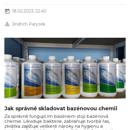
today
18.02.2023, 22:40
perm_identity
Jindřich Parýzek
Jak správně skladovat bazénovou chemii
Za správně fungujícím bazénem stojí bazénová
chemie. Likviduje bakterie, zabraňuje tvorbě řas,
zkrátka zajišťuje veškeré nároky na hygienu a