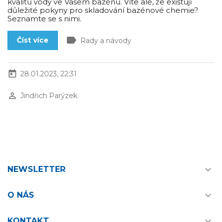
kvalitu vody ve Vašem bazénu. Víte ale, že existují
důležité pokyny pro skladování bazénové chemie?
Seznamte se s nimi.
label
Číst více
Rady a návody
today
28.01.2023, 22:31
perm_identity
Jindřich Parýzek

NEWSLETTER

O NÁS

KONTAKT