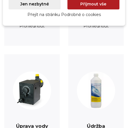
Jen nezbytné
Přijmout vše
Přejít na stránku Podrobně o cookies
Vytápění
Fólie
Prohlédnout
Prohlédnout
Úprava vody
Údržba