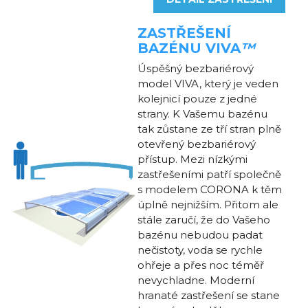
ZASTŘEŠENÍ
BAZÉNU
VIVA
™
Úspěšný bezbariérový
model VIVA, který je veden
kolejnicí pouze z jedné
strany. K Vašemu bazénu
tak zůstane ze tří stran plně
otevřený bezbariérový
přístup. Mezi nízkými
zastřešeními patří společně
s modelem CORONA k těm
úplně nejnižším. Přitom ale
stále zaručí, že do Vašeho
bazénu nebudou padat
nečistoty, voda se rychle
ohřeje a přes noc téměř
nevychladne. Moderní
hranaté zastřešení se stane