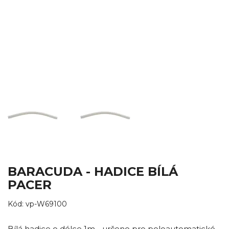
BARACUDA - HADICE BÍLÁ
PACER
Kód:
vp-W69100
Bílá hadice o délce 1m - určeno pro poloautomatické