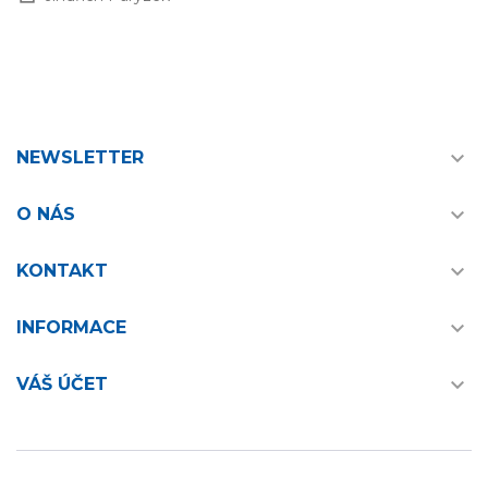

NEWSLETTER

O NÁS

KONTAKT

INFORMACE

VÁŠ ÚČET