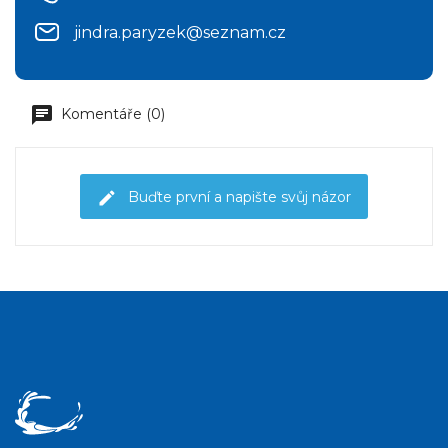
jindra.paryzek@seznam.cz
Komentáře (0)
Buďte první a napište svůj názor