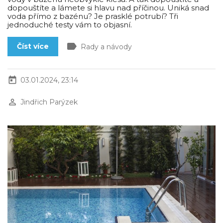
dopouštíte a lámete si hlavu nad příčinou. Uniká snad
voda přímo z bazénu? Je prasklé potrubí? Tři
jednoduché testy vám to objasní.
label
Číst více
Rady a návody
today
03.01.2024, 23:14
perm_identity
Jindřich Parýzek