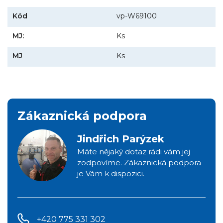
Kód
vp-W69100
MJ:
Ks
MJ
Ks
Zákaznická podpora
Jindřich Parýzek
Máte nějaký dotaz rádi vám jej
zodpovíme. Zákaznická podpora
je Vám k dispozici.
+420 775 331 302