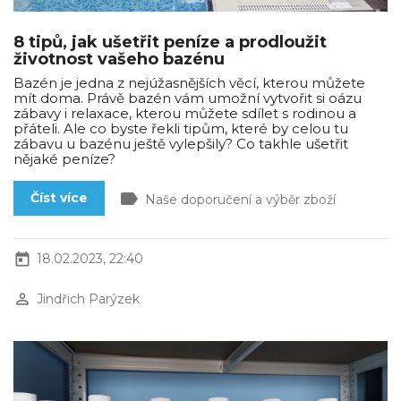
8 tipů, jak ušetřit peníze a prodloužit
životnost vašeho bazénu
Bazén je jedna z nejúžasnějších věcí, kterou můžete
mít doma. Právě bazén vám umožní vytvořit si oázu
zábavy i relaxace, kterou můžete sdílet s rodinou a
přáteli. Ale co byste řekli tipům, které by celou tu
zábavu u bazénu ještě vylepšily? Co takhle ušetřit
nějaké peníze?
label
Číst více
Naše doporučení a výběr zboží
today
18.02.2023, 22:40
perm_identity
Jindřich Parýzek