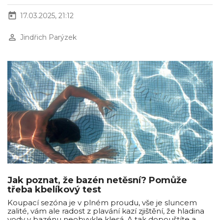
today
17.03.2025, 21:12
perm_identity
Jindřich Parýzek
Jak poznat, že bazén netěsní? Pomůže
třeba kbelíkový test
Koupací sezóna je v plném proudu, vše je sluncem
zalité, vám ale radost z plavání kazí zjištění, že hladina
vody v bazénu neobvykle klesá. A tak dopouštíte a