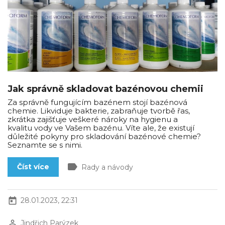
Jak správně skladovat bazénovou chemii
Za správně fungujícím bazénem stojí bazénová
chemie. Likviduje bakterie, zabraňuje tvorbě řas,
zkrátka zajišťuje veškeré nároky na hygienu a
kvalitu vody ve Vašem bazénu. Víte ale, že existují
důležité pokyny pro skladování bazénové chemie?
Seznamte se s nimi.
label
Číst více
Rady a návody
today
28.01.2023, 22:31
perm_identity
Jindřich Parýzek