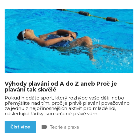
Výhody plavání od A do Z aneb Proč je
plavání tak skvělé
Pokud hledáte sport, který rozhýbe vaše děti, nebo
přemýšlíte nad tím, proč je právě plavání považováno
za jednu z nejpřínosnějších aktivit pro mladé lidi,
následující řádky jsou určené právě vám.
label
Číst více
Teorie a praxe