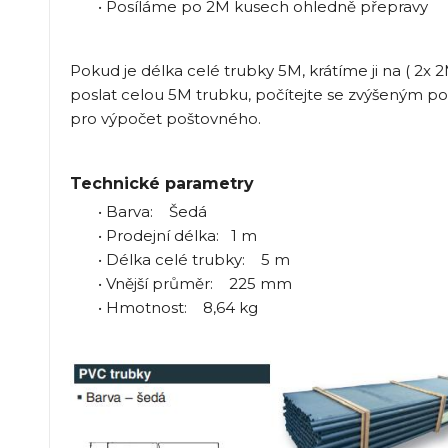
• Posíláme po 2M kusech ohledně přepravy
Pokud je délka celé trubky 5M, krátíme ji na ( 2x 2
poslat celou 5M trubku, počítejte se zvýšeným p
pro výpočet poštovného.
Technické parametry
• Barva: Šedá
• Prodejní délka: 1 m
• Délka celé trubky: 5 m
• Vnější průměr: 225 mm
• Hmotnost: 8,64 kg