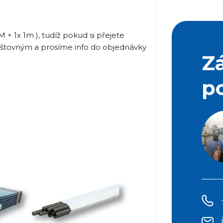
M + 1x 1m ), tudíž pokud si přejete
oštovným a prosíme info do objednávky
Z
p