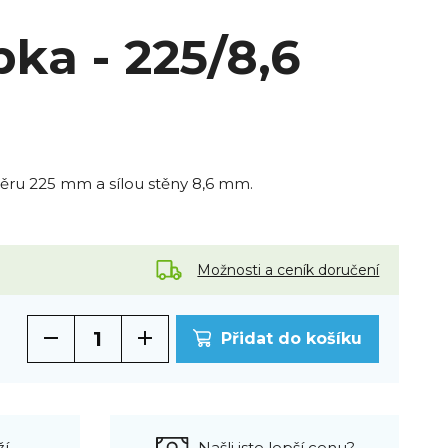
ka - 225/8,6
ěru 225 mm a sílou stěny 8,6 mm.
Možnosti a ceník doručení
Přidat do košíku
ží
Našli jste lepší cenu?