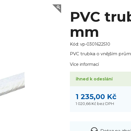
PVC trub
mm
Kód:
vp-0301622510
PVC trubka o vnějším prům
Více informací
ihned k odeslání
1 235,00 Kč
1 020,66 Kč
bez DPH
Dotaz na zbo