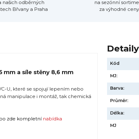
a našich odběrných
na sezónní sortime
tech Břvany a Praha
za výhodné ceny
Detail
Kód
5 mm a síle stěny 8,6 mm
MJ:
Barva:
VC-U, které se spojují lepením nebo
ná manipulace i montáž, tak chemická
Průměr:
Délka:
bo zde kompletní
nabídka
MJ