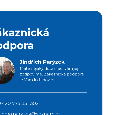
ákaznická
odpora
Jindřich Parýzek
Máte nějaký dotaz rádi vám jej
zodpovíme. Zákaznická podpora
je Vám k dispozici.
+420 775 331 302
jindra.paryzek@seznam.cz