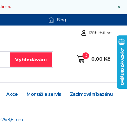
×
díme.
Blog
Přihlásit se
0
0,00 Kč
Vyhledávání
Akce
Montáž a servis
Zazimování bazénu
 225/8,6 mm