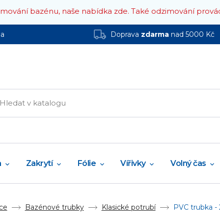
zimování bazénu, naše nabídka zde.
Také odzimování prová
ha
Doprava
zdarma
nad 5000 Kč
a
Zakrytí
Fólie
Vířivky
Volný čas
ce
Bazénové trubky
Klasické potrubí
PVC trubka -