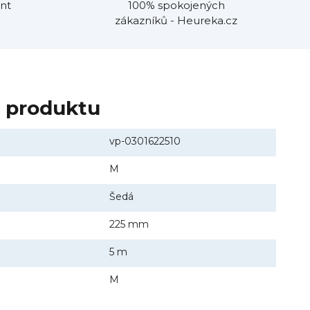
nt
100% spokojených
zákazníků - Heureka.cz
y produktu
vp-0301622510
M
Šedá
225 mm
5 m
M