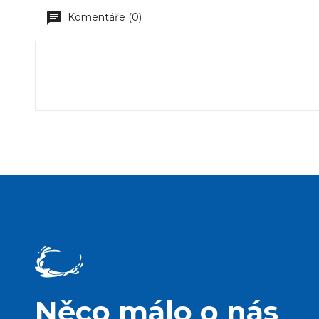
Komentáře (0)
Něco málo o nás