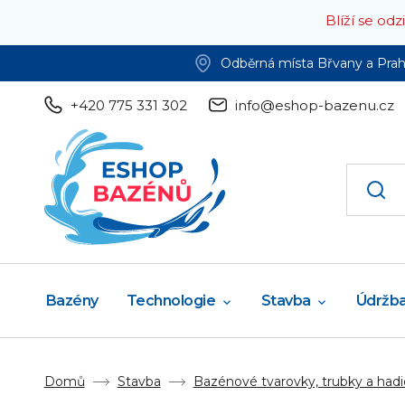
Blíží se od
Odběrná místa Břvany a Pra
+420 775 331 302
info@eshop-bazenu.cz
Bazény
Technologie
Stavba
Údržb
Domů
Stavba
Bazénové tvarovky, trubky a hadi