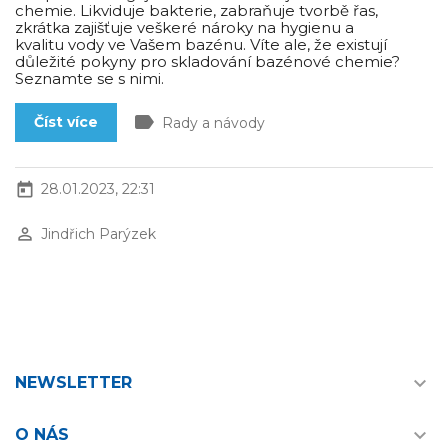
chemie. Likviduje bakterie, zabraňuje tvorbě řas,
zkrátka zajišťuje veškeré nároky na hygienu a
kvalitu vody ve Vašem bazénu. Víte ale, že existují
důležité pokyny pro skladování bazénové chemie?
Seznamte se s nimi.
label
Číst více
Rady a návody
today
28.01.2023, 22:31
perm_identity
Jindřich Parýzek

NEWSLETTER

O NÁS