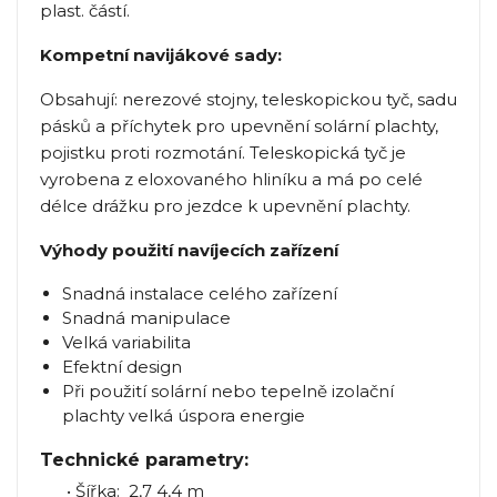
plast. částí.
Kompetní navijákové sady:
Obsahují: nerezové stojny, teleskopickou tyč, sadu
pásků a příchytek pro upevnění solární plachty,
pojistku proti rozmotání. Teleskopická tyč je
vyrobena z eloxovaného hliníku a má po celé
délce drážku pro jezdce k upevnění plachty.
Výhody použití navíjecích zařízení
Snadná instalace celého zařízení
Snadná manipulace
Velká variabilita
Efektní design
Při použití solární nebo tepelně izolační
plachty velká úspora energie
Technické parametry:
• Šířka: 2,7 4,4 m