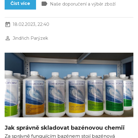
label
Číst více
Naše doporučení a výběr zboží
today
18.02.2023, 22:40
perm_identity
Jindřich Parýzek
Jak správně skladovat bazénovou chemii
Za správně fungujícím bazénem stojí bazénová