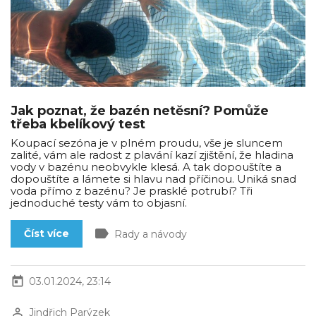
Jak poznat, že bazén netěsní? Pomůže
třeba kbelíkový test
Koupací sezóna je v plném proudu, vše je sluncem
zalité, vám ale radost z plavání kazí zjištění, že hladina
vody v bazénu neobvykle klesá. A tak dopouštíte a
dopouštíte a lámete si hlavu nad příčinou. Uniká snad
voda přímo z bazénu? Je prasklé potrubí? Tři
jednoduché testy vám to objasní.
label
Číst více
Rady a návody
today
03.01.2024, 23:14
perm_identity
Jindřich Parýzek