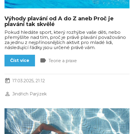
Výhody plavání od A do Z aneb Proč je
plavání tak skvělé
Pokud hledáte sport, který rozhýbe vaše děti, nebo
přemýšlíte nad tím, proč je právě plavání považováno
za jednu z nejpřínosnějších aktivit pro mladé lidi,
následující řádky jsou určené právě vám.
label
Číst více
Teorie a praxe
today
17.03.2025, 21:12
perm_identity
Jindřich Parýzek