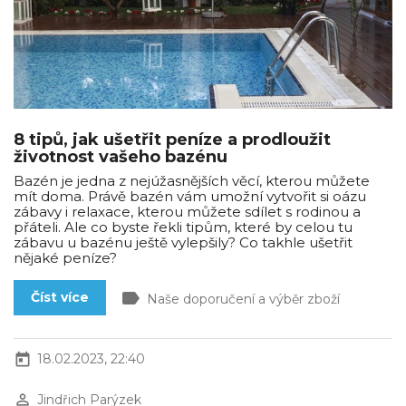
8 tipů, jak ušetřit peníze a prodloužit
životnost vašeho bazénu
Bazén je jedna z nejúžasnějších věcí, kterou můžete
mít doma. Právě bazén vám umožní vytvořit si oázu
zábavy i relaxace, kterou můžete sdílet s rodinou a
přáteli. Ale co byste řekli tipům, které by celou tu
zábavu u bazénu ještě vylepšily? Co takhle ušetřit
nějaké peníze?
label
Číst více
Naše doporučení a výběr zboží
today
18.02.2023, 22:40
perm_identity
Jindřich Parýzek