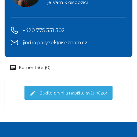
je Vám k dispozici.
+420 775 331 302
jindra.paryzek@seznam.cz
Komentáře (0)
Buďte první a napište svůj názor