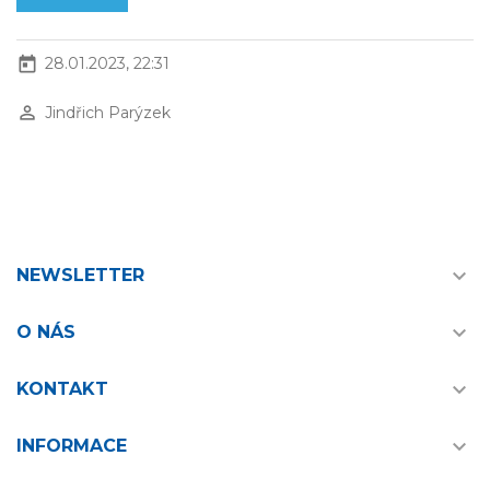
today
28.01.2023, 22:31
perm_identity
Jindřich Parýzek

NEWSLETTER

O NÁS

KONTAKT

INFORMACE