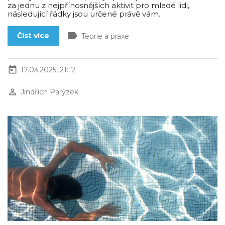
za jednu z nejpřínosnějších aktivit pro mladé lidi,
následující řádky jsou určené právě vám.
label
Číst více
Teorie a praxe
today
17.03.2025, 21:12
perm_identity
Jindřich Parýzek