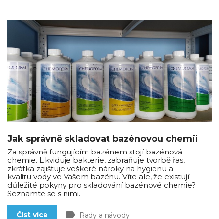
Jak správně skladovat bazénovou chemii
Za správně fungujícím bazénem stojí bazénová
chemie. Likviduje bakterie, zabraňuje tvorbě řas,
zkrátka zajišťuje veškeré nároky na hygienu a
kvalitu vody ve Vašem bazénu. Víte ale, že existují
důležité pokyny pro skladování bazénové chemie?
Seznamte se s nimi.
label
Číst více
Rady a návody