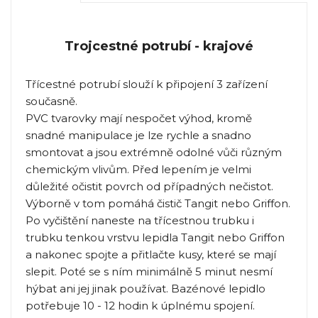
Trojcestné potrubí - krajové
Třícestné potrubí slouží k připojení 3 zařízení
současně.
PVC tvarovky mají nespočet výhod, kromě
snadné manipulace je lze rychle a snadno
smontovat a jsou extrémně odolné vůči různým
chemickým vlivům. Před lepením je velmi
důležité očistit povrch od případných nečistot.
Výborně v tom pomáhá čistič Tangit nebo Griffon.
Po vyčištění naneste na třícestnou trubku i
trubku tenkou vrstvu lepidla Tangit nebo Griffon
a nakonec spojte a přitlačte kusy, které se mají
slepit. Poté se s ním minimálně 5 minut nesmí
hýbat ani jej jinak používat. Bazénové lepidlo
potřebuje 10 - 12 hodin k úplnému spojení.