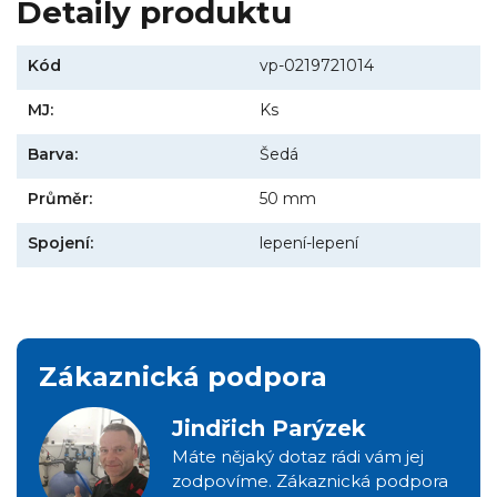
Detaily produktu
Kód
vp-0219721014
MJ:
Ks
Barva:
Šedá
Průměr:
50 mm
Spojení:
lepení-lepení
Zákaznická podpora
Jindřich Parýzek
Máte nějaký dotaz rádi vám jej
zodpovíme. Zákaznická podpora