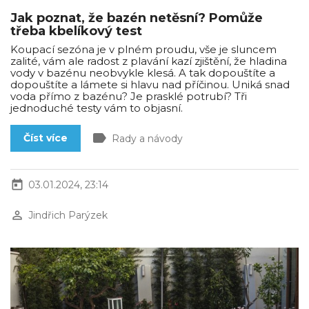
Jak poznat, že bazén netěsní? Pomůže
třeba kbelíkový test
Koupací sezóna je v plném proudu, vše je sluncem
zalité, vám ale radost z plavání kazí zjištění, že hladina
vody v bazénu neobvykle klesá. A tak dopouštíte a
dopouštíte a lámete si hlavu nad příčinou. Uniká snad
voda přímo z bazénu? Je prasklé potrubí? Tři
jednoduché testy vám to objasní.
label
Číst více
Rady a návody
today
03.01.2024, 23:14
perm_identity
Jindřich Parýzek