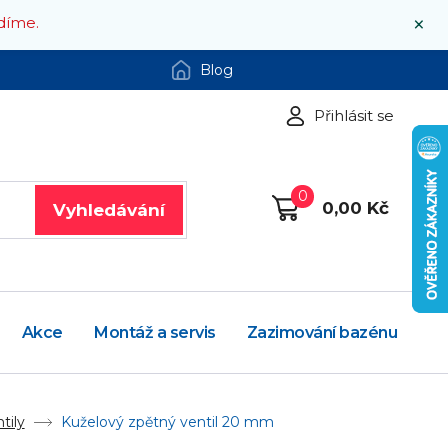
×
díme.
Blog
Přihlásit se
0
0,00 Kč
Vyhledávání
Akce
Montáž a servis
Zazimování bazénu
tily
Kuželový zpětný ventil 20 mm