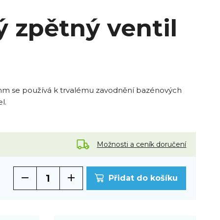
 zpětný ventil
 mm se používá k trvalému zavodnění bazénových
l.
Možnosti a ceník doručení
Přidat do košíku