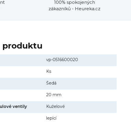
nt
100% spokojených
zákazníků - Heureka.cz
y produktu
vp-0516600020
Ks
Šedá
20 mm
ulové ventily
Kuželové
lepící