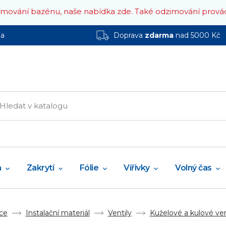
zimování bazénu, naše nabídka zde.
Také odzimování prová
ha
Doprava
zdarma
nad 5000 Kč
a
Zakrytí
Fólie
Vířivky
Volný čas
ce
Instalační materiál
Ventily
Kuželové a kulové ven