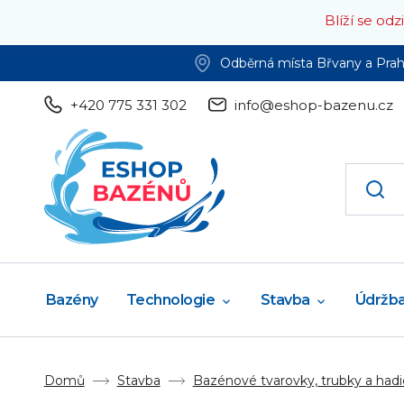
Blíží se od
Odběrná místa Břvany a Pra
+420 775 331 302
info@eshop-bazenu.cz
Bazény
Technologie
Stavba
Údržb
Domů
Stavba
Bazénové tvarovky, trubky a hadi