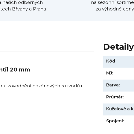
a našich odběrných
na sezónní sortime
tech Břvany a Praha
za výhodné ceny
Detail
Kód
ntil 20 mm
MJ:
Barva:
ému zavodnění bazénových rozvodů i
Průměr:
Kuželové a k
Spojení: