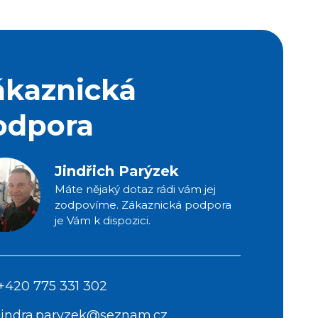
ákaznická
odpora
Jindřich Parýzek
Máte nějaký dotaz rádi vám jej
zodpovíme. Zákaznická podpora
je Vám k dispozici.
+420 775 331 302
jindra.paryzek@seznam.cz