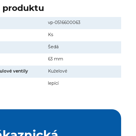
y produktu
vp-0516600063
Ks
Šedá
63 mm
ulové ventily
Kuželové
lepící
ákaznická