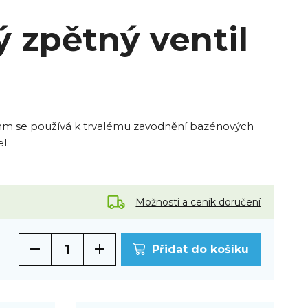
 zpětný ventil
 mm se používá k trvalému zavodnění bazénových
l.
Možnosti a ceník doručení
Přidat do košíku