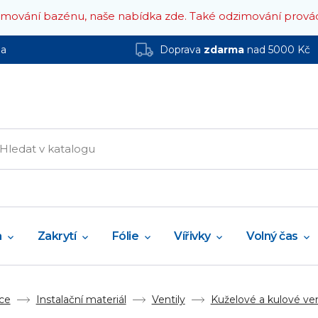
zimování bazénu, naše nabídka zde.
Také odzimování prová
ha
Doprava
zdarma
nad 5000 Kč
a
Zakrytí
Fólie
Vířivky
Volný čas
ce
Instalační materiál
Ventily
Kuželové a kulové ven