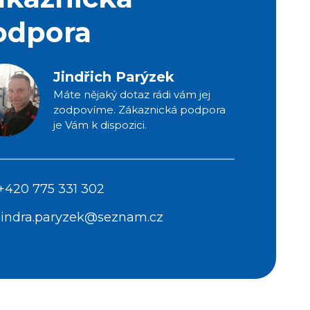
odpora
Jindřich Parýzek
Máte nějaký dotaz rádi vám jej
zodpovíme. Zákaznická podpora
je Vám k dispozici.
+420 775 331 302
jindra.paryzek@seznam.cz