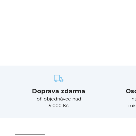
Doprava zdarma
Os
při objednávce nad
n
5 000 Kč
mís