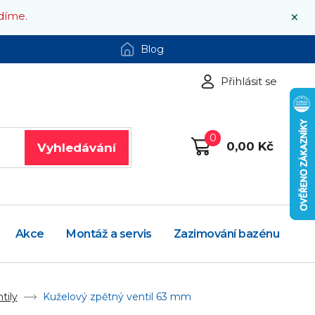
×
díme.
Blog
Přihlásit se
0
0,00 Kč
Vyhledávání
Akce
Montáž a servis
Zazimování bazénu
tily
Kuželový zpětný ventil 63 mm