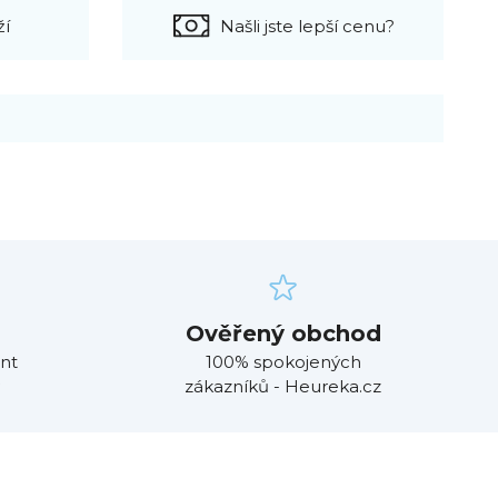
ží
Našli jste lepší cenu?
Ověřený obchod
nt
100% spokojených
zákazníků - Heureka.cz