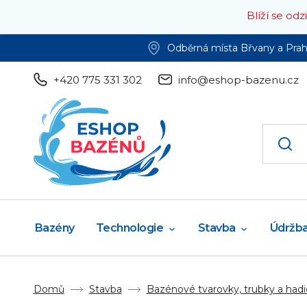
Blíží se od
Odběrná místa Břvany a Pra
+420 775 331 302
info@eshop-bazenu.cz
Bazény
Technologie
Stavba
Údržb
Domů
Stavba
Bazénové tvarovky, trubky a hadi