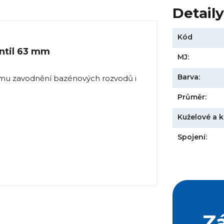
Detail
Kód
ntil 63 mm
MJ:
Barva:
ému zavodnění bazénových rozvodů i
Průměr:
Kuželové a k
Spojení:
Z