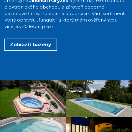
Jmenuji se
Jindřich Parýzek
a jsem majitelem tohoto
elektronického obchodu a zároveň odborné
bazénové firmy. Poradím a doporučím Vám sortiment,
který opravdu „funguje“ a který mám ověřený svou
více jak 20 letou praxí.
Zobrazit bazény