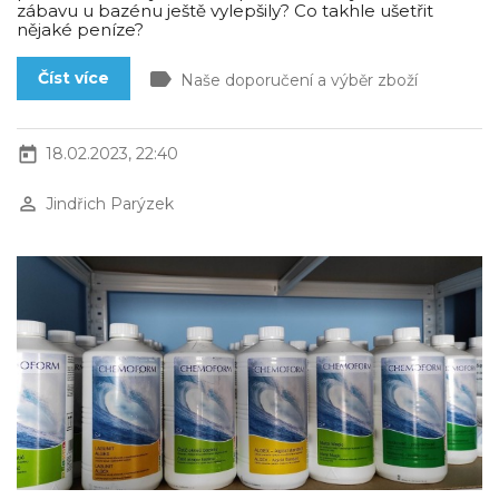
zábavu u bazénu ještě vylepšily? Co takhle ušetřit
nějaké peníze?
label
Číst více
Naše doporučení a výběr zboží
today
18.02.2023, 22:40
perm_identity
Jindřich Parýzek