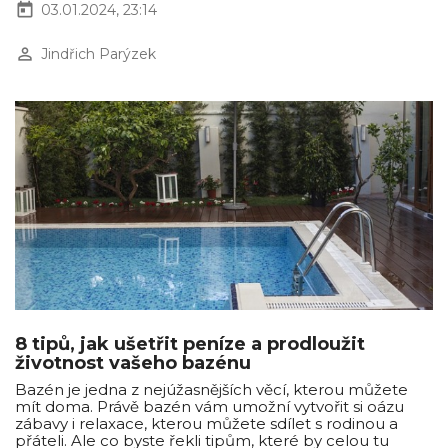
today
03.01.2024, 23:14
perm_identity
Jindřich Parýzek
8 tipů, jak ušetřit peníze a prodloužit
životnost vašeho bazénu
Bazén je jedna z nejúžasnějších věcí, kterou můžete
mít doma. Právě bazén vám umožní vytvořit si oázu
zábavy i relaxace, kterou můžete sdílet s rodinou a
přáteli. Ale co byste řekli tipům, které by celou tu