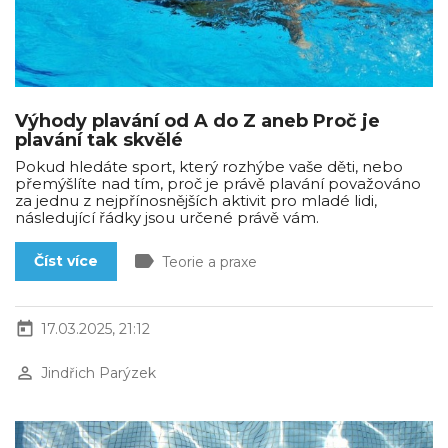
Výhody plavání od A do Z aneb Proč je
plavání tak skvělé
Pokud hledáte sport, který rozhýbe vaše děti, nebo
přemýšlíte nad tím, proč je právě plavání považováno
za jednu z nejpřínosnějších aktivit pro mladé lidi,
následující řádky jsou určené právě vám.
label
Číst více
Teorie a praxe
today
17.03.2025, 21:12
perm_identity
Jindřich Parýzek