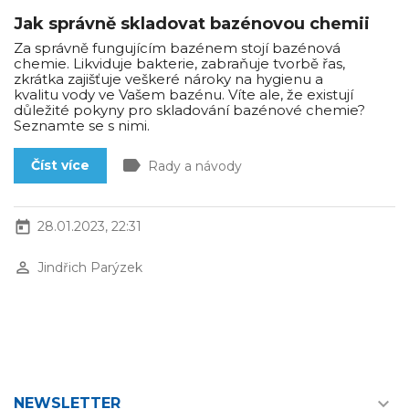
Jak správně skladovat bazénovou chemii
Za správně fungujícím bazénem stojí bazénová
chemie. Likviduje bakterie, zabraňuje tvorbě řas,
zkrátka zajišťuje veškeré nároky na hygienu a
kvalitu vody ve Vašem bazénu. Víte ale, že existují
důležité pokyny pro skladování bazénové chemie?
Seznamte se s nimi.
label
Číst více
Rady a návody
today
28.01.2023, 22:31
perm_identity
Jindřich Parýzek

NEWSLETTER