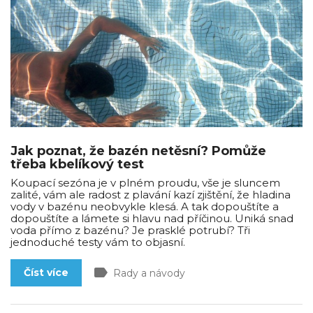
Jak poznat, že bazén netěsní? Pomůže
třeba kbelíkový test
Koupací sezóna je v plném proudu, vše je sluncem
zalité, vám ale radost z plavání kazí zjištění, že hladina
vody v bazénu neobvykle klesá. A tak dopouštíte a
dopouštíte a lámete si hlavu nad příčinou. Uniká snad
voda přímo z bazénu? Je prasklé potrubí? Tři
jednoduché testy vám to objasní.
label
Číst více
Rady a návody