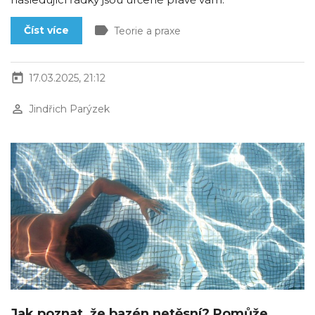
label
Číst více
Teorie a praxe
today
17.03.2025, 21:12
perm_identity
Jindřich Parýzek
Jak poznat, že bazén netěsní? Pomůže