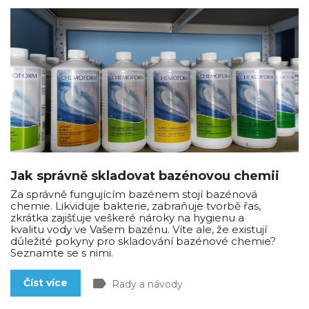
Jak správně skladovat bazénovou chemii
Za správně fungujícím bazénem stojí bazénová
chemie. Likviduje bakterie, zabraňuje tvorbě řas,
zkrátka zajišťuje veškeré nároky na hygienu a
kvalitu vody ve Vašem bazénu. Víte ale, že existují
důležité pokyny pro skladování bazénové chemie?
Seznamte se s nimi.
label
Číst více
Rady a návody