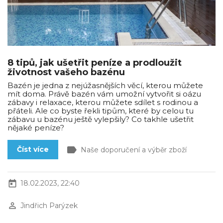
8 tipů, jak ušetřit peníze a prodloužit
životnost vašeho bazénu
Bazén je jedna z nejúžasnějších věcí, kterou můžete
mít doma. Právě bazén vám umožní vytvořit si oázu
zábavy i relaxace, kterou můžete sdílet s rodinou a
přáteli. Ale co byste řekli tipům, které by celou tu
zábavu u bazénu ještě vylepšily? Co takhle ušetřit
nějaké peníze?
label
Číst více
Naše doporučení a výběr zboží
today
18.02.2023, 22:40
perm_identity
Jindřich Parýzek