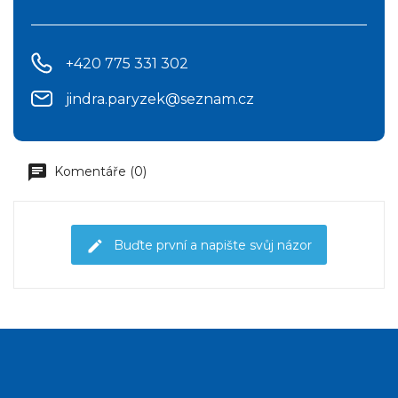
+420 775 331 302
jindra.paryzek@seznam.cz
Komentáře (0)
Buďte první a napište svůj názor