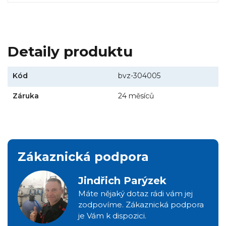
Detaily produktu
Kód
bvz-304005
Záruka
24 měsíců
Zákaznická podpora
Jindřich Parýzek
Máte nějaký dotaz rádi vám jej
zodpovíme. Zákaznická podpora
je Vám k dispozici.