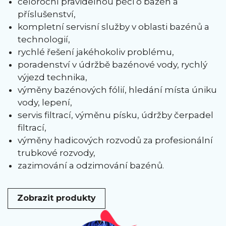
celoroční pravidelnou péči o bazén a
příslušenství,
kompletní servisní služby v oblasti bazénů a
technologií,
rychlé řešení jakéhokoliv problému,
poradenství v údržbě bazénové vody, rychlý
výjezd technika,
výměny bazénových fólií, hledání místa úniku
vody, lepení,
servis filtrací, výměnu písku, údržby čerpadel
filtrací,
výměny hadicových rozvodů za profesionální
trubkové rozvody,
zazimování a odzimování bazénů.
Zobrazit produkty