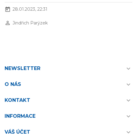
today
28.01.2023, 22:31
perm_identity
Jindřich Parýzek

NEWSLETTER

O NÁS

KONTAKT

INFORMACE

VÁŠ ÚČET