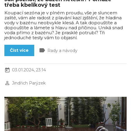
třeba kbelíkový test
Koupací sezóna je v plném proudu, vše je sluncem
zalité, vám ale radost z plavání kazí zjištění, že hladina
vody v bazénu neobvykle klesá. A tak dopouštíte a
dopouštíte a lámete si hlavu nad příčinou. Uniká snad
voda přímo z bazénu? Je prasklé potrubí? Tři
jednoduché testy vám to objasní.
label
Číst více
Rady a návody
today
03.01.2024, 23:14
perm_identity
Jindřich Parýzek