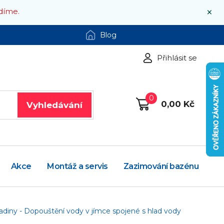
×
díme.
Blog
Přihlásit se
0
0,00 Kč
Vyhledávání
Akce
Montáž a servis
Zazimování bazénu
ladiny - Dopouštění vody v jímce spojené s hlad vody