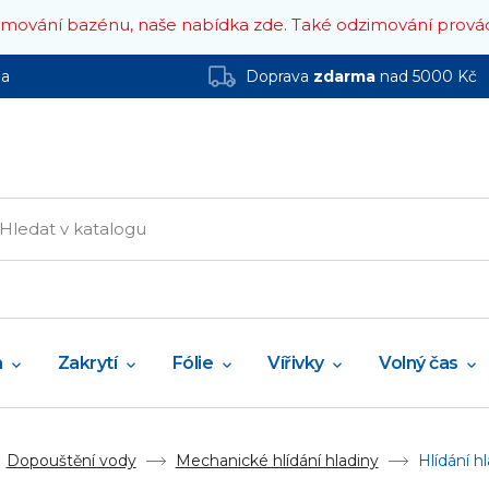
zimování bazénu, naše nabídka zde.
Také odzimování prová
ha
Doprava
zdarma
nad 5000 Kč
a
Zakrytí
Fólie
Vířivky
Volný čas
Dopouštění vody
Mechanické hlídání hladiny
Hlídání h