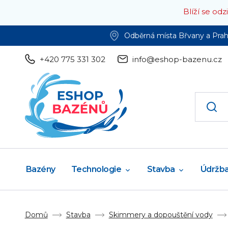
Blíží se od
Odběrná místa Břvany a Pra
+420 775 331 302
info@eshop-bazenu.cz
Bazény
Technologie
Stavba
Údržb
Domů
Stavba
Skimmery a dopouštění vody