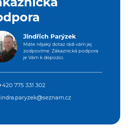
ákaznická
odpora
Jindřich Parýzek
Máte nějaký dotaz rádi vám jej
zodpovíme. Zákaznická podpora
je Vám k dispozici.
+420 775 331 302
jindra.paryzek@seznam.cz