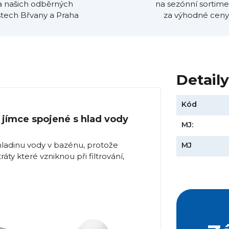
a našich odběrných
na sezónní sortime
tech Břvany a Praha
za výhodné ceny
Detail
Kód
v jímce spojené s hlad vody
MJ:
hladinu vody v bazénu, protože
MJ
ty které vzniknou při filtrování,