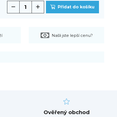
Přidat do košíku
ží
Našli jste lepší cenu?
Ověřený obchod