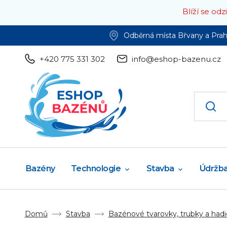
Blíží se od
Odběrná místa Břvany a Pra
+420 775 331 302
info@eshop-bazenu.cz
Bazény
Technologie
Stavba
Údržb
Domů
Stavba
Bazénové tvarovky, trubky a hadi