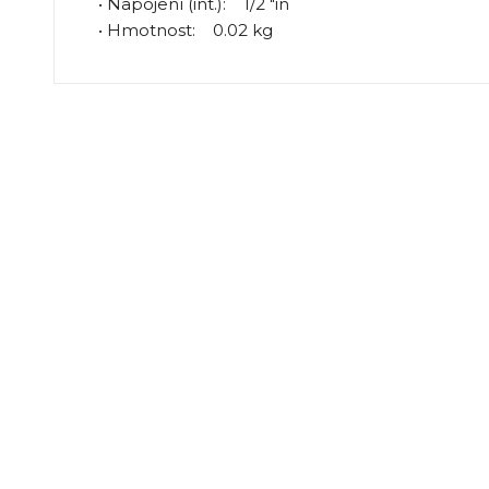
• Napojení (int.): 1/2 "in
• Hmotnost: 0.02 kg