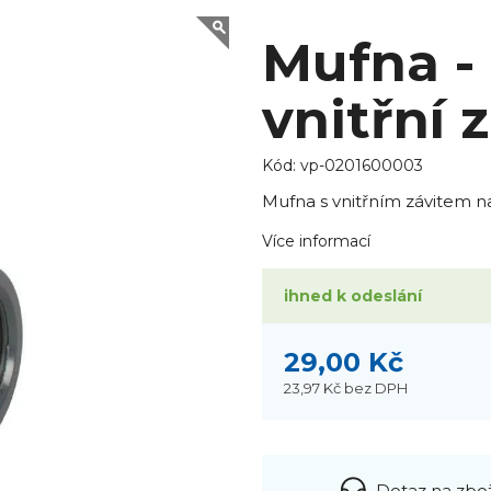
Mufna -
vnitřní z
Kód:
vp-0201600003
Mufna s vnitřním závitem na
Více informací
ihned k odeslání
29,00 Kč
23,97 Kč
bez DPH
Dotaz na zbo