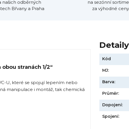
a našich odběrných
na sezónní sortime
tech Břvany a Praha
za výhodné ceny
Detail
Kód
 obou stranách 1/2“
MJ:
Barva:
VC-U, které se spojují lepením nebo
ná manipulace i montáž, tak chemická
Průměr:
Dopojení:
Spojení: