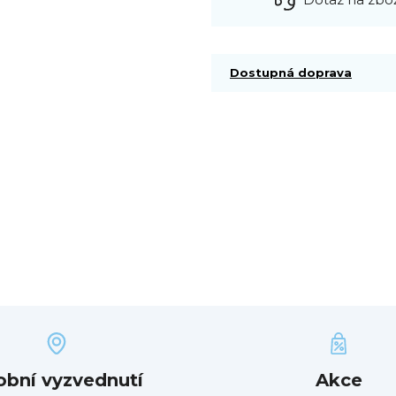
Dostupná doprava
obní vyzvednutí
Akce