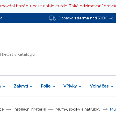
zimování bazénu, naše nabídka zde.
Také odzimování prová
ha
Doprava
zdarma
nad 5000 Kč
a
Zakrytí
Fólie
Vířivky
Volný čas
ce
Instalační materiál
Mufny, spojky a nátrubky
Muf