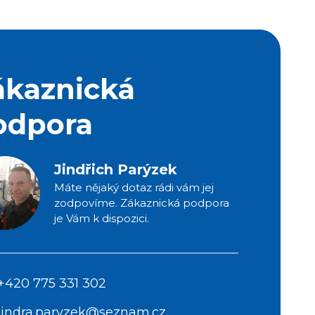
ákaznická
odpora
Jindřich Parýzek
Máte nějaký dotaz rádi vám jej
zodpovíme. Zákaznická podpora
je Vám k dispozici.
+420 775 331 302
jindra.paryzek@seznam.cz