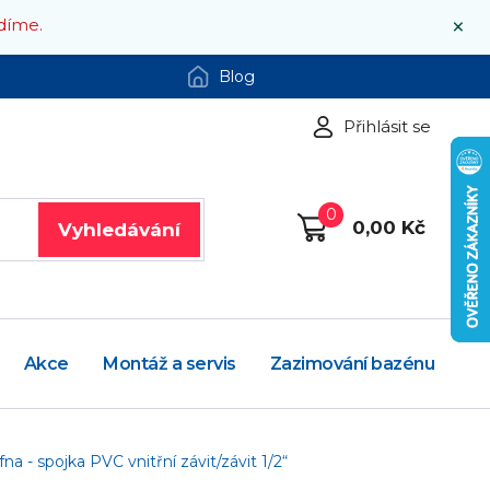
×
díme.
Blog
Přihlásit se
0
0,00 Kč
Vyhledávání
Akce
Montáž a servis
Zazimování bazénu
na - spojka PVC vnitřní závit/závit 1/2“