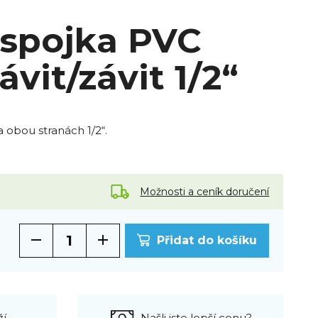
 spojka PVC
ávit/závit 1/2“
 obou stranách 1/2“.
Možnosti a ceník doručení
Přidat do košíku
ží
Našli jste lepší cenu?