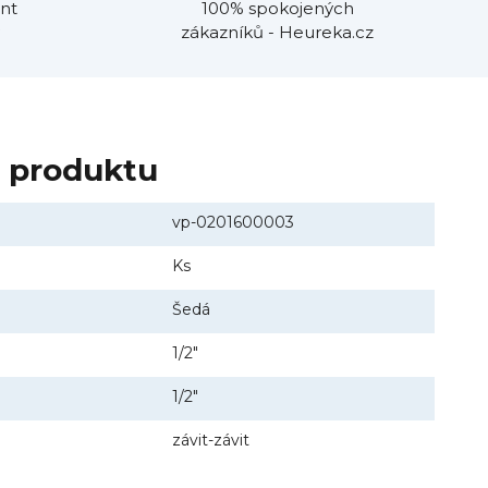
nt
100% spokojených
zákazníků - Heureka.cz
y produktu
vp-0201600003
Ks
Šedá
1/2"
1/2"
závit-závit