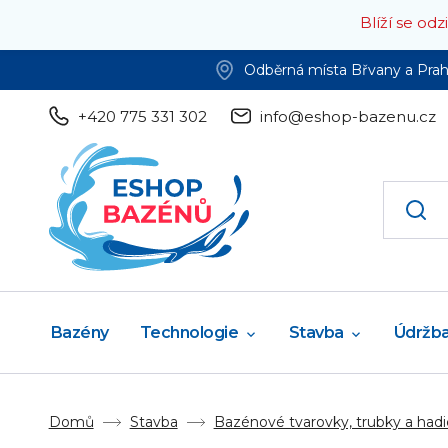
Blíží se od
Odběrná místa Břvany a Pra
+420 775 331 302
info@eshop-bazenu.cz
Bazény
Technologie
Stavba
Údržb
Domů
Stavba
Bazénové tvarovky, trubky a hadi