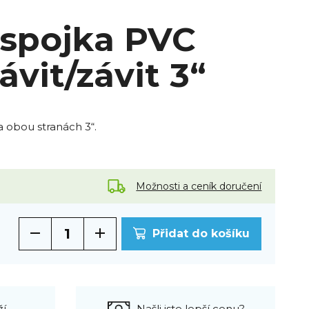
 spojka PVC
ávit/závit 3“
a obou stranách 3“.
Možnosti a ceník doručení
Přidat do košíku
ží
Našli jste lepší cenu?