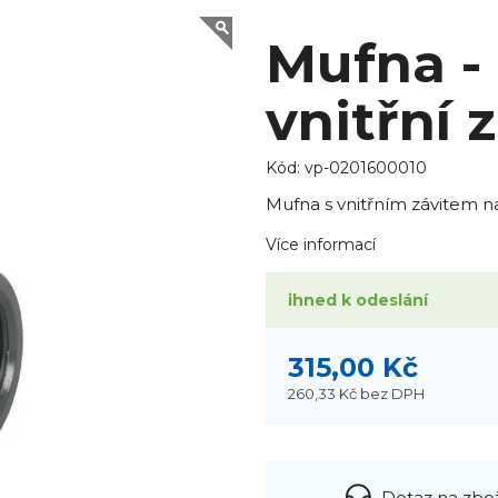
Mufna -
vnitřní z
Kód:
vp-0201600010
Mufna s vnitřním závitem n
Více informací
ihned k odeslání
315,00 Kč
260,33 Kč
bez DPH
Dotaz na zbo