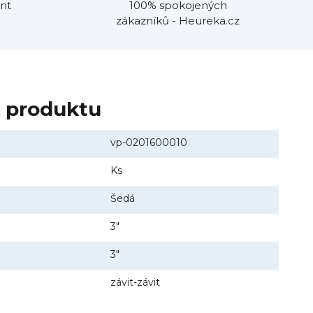
nt
100% spokojených
zákazníků - Heureka.cz
y produktu
vp-0201600010
Ks
Šedá
3"
3"
závit-závit