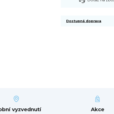
Dostupná doprava
obní vyzvednutí
Akce