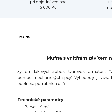
při objednávce nad
n
5 000 Kč
mís
POPIS
Mufna s vnitřním závitem n
Systém tlakových trubek - tvarovek - armatur z P
pomocí mechanických spojů. Výhodou je jak snad
odolnost potrubních dílů.
Technické parametry
• Barva: Šedá