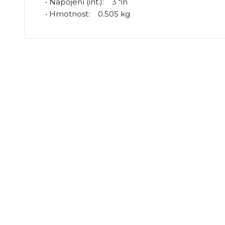
• Napojení (int.): 3 "in
• Hmotnost: 0.505 kg