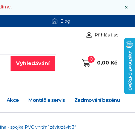
×
díme.
Blog
Přihlásit se
0
0,00 Kč
Vyhledávání
Akce
Montáž a servis
Zazimování bazénu
na - spojka PVC vnitřní závit/závit 3“