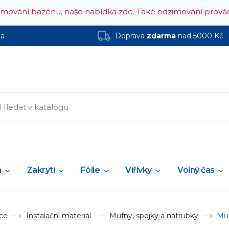
zimování bazénu, naše nabídka zde.
Také odzimování prová
ha
Doprava
zdarma
nad 5000 Kč
a
Zakrytí
Fólie
Vířivky
Volný čas
ce
Instalační materiál
Mufny, spojky a nátrubky
Muf