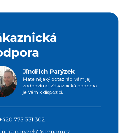
ákaznická
odpora
Jindřich Parýzek
Máte nějaký dotaz rádi vám jej
zodpovíme. Zákaznická podpora
je Vám k dispozici.
+420 775 331 302
jindra.paryzek@seznam.cz