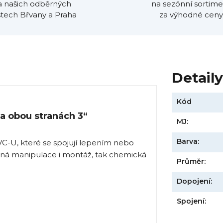
a našich odběrných
na sezónní sortime
tech Břvany a Praha
za výhodné ceny
Detail
Kód
a obou stranách 3“
MJ:
Barva:
VC-U, které se spojují lepením nebo
ná manipulace i montáž, tak chemická
Průměr:
Dopojení:
Spojení: