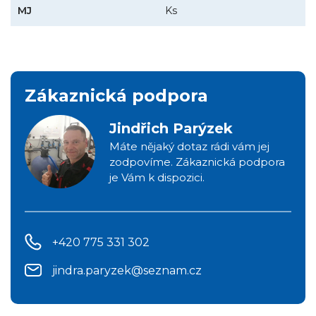
MJ
Ks
Zákaznická podpora
Jindřich Parýzek
Máte nějaký dotaz rádi vám jej
zodpovíme. Zákaznická podpora
je Vám k dispozici.
+420 775 331 302
jindra.paryzek@seznam.cz