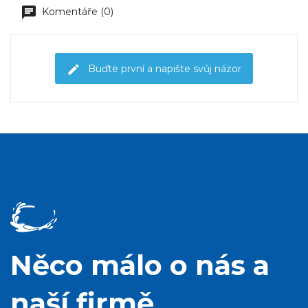
Komentáře (0)
Buďte první a napište svůj názor
Něco málo o nás a
naší firmě