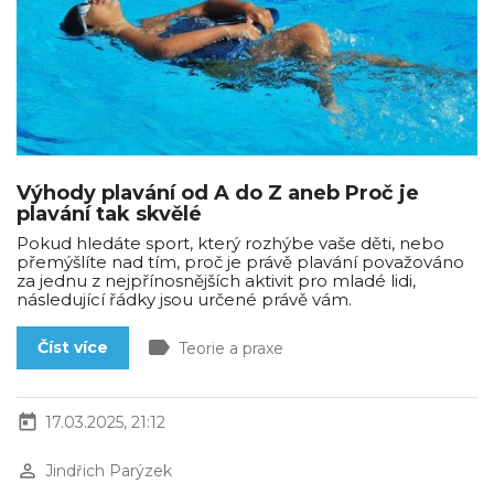
Výhody plavání od A do Z aneb Proč je
plavání tak skvělé
Pokud hledáte sport, který rozhýbe vaše děti, nebo
přemýšlíte nad tím, proč je právě plavání považováno
za jednu z nejpřínosnějších aktivit pro mladé lidi,
následující řádky jsou určené právě vám.
label
Číst více
Teorie a praxe
today
17.03.2025, 21:12
perm_identity
Jindřich Parýzek