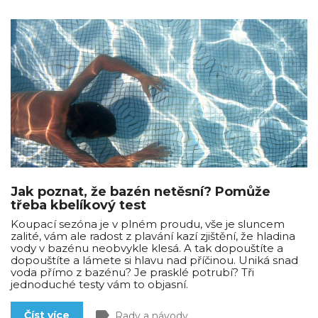
Jak poznat, že bazén netěsní? Pomůže
třeba kbelíkový test
Koupací sezóna je v plném proudu, vše je sluncem
zalité, vám ale radost z plavání kazí zjištění, že hladina
vody v bazénu neobvykle klesá. A tak dopouštíte a
dopouštíte a lámete si hlavu nad příčinou. Uniká snad
voda přímo z bazénu? Je prasklé potrubí? Tři
jednoduché testy vám to objasní.
label
Číst více
Rady a návody