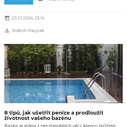
today
03.01.2024, 23:14
perm_identity
Jindřich Parýzek
8 tipů, jak ušetřit peníze a prodloužit
životnost vašeho bazénu
Bazén je jedna z nejúžasnějších věcí, kterou můžete