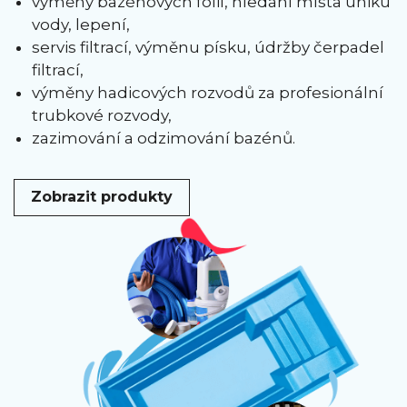
výměny bazénových fólií, hledání místa úniku
vody, lepení,
servis filtrací, výměnu písku, údržby čerpadel
filtrací,
výměny hadicových rozvodů za profesionální
trubkové rozvody,
zazimování a odzimování bazénů.
Zobrazit produkty