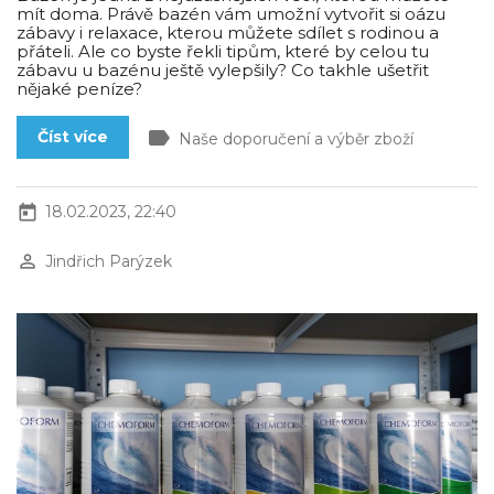
mít doma. Právě bazén vám umožní vytvořit si oázu
zábavy i relaxace, kterou můžete sdílet s rodinou a
přáteli. Ale co byste řekli tipům, které by celou tu
zábavu u bazénu ještě vylepšily? Co takhle ušetřit
nějaké peníze?
label
Číst více
Naše doporučení a výběr zboží
today
18.02.2023, 22:40
perm_identity
Jindřich Parýzek