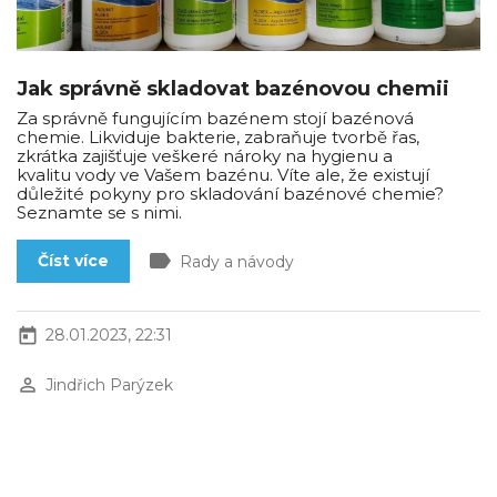
Jak správně skladovat bazénovou chemii
Za správně fungujícím bazénem stojí bazénová
chemie. Likviduje bakterie, zabraňuje tvorbě řas,
zkrátka zajišťuje veškeré nároky na hygienu a
kvalitu vody ve Vašem bazénu. Víte ale, že existují
důležité pokyny pro skladování bazénové chemie?
Seznamte se s nimi.
label
Číst více
Rady a návody
today
28.01.2023, 22:31
perm_identity
Jindřich Parýzek